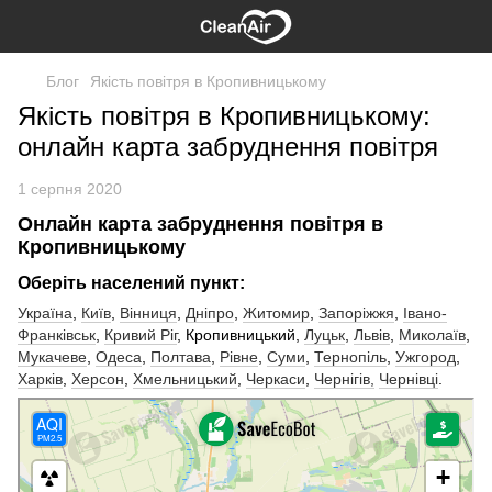
Блог
Якість повітря в Кропивницькому
Якість повітря в Кропивницькому:
онлайн карта забруднення повітря
1 серпня 2020
Онлайн карта забруднення повітря в
Кропивницькому
Оберіть населений пункт:
Україна
,
Київ
,
Вінниця
,
Дніпро
,
Житомир
,
Запоріжжя
,
Івано-
Франківськ
,
Кривий Ріг
, Кропивницький,
Луцьк
,
Львів
,
Миколаїв
,
Мукачеве
,
Одеса
,
Полтава
,
Рівне
,
Суми
,
Тернопіль
,
Ужгород
,
Харків
,
Херсон
,
Хмельницький
,
Черкаси
,
Чернігів,
Чернівці
.