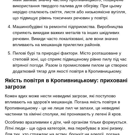
використання твердого палива для обігріву. При цьому
нерідко спалюють сміття, листя або низькоякісне вугілля,
що підвищує рівень токсичних речовин у повітрі.
Машинобудівні та ремонтні підприємства. Виробництва
сприяють викидам важких металів та інших шкідливих
речовин. Викиди часто локалізовані, але вони значно
впливають на мешканців прилеглих районів.
Пилові бурі та природні фактори. Місто розташоване у
степовій зоні, що сприяє підвищеному рівню пилу під час
вітряної погоди. Разом із промисловим пилом це створює
додатковий тягар для якості повітря в Кропивницькому.
Якість повітря в Кропивницькому: приховані
загрози
Кожен вдих може нести невидимі загрози, які поступово
впливають на здоров’я мешканців. Погана якість повітря в
Кропивницькому - це не лише пил чи запахи, це невидимі
частинки та хімічні сполуки, які проникають у легені й кров.
Особливо вразливими є діти, чий організм тільки формується.
Літні люди - ще одна категорія, яка перебуває в зоні ризику.
Для тих, хто страждає на астму, бронхіт чи алергії, погана