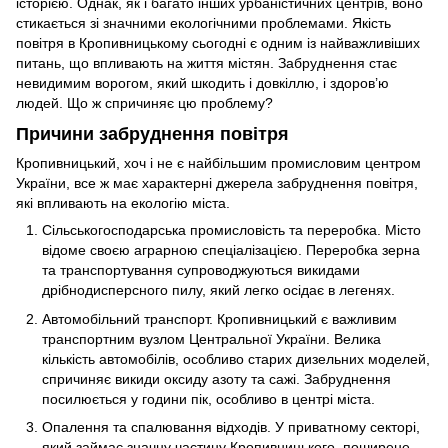
історією. Однак, як і багато інших урбаністичних центрів, воно
стикається зі значними екологічними проблемами. Якість
повітря в Кропивницькому сьогодні є одним із найважливіших
питань, що впливають на життя містян. Забруднення стає
невидимим ворогом, який шкодить і довкіллю, і здоров’ю
людей. Що ж спричиняє цю проблему?
Причини забруднення повітря
Кропивницький, хоч і не є найбільшим промисловим центром
України, все ж має характерні джерела забруднення повітря,
які впливають на екологію міста.
Сільськогосподарська промисловість та переробка. Місто
відоме своєю аграрною спеціалізацією. Переробка зерна
та транспортування супроводжуються викидами
дрібнодисперсного пилу, який легко осідає в легенях.
Автомобільний транспорт. Кропивницький є важливим
транспортним вузлом Центральної України. Велика
кількість автомобілів, особливо старих дизельних моделей,
спричиняє викиди оксиду азоту та сажі. Забруднення
посилюється у години пік, особливо в центрі міста.
Опалення та спалювання відходів. У приватному секторі,
який займає значну частину Кропивницького, поширене