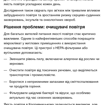
якість повітря ускладнює кожен день.
Дослідження також свідчать про зв'язок між тривалим впливом
забрудненого повітря та зростанням ризику серцево-судинних
захворювань, інсультів та онкологічних хвороб.
Рішення проблеми: очищувачі повітря
Для багатьох жителей питання якості повітря стає критично
важливим. Одним із найефективніших способів покращити
мікроклімат у житлових приміщеннях є використання
очищувача повітря. Ці пристрої з HEPA-фільтрами або
вугільними допомагають:
Зменшити рівень пилу, включаючи алергени від рослин чи
зернових.
Очистити повітря від токсичних речовин, що виділяються
транспортом і промисловістю.
Боротися з неприємними запахами від сміттєспалювання
чи продуктів горіння.
Фільтрувати шкідливі бактерії та віруси, що особливо
актуально під час сезонних захворювань.
Якість повітря в Кропивницькому залишається викликом, але