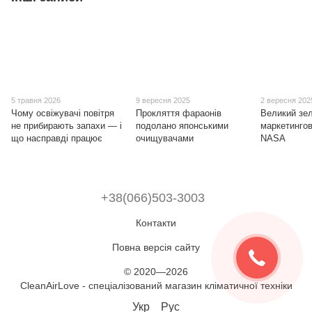
5 травня 2026
9 вересня 2025
2 вересня 202
Чому освіжувачі повітря
Прокляття фараонів
Великий зе
не прибирають запахи — і
подолано японськими
маркетингов
що насправді працює
очищувачами
NASA
+38(066)503-3003
Контакти
Повна версія сайту
© 2020—2026
CleanAirLove - спеціалізований магазин кліматичної техніки
Укр
Рус