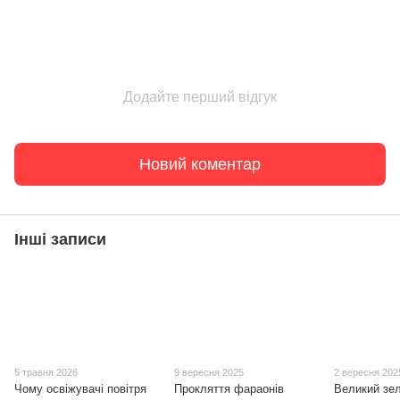
Додайте перший відгук
Новий коментар
Інші записи
5 травня 2026
9 вересня 2025
2 вересня 202
Чому освіжувачі повітря
Прокляття фараонів
Великий зе