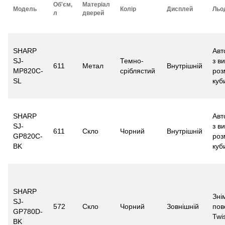
Об'єм,
Матеріал
Модель
Колір
Дисплей
Льо
л
дверей
SHARP
Авт
SJ-
Темно-
з в
611
Метал
Внутрішній
MP820C-
сріблястий
роз
SL
куб
SHARP
Авт
SJ-
з в
611
Скло
Чорний
Внутрішній
GP820C-
роз
BK
куб
SHARP
Зні
SJ-
572
Скло
Чорний
Зовнішній
пов
GP780D-
Twi
BK