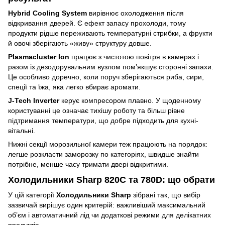
Hybrid Cooling System
вирівнює охолодження після
відкривання дверей. Є ефект запасу прохолоди, тому
продукти рідше переживають температурні стрибки, а фрукти
й овочі зберігають «живу» структуру довше.
Plasmacluster Ion
працює з чистотою повітря в камерах і
разом із дезодорувальним вузлом пом’якшує сторонні запахи.
Це особливо доречно, коли поруч зберігаються риба, сири,
спеції та їжа, яка легко вбирає аромати.
J-Tech Inverter
керує компресором плавно. У щоденному
користуванні це означає тихішу роботу та більш рівне
підтримання температури, що добре підходить для кухні-
вітальні.
Нижні секції морозильної камери теж працюють на порядок:
легше розкласти заморозку по категоріях, швидше знайти
потрібне, менше часу тримати двері відкритими.
Холодильники Sharp 820C та 780D: що обрати
У цій категорії
Холодильники Sharp
зібрані так, що вибір
зазвичай вирішує один критерій: важливіший максимальний
об’єм і автоматичний лід чи додаткові режими для делікатних
продуктів.