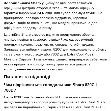
Холодильники Sharp
у цьому розділі поставляються
офіційним дистриб’ютором в Україні та мають офіційну
гарантію виробника 24 місяці. Для супер-преміум техніки це
принципово: прозора сервісна підтримка, коректна
документація та впевненість, що модель призначена для
офіційного продажу на ринку.
Ця лінійка Sharp створює відчуття продуманого зберігання:
чистіше повітря в камерах, рівніший холод, зрозумілий
порядок у секціях і режими, які справді потрібні щодня.
Залишається вибрати акцент: 820C для максимального об’єму
та автоматичного льоду або 780D для Extra Cool Plus і
Moisture Capsule. Така покупка швидко виправдовує себе, коли
якість продуктів у холодильнику тримається довше, а
користування не вимагає зайвих дій.
Питання та відповіді
Чим відрізняються холодильники Sharp 820C і
780D?
Серія 820C має більший об’єм 611 л та автоматичний
льодогенератор з вибором розміру кубиків, а Extra Cool Plus у
цій серії не передбачено. Серія 780D має Extra Cool Plus -1,5