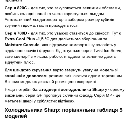
Серія 820C
- для тих, хто закуповується великими обсягами,
любить холодні напої та часто користується льодом.
Автоматичний льодогенератор з вибором розміру кубиків
зручний і вдома, і коли приходять гості.
Серія 780D
- для тих, хто уважно ставиться до свіжості. Тут є
Extra Cool Plus -1,5 °C
для делікатного зберігання та
Moisture Capsule
, яка підтримує комфортнішу вологість у
відділенні овочів і фруктів. Лід готується через Twist Ice Serve,
зате сценарії з м’ясом, рибою, ягодами та зеленню дають
відчутний плюс.
Для швидкого керування варто звернути увагу на модель зі
зовнішнім дисплеєм
: режими змінюються одним торканням.
В інших моделях дисплей розміщено всередині.
Якщо потрібні
багатодверні холодильники Sharp
у чорному
виконанні, серія GP пропонує скляний фасад. Серія MP - це
металеві двері у сріблястих відтінках.
Холодильники Sharp: порівняльна таблиця 5
моделей