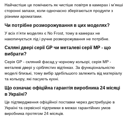
Найчастіше це помічають як чистіше повітря в камерах і м’якші
сторонні запахи, коли одночасно зберігаються продукти з
різними ароматами.
Чи потрібне розморожування в цих моделях?
У всіх п’яти моделях є No Frost, тому в камерах не
накопичується лід і ручне розморожування не потрібне.
Скляні двері серії GP чи металеві серії MP - що
вибрати?
Серія GP - скляний фасад у чорному кольорі, серія MP -
металеві двері у сріблястих відтінках. За функціональністю
моделі близькі, тому вибір здебільшого залежить від матеріалу
та кольору, які пасують кухні.
Що означає офіційна гарантія виробника 24 місяці
в Україні?
Це підтвердження офіційної поставки через дистрибуцію в
Україні та сервісної підтримки в межах гарантійних умов
виробника протягом 24 місяців.