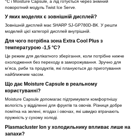
°C і Moisture Capsule, а лід готується через знімний
поворотний модуль Twist Ice Serve.
У яких моделях є зовнішній дисплей?
Зовнішній дисплей має SHARP SJ-GP780D-BK. У решти
моделей цієї категорії дисплей внутрішній.
Для чого потрібна зона Extra Cool Plus з
температурою -1,5 °C?
Це режим для делікатного зберігання, коли потрібне нижче
охолодження без переходу в заморожування. Зручно для
м’яса, риби та продуктів, які плануються до приготування
найближчим часом.
Що дає Moisture Capsule в реальному
користуванні?
Moisture Capsule допомагає підтримувати комфортнішу
вологість у відділенні для фруктів та овочів. Різниця добре
помітна на зелені, ягодах і овочах, які швидко втрачають
пружність у сухому холоді.
Plasmacluster Ion у холодильнику впливає лише на
запахи?