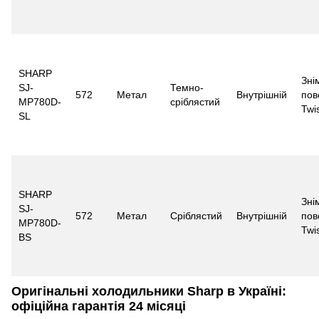
SHARP
Зні
SJ-
Темно-
572
Метал
Внутрішній
пов
MP780D-
сріблястий
Twi
SL
SHARP
Зні
SJ-
572
Метал
Сріблястий
Внутрішній
пов
MP780D-
Twi
BS
Оригінальні холодильники Sharp в Україні:
офіційна гарантія 24 місяці