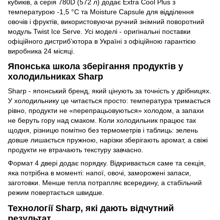
кубиків, а серія 780D (572 л) додає Extra Cool Plus з
температурою -1,5 °C та Moisture Capsule для відділення
овочів і фруктів, використовуючи ручний знімний поворотний
модуль Twist Ice Serve. Усі моделі - оригінальні поставки
офіційного дистриб’ютора в Україні з офіційною гарантією
виробника 24 місяці.
Японська школа зберігання продуктів у
холодильниках Sharp
Sharp - японський бренд, який цінують за точність у дрібницях.
У холодильнику це читається просто: температура тримається
рівно, продукти не «перепрацьовуються» холодом, а запахи
не беруть гору над смаком. Коли холодильник працює так
щодня, різницю помітно без термометрів і таблиць: зелень
довше лишається пружною, нарізки зберігають аромат, а свіжі
продукти не втрачають текстуру завчасно.
Формат 4 двері додає порядку. Відкривається саме та секція,
яка потрібна в моменті: напої, овочі, заморожені запаси,
заготовки. Менше тепла потрапляє всередину, а стабільний
режим повертається швидше.
Технології Sharp, які дають відчутний
результат