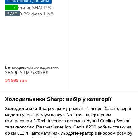
БЕЗКОШТОВНА ДОСТАВКА
7
ВІДЕО
Багатодверний холодильник
SHARP SJ-MP780D-BS
14 999 грн
Холодильники Sharp: вибір у категорії
Холодильники Sharp
у цьому розділі - 4-дверні багатодверні
моделі супер-преміум класу з No Frost, інверторним
компресором J-Tech Inverter, системою Hybrid Cooling System
та технологією Plasmacluster Ion. Серія 820C робить ставку на
об’єм 611 л і автоматичний льодогенератор з вибором розміру