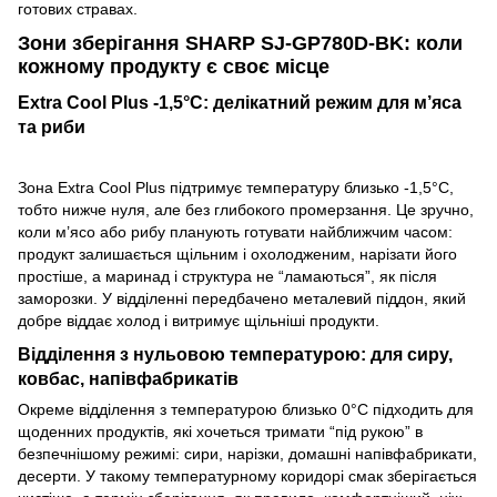
готових стравах.
Зони зберігання SHARP SJ-GP780D-BK: коли
кожному продукту є своє місце
Extra Cool Plus -1,5°C: делікатний режим для м’яса
та риби
Зона Extra Cool Plus підтримує температуру близько -1,5°C,
тобто нижче нуля, але без глибокого промерзання. Це зручно,
коли м’ясо або рибу планують готувати найближчим часом:
продукт залишається щільним і охолодженим, нарізати його
простіше, а маринад і структура не “ламаються”, як після
заморозки. У відділенні передбачено металевий піддон, який
добре віддає холод і витримує щільніші продукти.
Відділення з нульовою температурою: для сиру,
ковбас, напівфабрикатів
Окреме відділення з температурою близько 0°C підходить для
щоденних продуктів, які хочеться тримати “під рукою” в
безпечнішому режимі: сири, нарізки, домашні напівфабрикати,
десерти. У такому температурному коридорі смак зберігається