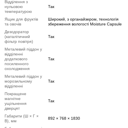
Відділення з
нульовою
Так
температурою
Ящик для фруктів
Широкий, з органайзером, технологія
та овочів
збереження вологості Moisture Capsule
Дезодоратор
(каталітичний
Так
фільтр повітря)
Металевий піддон у
відділенні
додаткового
Так
посиленного
охолодження
Металевий піддон у
морозильному
Так
відділенні
Покращене
магнітне
Так
ущільнення
дверцят
Габарити (Ш × Г ×
892 × 768 × 1830
В), мм