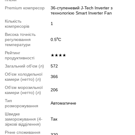
Premium компресор
36-ступеневий J-Tech Inverter з
технологією Smart Inverter Fan
Кількість
1
компресорів
Висока точність
регулювання
0.5⁰С
температури
Рейтинг
★★★★
продуктивності
Загальний об'єм (л)
572
Об'єм холодильної
366
камери (нетто) (л)
Об'єм морозильної
206
камери (нетто) (л)
Тип
Автоматичне
розморожування
Швидке
заморожування (4-
Так
зіркові відділення)
Річне споживання
320