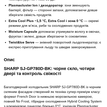
Plasmacluster Ion і дезодоратор
: іони зменшують
бактерії, фільтр — сторонні запахи, допомагаючи довше
зберігати свіжість продуктів.
Extra Cool Plus −1,5 °C, Extra Cool і зона 0 °C
— окремі
режими для м’яса, риби та охолоджених продуктів.
Moisture Capsule
допомагає утримувати вологу в овочах,
фруктах і зелені, довше зберігаючи їх соковитими.
Twist&Ice Serve
— знімний поворотний льодогенератор; є
експрес-приготування льоду та швидке заморожування.
Опис
SHARP SJ-GP780D-BK: чорне скло, чотири
двері та контроль свіжості
Багатодверний холодильник SHARP SJ-GP780D-BK із чорним
скляним фасадом створений як техніка супер-преміум класу:
формат French Door із нижньою морозильною камерою,
повний No Frost, гібридне охолодження Hybrid Cooling System
з алюмінієвою панеллю близько 0°C, іонізація Plasmacluster