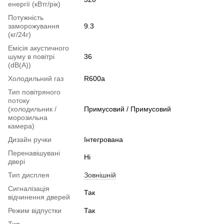
енергії (кВтг/рік)
Потужність
заморожування
9.3
(кг/24г)
Емісія акустичного
шуму в повітрі
36
(dB(A))
Холодильний газ
R600a
Тип повітряного
потоку
(холодильник /
Примусовий / Примусовий
морозильна
камера)
Дизайн ручки
Інтегрована
Перенавішувані
Ні
двері
Тип дисплея
Зовнішній
Сигналізація
Так
відчинення дверей
Режим відпустки
Так
Тип