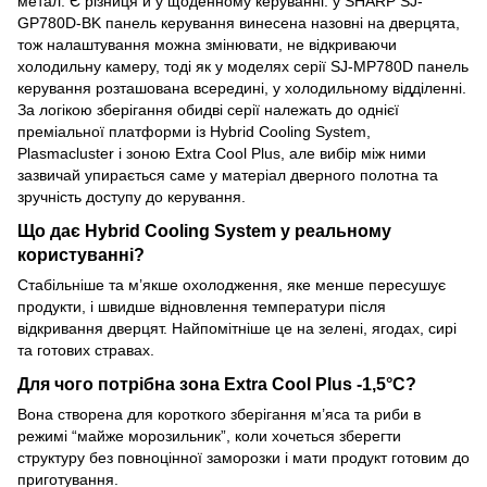
метал. Є різниця й у щоденному керуванні: у SHARP SJ-
GP780D-BK панель керування винесена назовні на дверцята,
тож налаштування можна змінювати, не відкриваючи
холодильну камеру, тоді як у моделях серії SJ-MP780D панель
керування розташована всередині, у холодильному відділенні.
За логікою зберігання обидві серії належать до однієї
преміальної платформи із Hybrid Cooling System,
Plasmacluster і зоною Extra Cool Plus, але вибір між ними
зазвичай упирається саме у матеріал дверного полотна та
зручність доступу до керування.
Що дає Hybrid Cooling System у реальному
користуванні?
Стабільніше та м’якше охолодження, яке менше пересушує
продукти, і швидше відновлення температури після
відкривання дверцят. Найпомітніше це на зелені, ягодах, сирі
та готових стравах.
Для чого потрібна зона Extra Cool Plus -1,5°C?
Вона створена для короткого зберігання м’яса та риби в
режимі “майже морозильник”, коли хочеться зберегти
структуру без повноцінної заморозки і мати продукт готовим до
приготування.