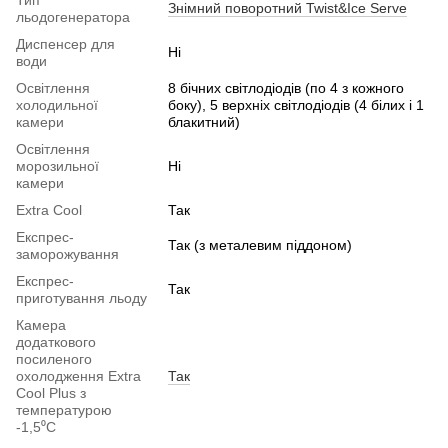
Знімний поворотний Twist&Ice Serve
льодогенератора
Диспенсер для
Ні
води
Освітлення
8 бічних світлодіодів (по 4 з кожного
холодильної
боку), 5 верхніх світлодіодів (4 білих і 1
камери
блакитний)
Освітлення
морозильної
Ні
камери
Extra Cool
Так
Експрес-
Так (з металевим піддоном)
заморожування
Експрес-
Так
приготування льоду
Камера
додаткового
посиленого
охолодження Extra
Так
Cool Plus з
температурою
-1,5⁰С