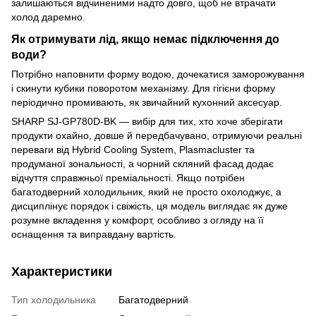
залишаються відчиненими надто довго, щоб не втрачати
холод даремно.
Як отримувати лід, якщо немає підключення до
води?
Потрібно наповнити форму водою, дочекатися заморожування
і скинути кубики поворотом механізму. Для гігієни форму
періодично промивають, як звичайний кухонний аксесуар.
SHARP SJ-GP780D-BK — вибір для тих, хто хоче зберігати
продукти охайно, довше й передбачувано, отримуючи реальні
переваги від Hybrid Cooling System, Plasmacluster та
продуманої зональності, а чорний скляний фасад додає
відчуття справжньої преміальності. Якщо потрібен
багатодверний холодильник, який не просто охолоджує, а
дисциплінує порядок і свіжість, ця модель виглядає як дуже
розумне вкладення у комфорт, особливо з огляду на її
оснащення та виправдану вартість.
Характеристики
Тип холодильника
Багатодверний