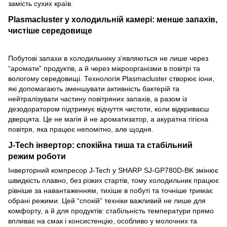
замість сухих країв.
Plasmacluster у холодильній камері: менше запахів,
чистіше середовище
Побутові запахи в холодильнику з’являються не лише через
“аромати” продуктів, а й через мікроорганізми в повітрі та
вологому середовищі. Технологія Plasmacluster створює іони,
які допомагають зменшувати активність бактерій та
нейтралізувати частину повітряних запахів, а разом із
дезодоратором підтримує відчуття чистоти, коли відкриваєш
дверцята. Це не магія й не ароматизатор, а акуратна гігієна
повітря, яка працює непомітно, але щодня.
J-Tech інвертор: спокійна тиша та стабільний
режим роботи
Інверторний компресор J-Tech у SHARP SJ-GP780D-BK змінює
швидкість плавно, без різких стартів, тому холодильник працює
рівніше за навантаженням, тихіше в побуті та точніше тримає
обрані режими. Цей “спокій” техніки важливий не лише для
комфорту, а й для продуктів: стабільність температури прямо
впливає на смак і консистенцію, особливо у молочних та