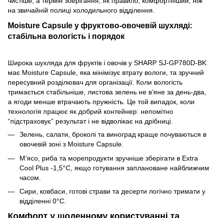
чистіше, а термін зберігання, як правило, комфортніший, ніж
на звичайній полиці холодильного відділення.
Moisture Capsule у фруктово-овочевій шухляді:
стабільна вологість і порядок
Широка шухляда для фруктів і овочів у SHARP SJ-GP780D-BK
має Moisture Capsule, яка мінімізує втрату вологи, та зручний
пересувний розділювач для організації. Коли вологість
тримається стабільніше, листова зелень не в’яне за день-два,
а ягоди менше втрачають пружність. Це той випадок, коли
технологія працює як добрий контейнер: непомітно
“підстраховує” результат і не відволікає на дрібниці.
Зелень, салати, броколі та виноград краще почуваються в
овочевій зоні з Moisture Capsule.
М’ясо, риба та морепродукти зручніше зберігати в Extra
Cool Plus -1,5°C, якщо готування заплановане найближчим
часом.
Сири, ковбаси, готові страви та десерти логічно тримати у
відділенні 0°C.
Комфорт у щоденному користуванні та