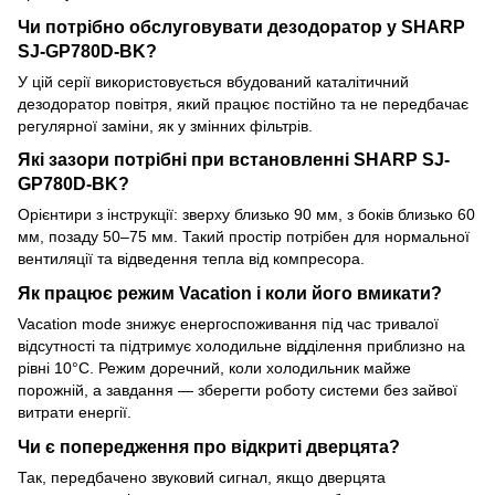
Чи потрібно обслуговувати дезодоратор у SHARP
SJ-GP780D-BK?
У цій серії використовується вбудований каталітичний
дезодоратор повітря, який працює постійно та не передбачає
регулярної заміни, як у змінних фільтрів.
Які зазори потрібні при встановленні SHARP SJ-
GP780D-BK?
Орієнтири з інструкції: зверху близько 90 мм, з боків близько 60
мм, позаду 50–75 мм. Такий простір потрібен для нормальної
вентиляції та відведення тепла від компресора.
Як працює режим Vacation і коли його вмикати?
Vacation mode знижує енергоспоживання під час тривалої
відсутності та підтримує холодильне відділення приблизно на
рівні 10°C. Режим доречний, коли холодильник майже
порожній, а завдання — зберегти роботу системи без зайвої
витрати енергії.
Чи є попередження про відкриті дверцята?
Так, передбачено звуковий сигнал, якщо дверцята