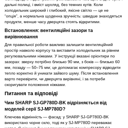
дальні полиці, і вміст шухляд, без темних кутів. Коли
холодильник широкий і глибокий, якісне світло — це не
“опція”, а нормальна щоденна зручність: швидше знаходяться
продукти, менше часу дверцята стоять відкритими.
Встановлення: вентиляційні зазори та
вирівнювання
Для правильної роботи важливо залишити вентиляційний
простір навколо корпусу та виставити холодильник за рівнем
регулювальними ніжками. У інструкції вказані орієнтири по
зазорах: зверху потрібно близько 90 мм, з боків — близько 60
мм, позаду — 50–75 мм; це допомагає компресору відводити
тепло коректно й уникати зайвого шуму. Після встановлення
варто перевірити, чи дверцята вирівняні, і за потреби
скоригувати положення ніжками.
Питання та відповіді
Чим SHARP SJ-GP780D-BK відрізняється від
моделей серії SJ-MP780D?
Ключова відмінність — фасад: у SHARP SJ-GP780D-BK
використано чорне скло, тоді як у SJ-MP780D переважає