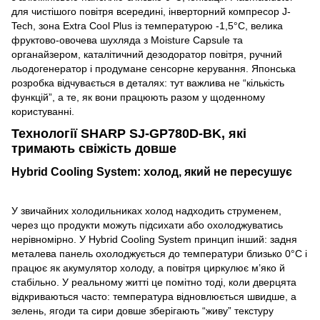
для чистішого повітря всередині, інверторний компресор J-
Tech, зона Extra Cool Plus із температурою -1,5°C, велика
фруктово-овочева шухляда з Moisture Capsule та
органайзером, каталітичний дезодоратор повітря, ручний
льодогенератор і продумане сенсорне керування. Японська
розробка відчувається в деталях: тут важлива не “кількість
функцій”, а те, як вони працюють разом у щоденному
користуванні.
Технології SHARP SJ-GP780D-BK, які
тримають свіжість довше
Hybrid Cooling System: холод, який не пересушує
У звичайних холодильниках холод надходить струменем,
через що продукти можуть підсихати або охолоджуватись
нерівномірно. У Hybrid Cooling System принцип інший: задня
металева панель охолоджується до температури близько 0°C і
працює як акумулятор холоду, а повітря циркулює м’яко й
стабільно. У реальному житті це помітно тоді, коли дверцята
відкриваються часто: температура відновлюється швидше, а
зелень, ягоди та сири довше зберігають “живу” текстуру