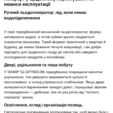
нюанси експлуатації
Ручний льодогенератор: лід, коли немає
водопідключення
У серії передбачений механічний льодогенератор: форму
заповнюють водою, а готові кубики зручно скидаються
поворотом механізму. Такий формат практичний у квартирі й
будинку, де немає бажання тягнути комунікації, і він добре
підходить для щоденного льоду до напоїв або швидкого
охолодження продуктів у контейнері.
Двері, ущільнення та тиша побуту
У SHARP SJ-GP780D-BK передбачено покращене магнітне
ущільнення, тож дверцята закриваються щільно й
прогнозовано, а холод утримується стабільніше. Якщо двері
залишаються відчиненими занадто довго, спрацьовує звукове
попередження — дрібниця, яка не раз рятує від “теплого
сюрпризу” зранку.
Освітлення, огляд і організація полиць
Світлодіодне підсвічування розташоване так, щоб видно було і