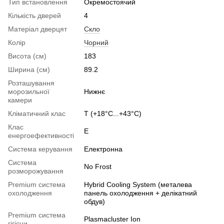
Тип встановлення
Окремостоячий
Кількість дверей
4
Матеріал дверцят
Скло
Колір
Чорний
Висота (см)
183
Ширина (см)
89.2
Розташування
морозильної
Нижнє
камери
Кліматичний клас
Т (+18°C...+43°C)
Клас
E
енергоефективності
Система керування
Електронна
Система
No Frost
розморожування
Premium система
Hybrid Cooling System (металева
охолодження
панель охолодження + делікатний
обдув)
Premium система
Plasmacluster Ion
гігієни