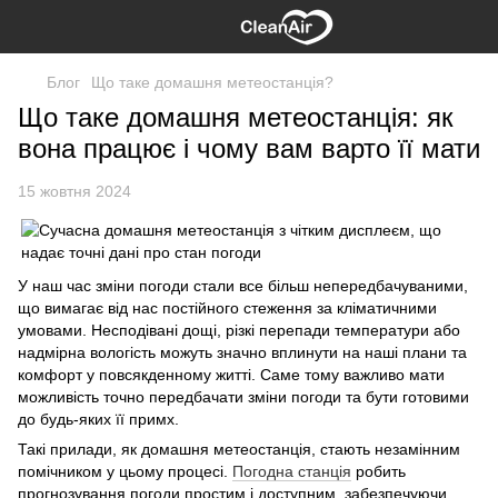
Блог
Що таке домашня метеостанція?
Що таке домашня метеостанція: як
вона працює і чому вам варто її мати
15 жовтня 2024
У наш час зміни погоди стали все більш непередбачуваними,
що вимагає від нас постійного стеження за кліматичними
умовами. Несподівані дощі, різкі перепади температури або
надмірна вологість можуть значно вплинути на наші плани та
комфорт у повсякденному житті. Саме тому важливо мати
можливість точно передбачати зміни погоди та бути готовими
до будь-яких її примх.
Такі прилади, як домашня метеостанція, стають незамінним
помічником у цьому процесі.
Погодна станція
робить
прогнозування погоди простим і доступним, забезпечуючи