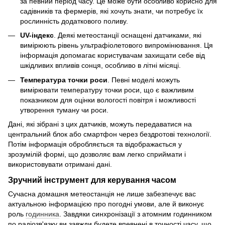
за певний період часу. Це може бути особливо корисно для
садівників та фермерів, які хочуть знати, чи потребує їх
рослинність додаткового поливу.
UV-індекс
. Деякі метеостанції оснащені датчиками, які
вимірюють рівень ультрафіолетового випромінювання. Ця
інформація допомагає користувачам захищати себе від
шкідливих впливів сонця, особливо в літні місяці.
Температура точки роси
. Певні моделі можуть
вимірювати температуру точки роси, що є важливим
показником для оцінки вологості повітря і можливості
утворення туману чи роси.
Дані, які зібрані з цих датчиків, можуть передаватися на
центральний блок або смартфон через бездротові технології.
Потім інформація обробляється та відображається у
зрозумілій формі, що дозволяє вам легко сприймати і
використовувати отримані дані.
Зручний інструмент для керування часом
Сучасна домашня метеостанція не лише забезпечує вас
актуальною інформацією про погодні умови, але й виконує
роль
годинника
. Завдяки синхронізації з атомним годинником
по радіозв'язку ви завжди будете впевнені в точності часу, що