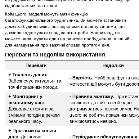
відображається на екрані.
Крім цього, моделі можуть мати функцію
багатофункціонального будильника. Ви можете встановити
декілька будильників з розширеними налаштуваннями, що
дозволяє адаптувати їх під ваші потреби. Наприклад, ви
можете налаштувати один на ранкове пробудження, а інший -
для нагадування про важливі справи протягом дня.
Переваги та недоліки використання
Переваги
Недоліки
+ Точність даних
. 
- Вартість
. Найбільш функціонал
Забезпечує актуальні та 
метеостанції можуть бути дорог
точні показники погоди.
+ Моніторинг у 
- Правила монтажу
. П
ри встано
реальному часі
. 
зовнішніх датчиків необхідно 
Дозволяє стежити за 
дотримуватись певних вимог. Як
змінами погоди в режимі 
цього не робити, показники можу
реального часу.
вимірюватись невірно.
+ Прогнози на кілька 
днів
. Дозволяє 
- Періодичне обслуговування
. 