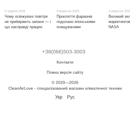
5 травня 2026
9 вересня 2025
2 вересня 202
Чому освіжувачі повітря
Прокляття фараонів
Великий зе
не прибирають запахи — і
подолано японськими
маркетингов
що насправді працює
очищувачами
NASA
+38(066)503-3003
Контакти
Повна версія сайту
© 2020—2026
CleanAirLove - спеціалізований магазин кліматичної техніки
Укр
Рус