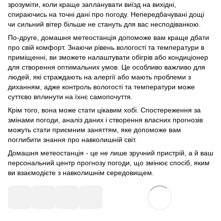
зрозуміти, коли краще запланувати виїзд на вихідні,
спираючись на точні дані про погоду. Непередбачувані дощі
чи сильний вітер більше не стануть для вас несподіванкою.
По-друге, домашня метеостанція допоможе вам краще дбати
про свій комфорт. Знаючи рівень вологості та температури в
приміщенні, ви зможете налаштувати обігрів або кондиціонер
для створення оптимальних умов. Це особливо важливо для
людей, які страждають на алергії або мають проблеми з
диханням, адже контроль вологості та температури може
суттєво вплинути на їхнє самопочуття.
Крім того, вона може стати цікавим хобі. Спостереження за
змінами погоди, аналіз даних і створення власних прогнозів
можуть стати приємним заняттям, яке допоможе вам
поглибити знання про навколишній світ.
Домашня метеостанція - це не лише зручний пристрій, а й ваш
персональний центр прогнозу погоди, що змінює спосіб, яким
ви взаємодієте з навколишнім середовищем.