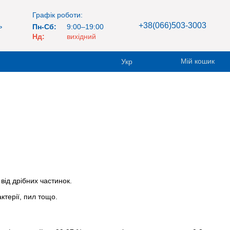
Графік роботи:
+38(066)503-3003
ь
Пн-Сб:
9:00–19:00
Нд:
вихідний
Мій кошик
Укр
від дрібних частинок.
ктерії, пил тощо.