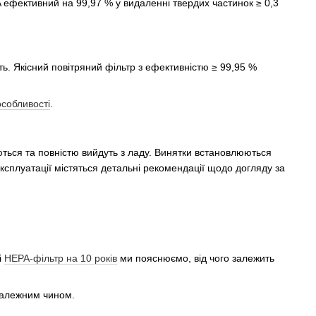
 ефективний на 99,97 % у видаленні твердих частинок ≥ 0,3
ь. Якісний повітряний фільтр з ефективністю ≥ 99,95 %
особливості
.
ються та повністю вийдуть з ладу. Винятки встановлюються
експлуатації містяться детальні рекомендації щодо догляду за
і
HEPA-фільтр на 10 років
ми пояснюємо, від чого залежить
належним чином.