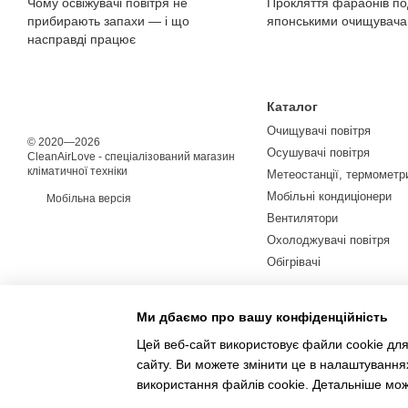
Чому освіжувачі повітря не
Прокляття фараонів п
прибирають запахи — і що
японськими очищувач
насправді працює
Каталог
Очищувачі повітря
© 2020—2026
Осушувачі повітря
CleanAirLove - спеціалізований магазин
кліматичної техніки
Метеостанції, термометри
Мобільні кондиціонери
Мобільна версія
Вентилятори
Охолоджувачі повітря
Обігрівачі
Ми дбаємо про вашу конфіденційність
Цей веб-сайт використовує файли cookie для
сайту. Ви можете змінити це в налаштування
використання файлів cookie. Детальніше мо