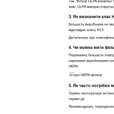
Так. Фільтр ULPA вловлює 
мкм. ULPA використовується
3. Як визначити клас
Більшість виробників не в
відповідає класу H13.
Детальніше про класифіка
4. Чи можна мити філ
Переважну більшість повіт
окремими виробниками очищу
HEPA.
5. Як часто потрібно 
Термін експлуатації встано
термін дії.
Рекомендуємо, періодично