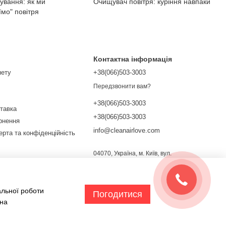
ування: як ми
Очищувач повітря: куріння навпаки
їмо" повітря
Контактна інформація
нету
+38(066)503-3003
Передзвонити вам?
+38(066)503-3003
ставка
+38(066)503-3003
ернення
info@cleanairlove.com
ерта та конфіденційність
04070, Україна, м. Київ, вул.
Почайнинська, 13/9
Мапа проїзду
ежах
альної роботи
Погодитися
 на