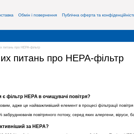
оставка
Обмін і повернення
Публічна оферта та конфіденційніст
их питань про HEPA-фільтр
ших питань про HEPA-фільтр
м є фільтр HEPA в очищувачі повітря?
вим, адже це найважливіший елемент в процесі фільтрації повітря 
забруднювачів повітряного потоку, серед яких алергени, віруси, ба
фективніший за HEPA?