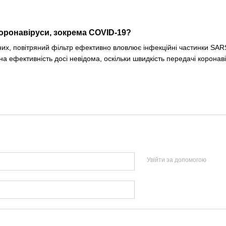
коронавіруси, зокрема COVID-19?
них, повітряний фільтр ефективно вловлює інфекційні частинки SARS
а ефективність досі невідома, оскільки швидкість передачі коронав
Увійти за допомогою