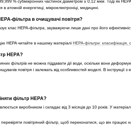
99,999 % субмікронних частинок діаметром ≥ 0,12 мкм. Тоді як HEPA
 в атомній енергетиці, мікроелектроніці, медицині.
 HEPA-фільтра в очищувачі повітря?
казує клас HEPA-фільтра, зауважуючи лише дані про його ефективніст
цію HEPA читайте в нашому матеріалі
HEPA-фільтри: класифікація, 
ьтр HEPA?
ряних фільтрів не можна піддавати дії води, оскільки вони деформу
вачів повітря і залежать від особливостей моделі. В інструкції з 
міняти фільтр HEPA?
влюється виробником і складає від 3 місяців до 10 років. У матеріал
 перевіряти повітряний фільтр, щоб переконатися, що він працює 