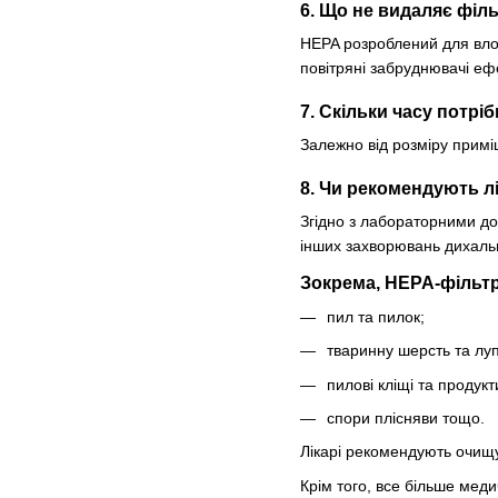
6. Що не видаляє філ
HEPA розроблений для вловл
повітряні забруднювачі еф
7. Скільки часу потр
Залежно від розміру приміщ
8. Чи рекомендують л
Згідно з лабораторними д
інших захворювань дихаль
Зокрема, HEPA-фільтр
пил та пилок;
тваринну шерсть та луп
пилові кліщі та продукт
спори плісняви тощо.
Лікарі рекомендують очищу
Крім того, все більше меди