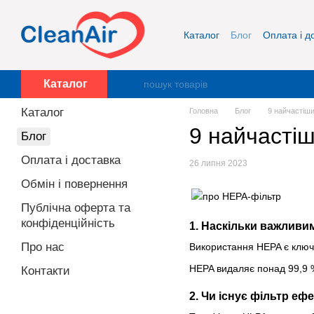
Перейти до основного контенту
Каталог
Блог
Оплата і д
Про нас
Контакти
Каталог
Каталог
Головна
Блог
9 найчастіш
9 найчасті
Блог
Оплата і доставка
26 липня 2023
Обмін і повернення
Публічна оферта та
конфіденційність
1. Наскільки важливи
Про нас
Використання HEPA є ключо
HEPA видаляє понад 99,9 % 
Контакти
2. Чи існує фільтр е