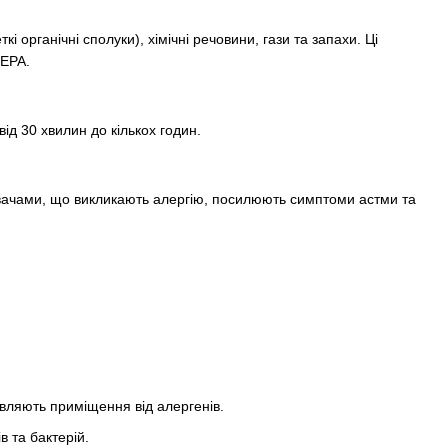
органічні сполуки), хімічні речовини, гази та запахи. Ці
HEPA.
ід 30 хвилин до кількох годин.
вачами, що викликають алергію, посилюють симптоми астми та
авляють приміщення від алергенів.
в та бактерій.