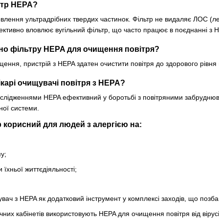
ьтр HEPA?
ення ультрадрібних твердих частинок. Фільтр не видаляє ЛОС (леткі 
ективно вловлює вугільний фільтр, що часто працює в поєднанні з 
ібно фільтру HEPA для очищення повітря?
ення, пристрій з HEPA здатен очистити повітря до здорового рівня в
ікарі очищувачі повітря з HEPA?
ослідженнями HEPA ефективний у боротьбі з повітряними забрудню
ної системи.
 корисний для людей з алергією на:
у;
и їхньої життєдіяльності;
вач з HEPA як додатковий інструмент у комплексі заходів, що позб
чних кабінетів використовують HEPA для очищення повітря від вірусі