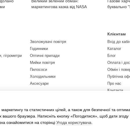
одолано
Великий зелений обман:
Газове харч
ами
маркетингова казка від NASA
буквально "
Клієнтам
Зволожувачі повітря
Вхід до кабі
Годинники
Каталог
, гігрометри
Оптичні прилади
Блог
Мийки повітря
Оплата і до
Пилососи
Обмін і пов
Холодильники
Публічна оф
Аксесуари
Про нас
Контакти
Ми в соцмер
 маркетингу та статистичних цілей, а також для безпечної та оптим
х вашого браузера. Натисніть кнопку «Погодитися», щоб дати згоду
жна ознайомитися на сторінці
Угода користувача
.