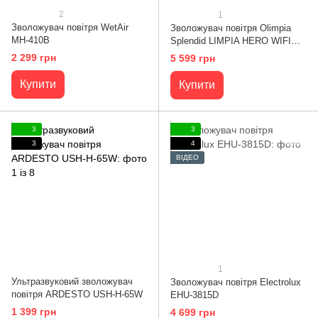
2
1
Зволожувач повітря WetAir
Зволожувач повітря Olimpia
MH-410B
Splendid LIMPIA HERO WIFI
(OS-99239)
2 299 грн
5 599 грн
Купити
Купити
3
3
3
4
ВІДЕО
1
Ультразвуковий зволожувач
Зволожувач повітря Electrolux
повітря ARDESTO USH-H-65W
EHU-3815D
1 399 грн
4 699 грн