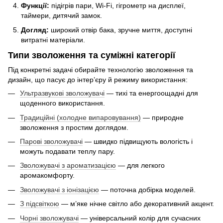
Функції:
підігрів пари, Wi-Fi, гігрометр на дисплеї,
таймери, дитячий замок.
Догляд:
широкий отвір бака, зручне миття, доступні
витратні матеріали.
Типи зволоження та суміжні категорії
Під конкретні задачі обирайте технологію зволоження та
дизайн, що пасує до інтер’єру й режиму використання:
Ультразвукові зволожувачі
— тихі та енергоощадні для
щоденного використання.
Традиційні (холодне випаровування)
— природне
зволоження з простим доглядом.
Парові зволожувачі
— швидко підвищують вологість і
можуть подавати теплу пару.
Зволожувачі з ароматизацією
— для легкого
аромакомфорту.
Зволожувачі з іонізацією
— поточна добірка моделей.
З підсвіткою
— м’яке нічне світло або декоративний акцент.
Чорні зволожувачі
— універсальний колір для сучасних