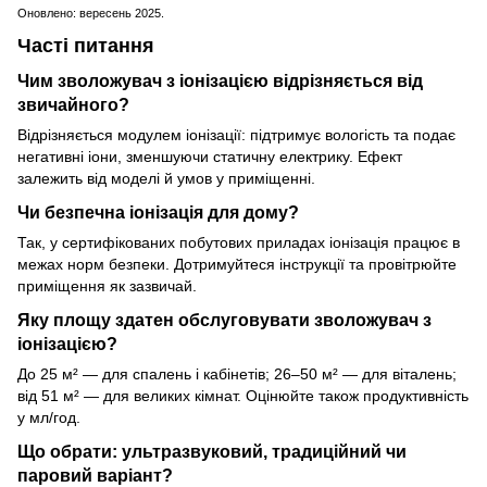
Оновлено: вересень 2025.
Часті питання
Чим зволожувач з іонізацією відрізняється від
звичайного?
Відрізняється модулем іонізації: підтримує вологість та подає
негативні іони, зменшуючи статичну електрику. Ефект
залежить від моделі й умов у приміщенні.
Чи безпечна іонізація для дому?
Так, у сертифікованих побутових приладах іонізація працює в
межах норм безпеки. Дотримуйтеся інструкції та провітрюйте
приміщення як зазвичай.
Яку площу здатен обслуговувати зволожувач з
іонізацією?
До 25 м² — для спалень і кабінетів; 26–50 м² — для віталень;
від 51 м² — для великих кімнат. Оцінюйте також продуктивність
у мл/год.
Що обрати: ультразвуковий, традиційний чи
паровий варіант?