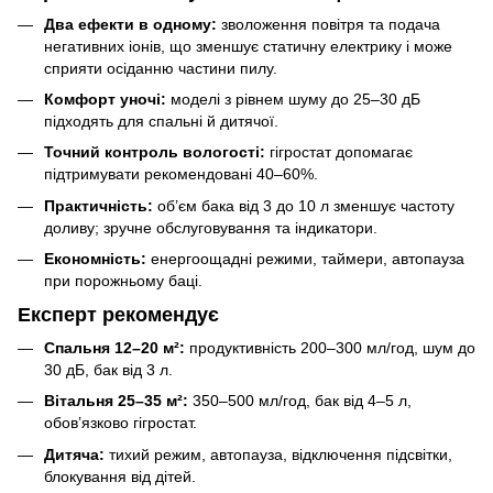
Два ефекти в одному:
зволоження повітря та подача
негативних іонів, що зменшує статичну електрику і може
сприяти осіданню частини пилу.
Комфорт уночі:
моделі з рівнем шуму до 25–30 дБ
підходять для спальні й дитячої.
Точний контроль вологості:
гігростат допомагає
підтримувати рекомендовані 40–60%.
Практичність:
об’єм бака від 3 до 10 л зменшує частоту
доливу; зручне обслуговування та індикатори.
Економність:
енергоощадні режими, таймери, автопауза
при порожньому баці.
Експерт рекомендує
Спальня 12–20 м²:
продуктивність 200–300 мл/год, шум до
30 дБ, бак від 3 л.
Вітальня 25–35 м²:
350–500 мл/год, бак від 4–5 л,
обов’язково гігростат.
Дитяча:
тихий режим, автопауза, відключення підсвітки,
блокування від дітей.