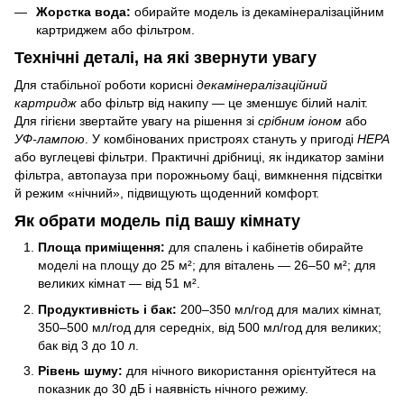
Жорстка вода:
обирайте модель із декамінералізаційним
картриджем або фільтром.
Технічні деталі, на які звернути увагу
Для стабільної роботи корисні
декамінералізаційний
картридж
або фільтр від накипу — це зменшує білий наліт.
Для гігієни звертайте увагу на рішення зі
срібним іоном
або
УФ-лампою
. У комбінованих пристроях стануть у пригоді
HEPA
або вуглецеві фільтри. Практичні дрібниці, як індикатор заміни
фільтра, автопауза при порожньому баці, вимкнення підсвітки
й режим «нічний», підвищують щоденний комфорт.
Як обрати модель під вашу кімнату
Площа приміщення:
для спалень і кабінетів обирайте
моделі на площу до 25 м²; для віталень — 26–50 м²; для
великих кімнат — від 51 м².
Продуктивність і бак:
200–350 мл/год для малих кімнат,
350–500 мл/год для середніх, від 500 мл/год для великих;
бак від 3 до 10 л.
Рівень шуму:
для нічного використання орієнтуйтеся на
показник до 30 дБ і наявність нічного режиму.