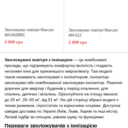
Зволожувач повітря Maxcan
Зволожувач повітря Maxcan
MH-602BRC
MH-512
2 099 грн
1 899 грн
Зволожувачі повітря з іонізацією
— це комбіновані
прилади, що підтримують комфортну вологість і подають
негативні іони для приємнішого мікроклімату. Такі моделі
також називають
зволожувачі з іонізатором
,
іонізатор-
зволожувач
або
комбінований зволожувач-іонізатор
. Рішення
доречне для квартир і будинків у період опалення, для
спалень, дитячих і віталень. Орієнтуйтеся на площу кімнати:
до 25 м², 26–50 м², від 51 м². На цій сторінці зібрані моделі з
тихим режимом, гігростатом та корисними опціями. Доступна
швидка доставка по Україні (Київ, Львів, Харків та інші міста).
Легкий підбір за площею, рівнем шуму та функціями.
Переваги зволожувачів з іонізацією