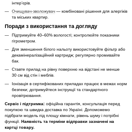
інтер’єрів.
Очищувач-зволожувач
— комбіновані рішення для алергіків
та міських квартир.
Поради з використання та догляду
Підтримуйте 40–60% вологості; контролюйте показники
гігрометром.
Для зменшення білого нальоту використовуйте фільтр або
декамінералізаційний картридж; регулярно промивайте
бак.
Ставте прилад на рівну поверхню на відстані не менше
30 см від стін і меблів.
Іонізація в сертифікованих приладах працює в межах норм
безпеки; дотримуйтеся інструкції та стандартного
провітрювання.
Сервіс і підтримка:
офіційна гарантія, консультація перед
покупкою та швидка доставка по Україні. Допоможемо
підібрати модель під площу кімнати, рівень шуму і потрібні
функції.
Наявність та терміни відправки зазначені на
картці товару.