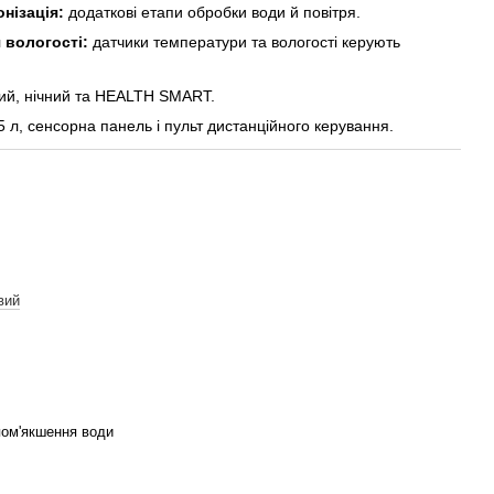
онізація:
додаткові етапи обробки води й повітря.
 вологості:
датчики температури та вологості керують
ий, нічний та HEALTH SMART.
5 л, сенсорна панель і пульт дистанційного керування.
вий
пом'якшення води