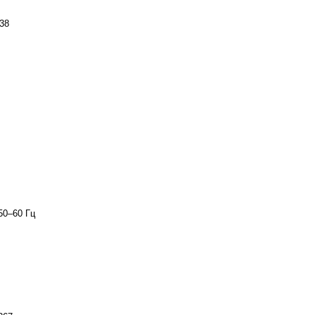
738
50–60 Гц