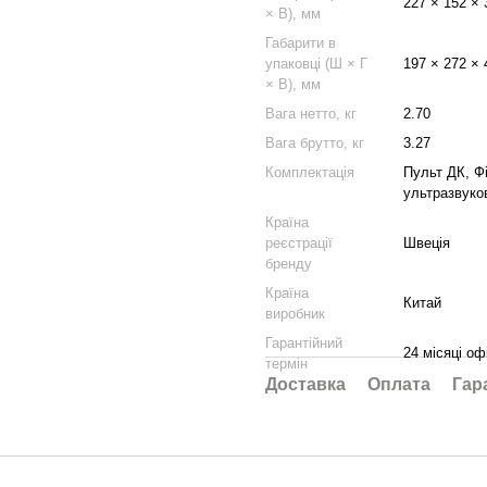
227 × 152 × 
× В), мм
Габарити в
упаковці (Ш × Г
197 × 272 × 
× В), мм
Вага нетто, кг
2.70
Вага брутто, кг
3.27
Комплектація
Пульт ДК, Ф
ультразвуков
Країна
реєстрації
Швеція
бренду
Країна
Китай
виробник
Гарантійний
24 місяці оф
термін
Доставка
Оплата
Гар