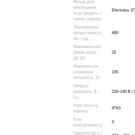
Фільтр для
пом'якшення
Electrolux 3
води (модель /
термін служби)
Максимальна
продуктивність,
400
мл / год
Максимальний
рівень шуму,
25
дБ (А)
Максимальна
споживана
105
потужність, Вт
Напруга
живлення, В /
220–240 В / 
Гц
Клас захисту
IPX0
корпусу
Клас
II
електрозахисту
Габарити (Ш × Г