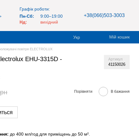
Графік роботи:
+38(066)503-3003
ь
Пн-Сб:
9:00–19:00
Нд:
вихідний
Мій кошик
Укр
воложувачі повітря ELECTROLUX
lectrolux EHU-3315D -
Артикул
41150026
грн
Порівняти
В бажання
иться
ння:
до 400 мл/год для приміщень до 50 м².