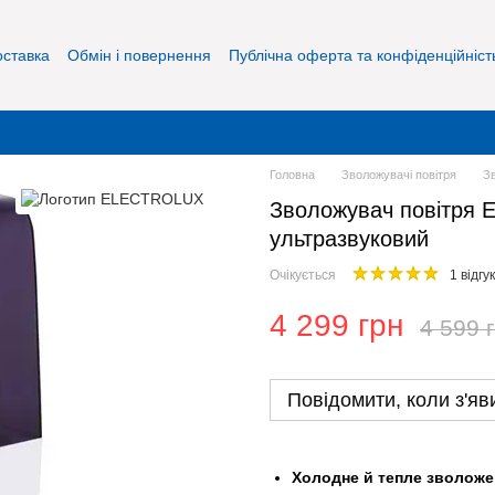
оставка
Обмін і повернення
Публічна оферта та конфіденційніст
Головна
Зволожувачі повітря
З
Зволожувач повітря E
ультразвуковий
Очікується
1 відгук
4 299 грн
4 599 
Повідомити, коли з'яв
Холодне й тепле зволоже