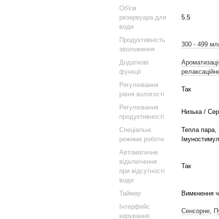
Об'єм
резервуара для
5.5
води
Продуктивність
300 - 499 мл
зволоження
Додаткові
Ароматизаці
функції
релаксаційн
Регулювання
Так
рівня вологості
Регулювання
Низька / Се
продуктивності
Спеціальні
Тепла пара,
режими роботи
Імуностимул
Автоматичне
відключення
Так
при відсутності
води
Таймер
Вимкнення че
Інтерфейс
Сенсорне
,
П
керування