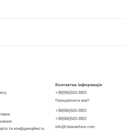
Контактна інформація
нету
+38(066)503-3003
Передзвонити вам?
+38(066)503-3003
ставка
+38(066)503-3003
ернення
info@cleanairlove.com
ерта та конфіденційність