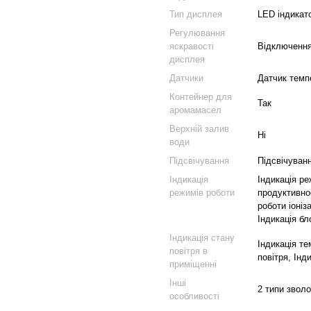
Тип дисплея
LED індикат
Регулювання
яскравості
Відключення
дисплея
Датчики
Датчик темп
Контейнер для
Так
аромамасел
Верхній залив
Ні
води
Підсвічування
Підсвічуван
Індикація
Індикація ре
режимів роботи
продуктивнос
роботи іоніз
Індикація бл
Індикація стану
Індикація те
повітря в
повітря, Інд
приміщенні
Інші
2 типи звол
особливості