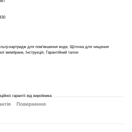
367
430
ільтр-картридж для пом'якшення води, Щіточка для чищення
ої мембрани, Інструкція, Гарантійний талон
іційної гарантії від виробника
антія
Повернення