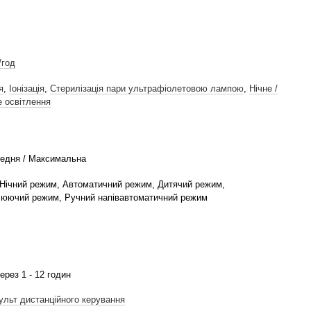
/год
я
,
Іонізація
,
Стерилізація пари ультрафіолетовою лампою
,
Нічне /
е освітлення
редня / Максимальна
 Нічний режим, Автоматичний режим, Дитячий режим,
юючий режим, Ручний напівавтоматичний режим
рез 1 - 12 годин
ульт дистанційного керування