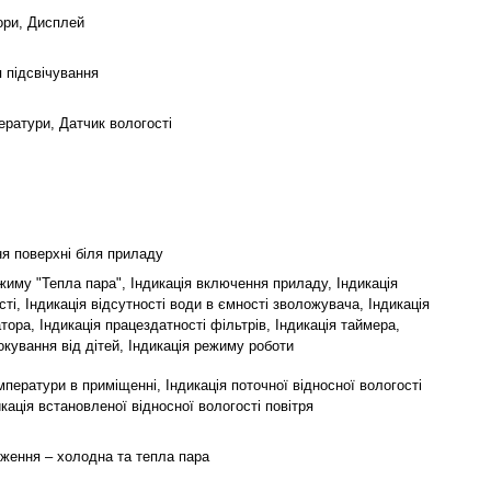
ори, Дисплей
 підсвічування
ератури, Датчик вологості
ня поверхні біля приладу
жиму "Тепла пара", Індикація включення приладу, Індикація
ті, Індикація відсутності води в ємності зволожувача, Індикація
атора, Індикація працездатності фільтрів, Індикація таймера,
окування від дітей, Індикація режиму роботи
мператури в приміщенні, Індикація поточної відносної вологості
икація встановленої відносної вологості повітря
оження – холодна та тепла пара