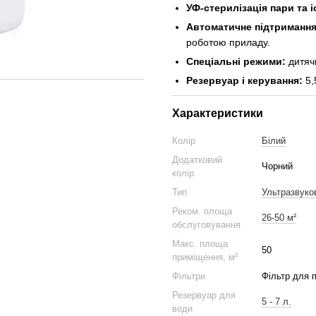
УФ-стерилізація пари та і
Автоматичне підтримання
роботою приладу.
Спеціальні режими:
дитяч
Резервуар і керування:
5,
Характеристики
Колір
Білий
Додатковий
Чорний
колір
Тип
Ультразвуко
Реком. площа
26-50 м²
обслуговування
Макс. площа
50
приміщення, м²
Фільтри
Фільтр для 
Резервуар для
5 - 7 л.
води