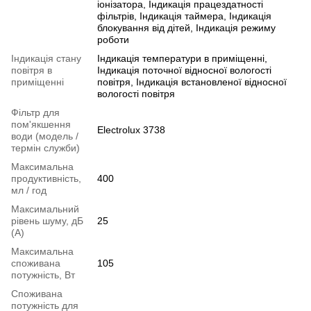
іонізатора, Індикація працездатності
фільтрів, Індикація таймера, Індикація
блокування від дітей, Індикація режиму
роботи
Індикація стану
Індикація температури в приміщенні,
повітря в
Індикація поточної відносної вологості
приміщенні
повітря, Індикація встановленої відносної
вологості повітря
Фільтр для
пом'якшення
Electrolux 3738
води (модель /
термін служби)
Максимальна
продуктивність,
400
мл / год
Максимальний
рівень шуму, дБ
25
(А)
Максимальна
споживана
105
потужність, Вт
Споживана
потужність для