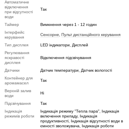
Автоматичне
відключення
Так
при відсутності
води
Таймер
Вимкнення через 1 - 12 годин
Інтерфейс
Сенсорне
,
Пульт дистанційного керування
керування
Тип дисплея
LED індикатори, Дисплей
Регулювання
яскравості
Відключення підсвічування
дисплея
Датчики
Датчик температури, Датчик вологості
Контейнер для
Так
аромамасел
Верхній залив
Ні
води
Підсвічування
Так
Індикація
Індикація режиму "Тепла пара", Індикація
режимів роботи
включення приладу, Індикація
продуктивності, Індикація відсутності води в
ємності зволожувача, Індикація роботи