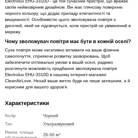
Electrolux EHU-3310D - це той сучасний пристрій, що вражає
своїм неймовірним дизайном. Він має глянсову поверхню
чорного кольору, що додає приладу елегантності та
вишуканості. Особливістю цього зволожувача повітря є
дисплей, який не підсвічується, коли пристрій не увімкнений в
мережу.
Чому зволожувач повітря має бути в кожній оселі?
Сухе повітря може негативно впливати на ваше фізичне
самопочуття, сприяючи розвитку захворювань. Щоб
забезпечити оптимальні умови в вашій оселі, радимо
розглянути можливість придбання зволожувача повітря
Electrolux EHU-3310D в нашому інтернет-магазині
CleanAirLove. Нехай ваше житло буде не лише затишним, а й
корисним для вашого здоров'я.
Характеристики
Колір
Чорний
Тип
Ультразвуковий
Реком. площа
26-50 м²
обслуговування