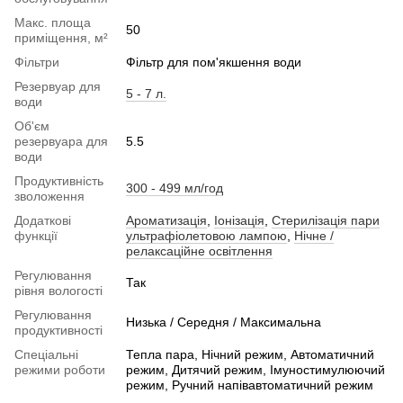
Макс. площа
50
приміщення, м²
Фільтри
Фільтр для пом'якшення води
Резервуар для
5 - 7 л.
води
Об'єм
резервуара для
5.5
води
Продуктивність
300 - 499 мл/год
зволоження
Додаткові
Ароматизація
,
Іонізація
,
Стерилізація пари
функції
ультрафіолетовою лампою
,
Нічне /
релаксаційне освітлення
Регулювання
Так
рівня вологості
Регулювання
Низька / Середня / Максимальна
продуктивності
Спеціальні
Тепла пара, Нічний режим, Автоматичний
режими роботи
режим, Дитячий режим, Імуностимулюючий
режим, Ручний напівавтоматичний режим