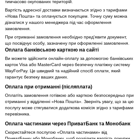
тимчасово окупованих територій.
Вартість адресної доставки визначається згідно з тарифами
«Нова Пошта» та оплачується покупцем. Точну суму можна
дізнатися у нашого менеджера під час оформлення
замовлення.
При отриманні замовлення необхідно пред'явити документ,
що посвідчує особу, зазначену при оформленні замовлення.
Оплата банківською карткою на сайті
Ви можете здійснити онлайн-оплату за допомогою банківських
карток Visa або MasterCard через безпечну платіжну систему
WayForPay. Це швидкий та надійний спосіб оплати, який
гарантує безпеку ваших даних.
Оплата при отриманні (післяплата)
Оплатіть замовлення готівкою або карткою безпосередньо при
отриманні у відділенні «Нова Пошта». Зверніть увагу, що за цю
послугу може стягуватися додаткова комісія згідно з тарифами
перевізника.
Оплата частинами через ПриватБанк та Монобанк
Скористайтеся послугою «Оплата частинами» від
ПриватБанку або Монобанку, щоб розділити вартість покупки