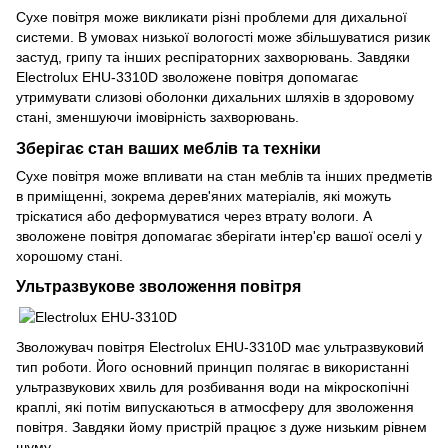
Сухе повітря може викликати різні проблеми для дихальної
системи. В умовах низької вологості може збільшуватися ризик
застуд, грипу та інших респіраторних захворювань. Завдяки
Electrolux EHU-3310D зволожене повітря допомагає
утримувати слизові оболонки дихальних шляхів в здоровому
стані, зменшуючи імовірність захворювань.
Зберігає стан ваших меблів та техніки
Сухе повітря може впливати на стан меблів та інших предметів
в приміщенні, зокрема дерев'яних матеріалів, які можуть
тріскатися або деформуватися через втрату вологи. А
зволожене повітря допомагає зберігати інтер'єр вашої оселі у
хорошому стані.
Ультразвукове зволоження повітря
Зволожувач повітря Electrolux EHU-3310D має ультразвуковий
тип роботи. Його основний принцип полягає в використанні
ультразвукових хвиль для розбивання води на мікроскопічні
краплі, які потім випускаються в атмосферу для зволоження
повітря. Завдяки йому пристрій працює з дуже низьким рівнем
шуму.