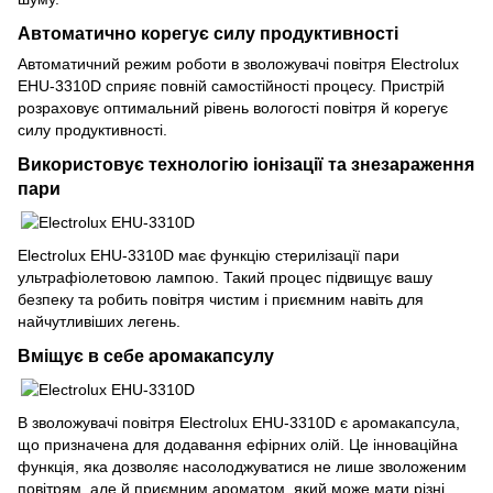
Автоматично корегує силу продуктивності
Автоматичний режим роботи в зволожувачі повітря Electrolux
EHU-3310D сприяє повній самостійності процесу. Пристрій
розраховує оптимальний рівень вологості повітря й корегує
силу продуктивності.
Використовує технологію іонізації та знезараження
пари
Electrolux EHU-3310D має функцію стерилізації пари
ультрафіолетовою лампою. Такий процес підвищує вашу
безпеку та робить повітря чистим і приємним навіть для
найчутливіших легень.
Вміщує в себе аромакапсулу
В зволожувачі повітря Electrolux EHU-3310D є аромакапсула,
що призначена для додавання ефірних олій. Це інноваційна
функція, яка дозволяє насолоджуватися не лише зволоженим
повітрям, але й приємним ароматом, який може мати різні