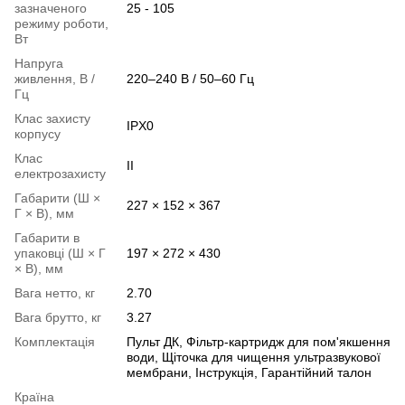
зазначеного
25 - 105
режиму роботи,
Вт
Напруга
живлення, В /
220–240 В / 50–60 Гц
Гц
Клас захисту
IPX0
корпусу
Клас
II
електрозахисту
Габарити (Ш ×
227 × 152 × 367
Г × В), мм
Габарити в
упаковці (Ш × Г
197 × 272 × 430
× В), мм
Вага нетто, кг
2.70
Вага брутто, кг
3.27
Комплектація
Пульт ДК, Фільтр-картридж для пом'якшення
води, Щіточка для чищення ультразвукової
мембрани, Інструкція, Гарантійний талон
Країна