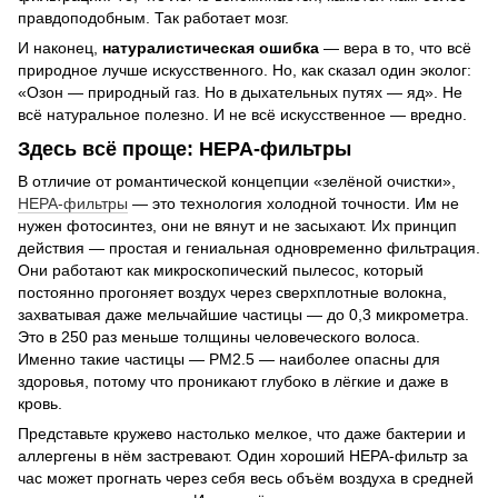
правдоподобным. Так работает мозг.
И наконец,
натуралистическая ошибка
— вера в то, что всё
природное лучше искусственного. Но, как сказал один эколог:
«Озон — природный газ. Но в дыхательных путях — яд». Не
всё натуральное полезно. И не всё искусственное — вредно.
Здесь всё проще: HEPA-фильтры
В отличие от романтической концепции «зелёной очистки»,
HEPA-фильтры
— это технология холодной точности. Им не
нужен фотосинтез, они не вянут и не засыхают. Их принцип
действия — простая и гениальная одновременно фильтрация.
Они работают как микроскопический пылесос, который
постоянно прогоняет воздух через сверхплотные волокна,
захватывая даже мельчайшие частицы — до 0,3 микрометра.
Это в 250 раз меньше толщины человеческого волоса.
Именно такие частицы — PM2.5 — наиболее опасны для
здоровья, потому что проникают глубоко в лёгкие и даже в
кровь.
Представьте кружево настолько мелкое, что даже бактерии и
аллергены в нём застревают. Один хороший HEPA-фильтр за
час может прогнать через себя весь объём воздуха в средней