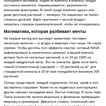
пользуемся вытяжкой, ходим из комнаты в комнату. Воздух
постоянно меняется, перемешивается, загрязняется
внешними факторами. В такой среде влияние одного или
даже десятков растений — мизерно. Но маркетинг не любит
сложных деталей. Идея «растения = чистый воздух»
оказалась слишком привлекательной, чтобы её игнорировать.
Математика, которая разбивает мечты
На первый взгляд всё выглядит заманчиво: поставил
несколько вазонов — и воздух в квартире стал чище. Но наука
упряма. Чтобы достичь того эффекта очистки, который NASA
зафиксировало в герметичных камерах, в вашей комнате
должно быть не несколько растений, а от 10 до 1000 на
каждый квадратный метр. Это не опечатка. Даже если взять
самый оптимистичный сценарий — 10 растений на м², для
стандартной комнаты в 20 м² вам понадобится минимум 200
растений.
Теперь представьте: каждый подоконник, полка, шкаф и пол
заставлены горшками. Какие-то на подвесных конструкциях,
другие свисают каскадами вниз. Листья повсюду. И пыль тоже.
Такое количество зелени визуально и физически превращает
квартиру в оранжерею. Двигаться сложно, солнечный свет