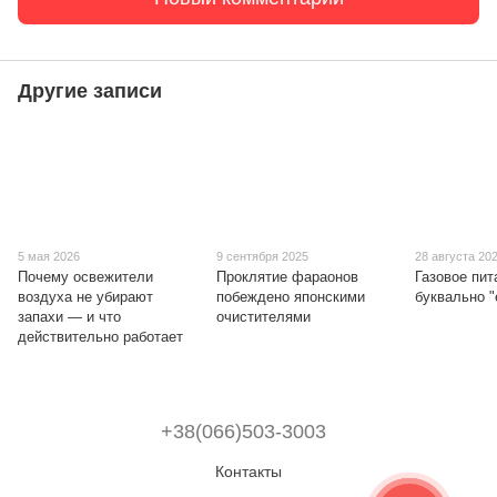
Другие записи
5 мая 2026
9 сентября 2025
28 августа 20
Почему освежители
Проклятие фараонов
Газовое пит
воздуха не убирают
побеждено японскими
буквально 
запахи — и что
очистителями
действительно работает
+38(066)503-3003
Контакты