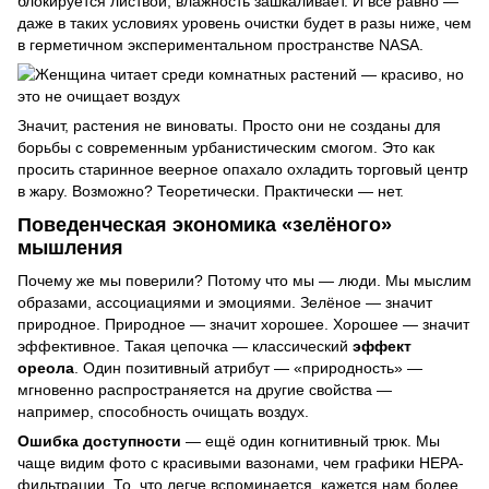
блокируется листвой, влажность зашкаливает. И всё равно —
даже в таких условиях уровень очистки будет в разы ниже, чем
в герметичном экспериментальном пространстве NASA.
Значит, растения не виноваты. Просто они не созданы для
борьбы с современным урбанистическим смогом. Это как
просить старинное веерное опахало охладить торговый центр
в жару. Возможно? Теоретически. Практически — нет.
Поведенческая экономика «зелёного»
мышления
Почему же мы поверили? Потому что мы — люди. Мы мыслим
образами, ассоциациями и эмоциями. Зелёное — значит
природное. Природное — значит хорошее. Хорошее — значит
эффективное. Такая цепочка — классический
эффект
ореола
. Один позитивный атрибут — «природность» —
мгновенно распространяется на другие свойства —
например, способность очищать воздух.
Ошибка доступности
— ещё один когнитивный трюк. Мы
чаще видим фото с красивыми вазонами, чем графики HEPA-
фильтрации. То, что легче вспоминается, кажется нам более