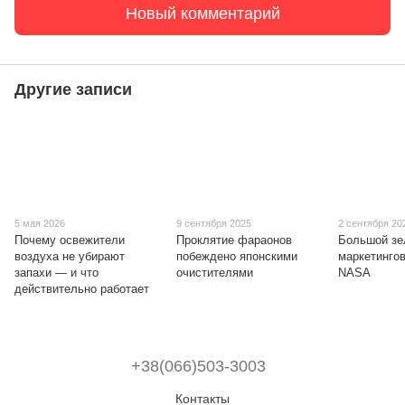
Новый комментарий
Другие записи
5 мая 2026
9 сентября 2025
2 сентября 20
Почему освежители
Проклятие фараонов
Большой зе
воздуха не убирают
побеждено японскими
маркетингов
запахи — и что
очистителями
NASA
действительно работает
+38(066)503-3003
Контакты