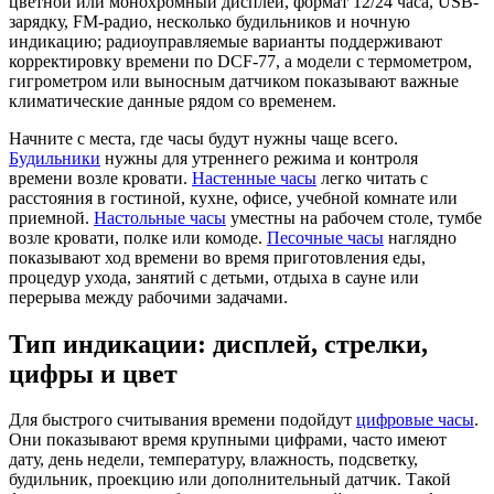
цветной или монохромный дисплей, формат 12/24 часа, USB-
зарядку, FM-радио, несколько будильников и ночную
индикацию; радиоуправляемые варианты поддерживают
корректировку времени по DCF-77, а модели с термометром,
гигрометром или выносным датчиком показывают важные
климатические данные рядом со временем.
Начните с места, где часы будут нужны чаще всего.
Будильники
нужны для утреннего режима и контроля
времени возле кровати.
Настенные часы
легко читать с
расстояния в гостиной, кухне, офисе, учебной комнате или
приемной.
Настольные часы
уместны на рабочем столе, тумбе
возле кровати, полке или комоде.
Песочные часы
наглядно
показывают ход времени во время приготовления еды,
процедур ухода, занятий с детьми, отдыха в сауне или
перерыва между рабочими задачами.
Тип индикации: дисплей, стрелки,
цифры и цвет
Для быстрого считывания времени подойдут
цифровые часы
.
Они показывают время крупными цифрами, часто имеют
дату, день недели, температуру, влажность, подсветку,
будильник, проекцию или дополнительный датчик. Такой