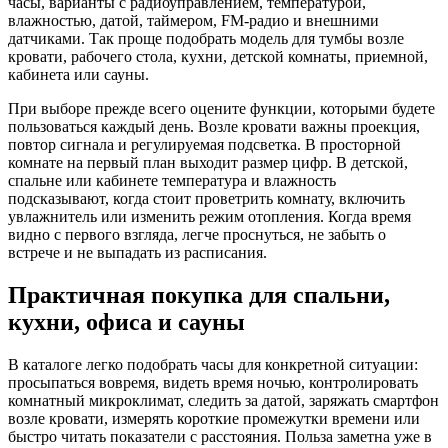
часы, варианты с радиоуправлением, температурой,
влажностью, датой, таймером, FM-радио и внешними
датчиками. Так проще подобрать модель для тумбы возле
кровати, рабочего стола, кухни, детской комнаты, приемной,
кабинета или сауны.
При выборе прежде всего оцените функции, которыми будете
пользоваться каждый день. Возле кровати важны проекция,
повтор сигнала и регулируемая подсветка. В просторной
комнате на первый план выходит размер цифр. В детской,
спальне или кабинете температура и влажность
подсказывают, когда стоит проветрить комнату, включить
увлажнитель или изменить режим отопления. Когда время
видно с первого взгляда, легче проснуться, не забыть о
встрече и не выпадать из расписания.
Практичная покупка для спальни,
кухни, офиса и сауны
В каталоге легко подобрать часы для конкретной ситуации:
просыпаться вовремя, видеть время ночью, контролировать
комнатный микроклимат, следить за датой, заряжать смартфон
возле кровати, измерять короткие промежутки времени или
быстро читать показатели с расстояния. Польза заметна уже в