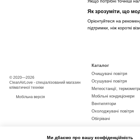
Якщо потрібні точніші на
Як зрозуміти, що мо
Орієнтуйтеся на рекоменд
підтримки, ніж короткі віз
Каталог
Очищувачі повітря
© 2020—2026
Осушувачі повітря
CleanAirLove - спеціалізований магазин
кліматичної техніки
Метеостанції, термометри
Мобільні кондиціонери
Мобільна версія
Вентилятори
Охолоджувачі повітря
Обігрівачі
Ми дбаємо про вашу конфіденційність