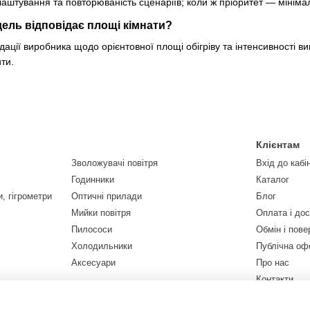
лаштування та повторюваність сценаріїв; коли ж пріоритет — мінім
дель відповідає площі кімнати?
ації виробника щодо орієнтовної площі обігріву та інтенсивності в
ити.
Клієнтам
Зволожувачі повітря
Вхід до кабі
Годинники
Каталог
, гігрометри
Оптичні прилади
Блог
Мийки повітря
Оплата і до
Пилососи
Обмін і пов
Холодильники
Публічна оф
Аксесуари
Про нас
Контакти
Ми в соцмер