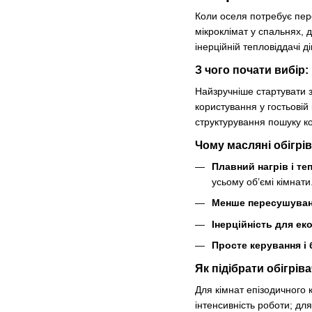
Коли оселя потребує пер
мікроклімат у спальнях, 
інерційній тепловіддачі 
З чого почати вибір: 
Найзручніше стартувати з
користування у гостьовій
структурування пошуку ко
Чому масляні обігрі
Плавний нагрів і те
усьому об’ємі кімнати
Менше пересушуван
Інерційність для ек
Просте керування і 
Як підібрати обігрів
Для кімнат епізодичного 
інтенсивність роботи; дл