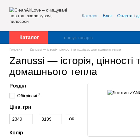
Перейти до основного контенту
Каталог
Блог
Оплата і д
Про нас
Контакти
Каталог
Головна
Zanussi — історія, цінності та підхід до домашнього тепла
Zanussi — історія, цінності 
домашнього тепла
Розділ
3
Обігрівачі
Ціна, грн
Від Ціна, грн
До Ціна, грн
ОК
Колір