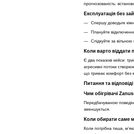
прогнозованість: встановл
Експлуатація без зай
Спершу доводьте кімна
Плануйте відключенн
Слідкуйте за вільною
Коли варто віддати
Є два показові кейси: тр
агресивні потоки створю
що тримає комфорт без 
Питання та відповіді
Чим обігрівачі Zanu
Передбачуваною поведінк
зменшується.
Коли обирати саме ма
Коли потрібна тиша, м’я