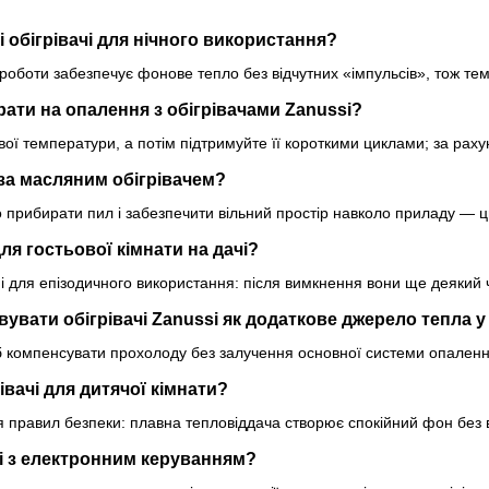
 обігрівачі для нічного використання?
 роботи забезпечує фонове тепло без відчутних «імпульсів», тож т
рати на опалення з обігрівачами Zanussi?
вої температури, а потім підтримуйте її короткими циклами; за рахун
за масляним обігрівачем?
прибирати пил і забезпечити вільний простір навколо приладу — ць
ля гостьової кімнати на дачі?
ні для епізодичного використання: після вимкнення вони ще деякий 
увати обігрівачі Zanussi як додаткове джерело тепла 
б компенсувати прохолоду без залучення основної системи опалення
рівачі для дитячої кімнати?
 правил безпеки: плавна тепловіддача створює спокійний фон без в
і з електронним керуванням?