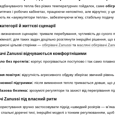
зайвих «меню».
едбачуваного тепла без різких температурних гойдалок, саме
обігр
дитячих і робочих кабінетах, працюючи непомітно, але відчутно; у ц
Енергоощадні підходи:
продумана інерційність 
діють як «акумулятори тепла», забезпечуючи м’яку, стабільну подачу
без постійних пікових навантажень.
категорії й життєві сценарії
Надійність і ресурс:
зносостійкі вузли, які витр
уваги.
 визначення сценарію: тривале перебування, чутливість до сухого по
 кімнаті; для таких задач доцільно розглянути інерційні рішення, щ
Основні товарні групи у нашому контенті
рисні цільові сторінки —
обігрівачі Zanussi
та
масляні обігрівачі Zan
Обігрівачі Zanussi:
рішення для щоденного підтр
вачі Zanussi відчуваються комфортнішими
Масляні обігрівачі Zanussi:
вибір для спалень, д
пло без протягів:
корпус прогрівається поступово і так само плавно
плавність нагріву та відсутність запахів.
.
Цікаві факти про Zanussi
ня повітря:
відсутність агресивного обдуву зберігає звичний рівень
Італійське коріння:
бренд народився у регіоні Фрі
ономної підтримки:
після вимкнення тепло тримається довше, що д
прагматична інженерія.
базова безпека:
зрозумілі регулятори та захист від перегрівання 
Глобальна екосистема:
входження до великої мі
інновацій.
ачі Zanussi під власний ритм
Філософія «менше зайвого»:
пріоритет — зрозум
користування зручно застосовувати підхід «швидкий розігрів — м’як
надскладних режимів, якими користуються один р
я спальні доречні тихі, інерційні моделі з тонким регулюванням, що