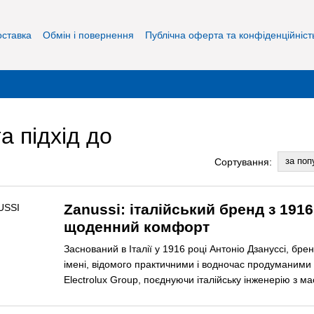
оставка
Обмін і повернення
Публічна оферта та конфіденційніст
та підхід до
за поп
Сортування:
Zanussi: італійський бренд з 191
щоденний комфорт
Заснований в Італії у 1916 році Антоніо Дзануссі, бре
імені, відомого практичними і водночас продуманими 
Electrolux Group, поєднуючи італійську інженерію з 
стандартами якості. Для категорій, представлених на
обігрівачі
, що підтримують стабільне, приємне тепл