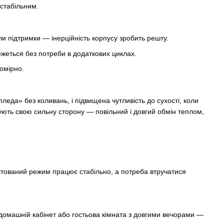
 стабільним.
их звуків, забезпечити комфортну температуру в дитячій,
ову кімнату у заміському будинку — масляні обігрівачі
ли підтримки — інерційність корпусу зробить решту.
 джерело тепла. Це як добрий «термос» для кімнати:
еться без потреби в додаткових циклах.
омірно.
ввідношення вартості та ресурсу, коли кожен сезон техніка
 зрозумілий догляд і мінімум дрібних клопотів у процесі
леда» без коливань, і підвищена чутливість до сухості, коли
ують свою сильну сторону — повільний і довгий обмін теплом,
толіття тримається за логіку, надійність та відчутний
о з
масляними обігрівачами
, це означає стабільне, м’яке
 Оберіть модель під площу та ваш режим використання — і
тований режим працює стабільно, а потреба втручатися
ткових пояснень.
 домашній кабінет або гостьова кімната з довгими вечорами —