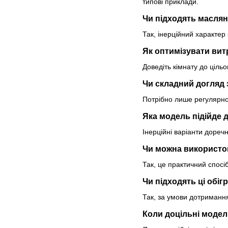
типові приклади.
Чи підходять масляні
Так, інерційний характер
Як оптимізувати вит
Доведіть кімнату до цільо
Чи складний догляд 
Потрібно лише регулярно 
Яка модель підійде д
Інерційні варіанти дореч
Чи можна використов
Так, це практичний спосі
Чи підходять ці обіг
Так, за умови дотримання
Коли доцільні модел