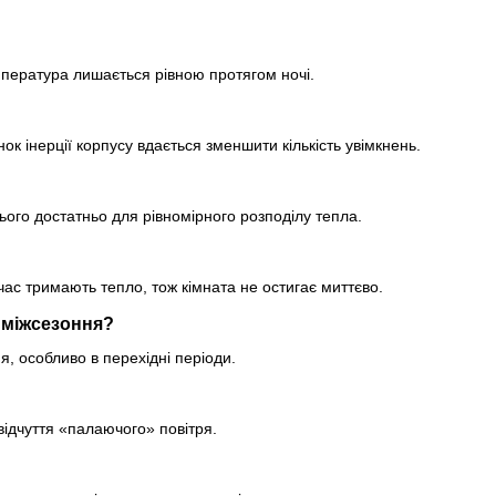
емпература лишається рівною протягом ночі.
ок інерції корпусу вдається зменшити кількість увімкнень.
ого достатньо для рівномірного розподілу тепла.
час тримають тепло, тож кімната не остигає миттєво.
у міжсезоння?
, особливо в перехідні періоди.
ідчуття «палаючого» повітря.