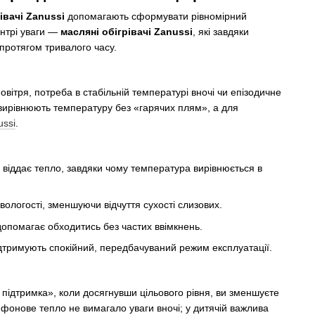
івачі Zanussi
допомагають сформувати рівномірний
ентрі уваги —
масляні обігрівачі Zanussi
, які завдяки
масляних радіаторів допомагає підтримувати температуру
 протягом тривалого часу.
имують багато сезонів — як робочі конячки, що не потребують
вітря, потреба в стабільній температурі вночі чи епізодичне
о вирівнюють температуру без «гарячих плям», а для
ussi
.
имання тепла у міжсезоння та взимку.
итячих кімнат, кабінетів і дачних будинків, де важливі тиша,
 віддає тепло, завдяки чому температура вирівнюється в
 вологості, зменшуючи відчуття сухості слизових.
улі-Венеція-Джулія, де цінується реміснича точність і
опомагає обходитись без частих ввімкнень.
підтримують спокійний, передбачуваний режим експлуатації.
жнародної групи посилює контроль якості та доступ до
іла функціональність і очікуваний результат, без
а підтримка», коли досягнувши цільового рівня, ви зменшуєте
аз.
б фонове тепло не вимагало уваги вночі; у дитячій важлива