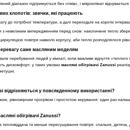
ений діапазон підтримується без «піків», і мікроклімат відчувається
Кому пасуватимуть обігрівачі Zanussi
вих клопотів: звички, які працюють
Якщо потрібно підтримувати тепло у спальні без зайв
підігріти робочий кабінет або швидко «оживити» гость
ту до потрібної температури, а далі переходьте на короткі інтерва
Zanussi проявляють себе як спокійне, передбачуване
я з невеликим випередженням перед сном: накопичене тепло збереж
повільно нагрівається, зате довго тримає тепло.
 циркуляцією повітря навколо корпусу, аби тепло розподілялося рівн
Про вартість та сервісний підхід
 перевагу саме масляним моделям
Рішення Zanussi у сегменті обігріву — це розумне спі
працює без сюрпризів. А простота конструкції означає
ивале перебування людей у кімнаті, коли важливе відчуття «теплого п
експлуатації.
ють дискомфорт; у таких умовах
масляні обігрівачі Zanussi
реаліз
метушні.
Висновки для вибору
Zanussi — це історія італійського бренду, який понад с
щоденний результат. Для категорії
обігрівачі
, включн
ssi відрізняються у повсякденному використанні?
тепло, без складних сценаріїв і зайвих налаштувань.
ою, рівномірним прогрівом і простотою керування: один раз налаш
нехай у домі запанує затишок, який не потребує дода
сляні обігрівачі Zanussi?
ка тепловіддача та менше пересушування повітря: спальня, дитяча,