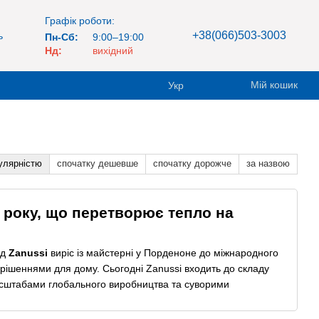
Графік роботи:
+38(066)503-3003
ь
Пн-Сб:
9:00–19:00
Нд:
вихідний
Мій кошик
Укр
улярністю
спочатку дешевше
спочатку дорожче
за назвою
6 року, що перетворює тепло на
нд
Zanussi
виріс із майстерні у Порденоне до міжнародного
рішеннями для дому. Сьогодні Zanussi входить до складу
масштабами глобального виробництва та суворими
 цій сторінці, головний фокус —
обігрівачі
, зокрема
масляні
о в прохолодний сезон.