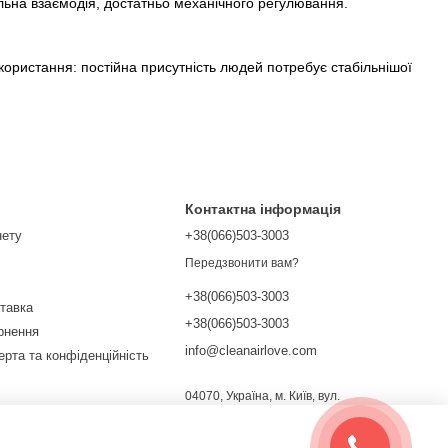
альна взаємодія, достатньо механічного регулювання.
икористання: постійна присутність людей потребує стабільнішої
Контактна інформація
нету
+38(066)503-3003
Передзвонити вам?
+38(066)503-3003
ставка
+38(066)503-3003
ернення
info@cleanairlove.com
ерта та конфіденційність
04070, Україна, м. Київ, вул.
Почайнинська, 13/9
Мапа проїзду
ежах