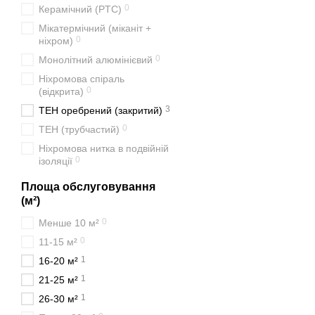
0
Керамічний (PTC)
Мікатермічний (міканіт +
0
ніхром)
0
Монолітний алюмінієвий
Ніхромова спіраль
0
(відкрита)
3
ТЕН оребрений (закритий)
0
ТЕН (трубчастий)
Ніхромова нитка в подвійній
0
ізоляції
Площа обслуговування
(м²)
0
Менше 10 м²
0
11-15 м²
1
16-20 м²
1
21-25 м²
1
26-30 м²