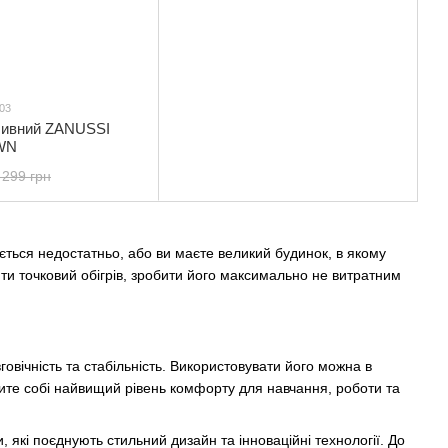
03
оливний ZANUSSI
WN
 299 грн
яється недостатньо, або ви маєте великий будинок, в якому
ти точковий обігрів, зробити його максимально не витратним
говічність та стабільність. Використовувати його можна в
чите собі найвищий рівень комфорту для навчання, роботи та
, які поєднують стильний дизайн та інноваційні технології. До