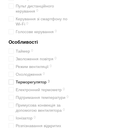
Пульт дистанційного
0
керування
Керування зі смартфону по
0
Wi-Fi
0
Голосове керування
Особливості
0
Таймер
0
Зволоження повітря
0
Режим вентиляції
0
Охолодження
3
Терморегулятор
0
Електронний термометр
0
Підтримання температури
Примусова конвекція за
0
допомогою вентилятора
0
Іонізатор
Розпізнавання відкритих