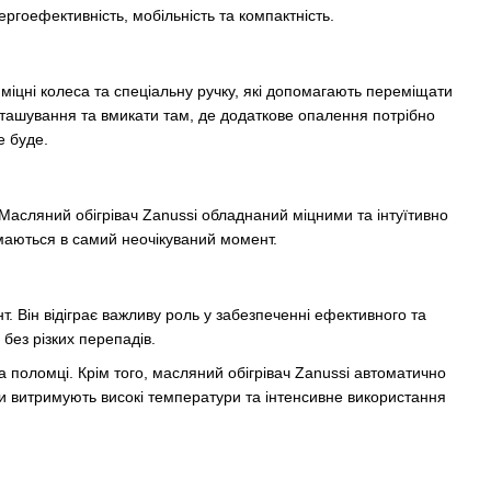
ергоефективність, мобільність та компактність.
міцні колеса та спеціальну ручку, які допомагають переміщати
зташування та вмикати там, де додаткове опалення потрібно
е буде.
 Масляний обігрівач Zanussi обладнаний міцними та інтуїтивно
маються в самий неочікуваний момент.
. Він відіграє важливу роль у забезпеченні ефективного та
без різких перепадів.
поломці. Крім того, масляний обігрівач Zanussi автоматично
они витримують високі температури та інтенсивне використання