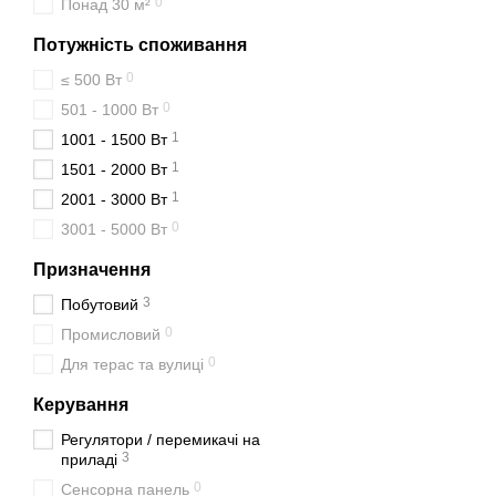
0
Понад 30 м²
Потужність споживання
0
≤ 500 Вт
0
501 - 1000 Вт
1
1001 - 1500 Вт
1
1501 - 2000 Вт
1
2001 - 3000 Вт
0
3001 - 5000 Вт
Призначення
3
Побутовий
0
Промисловий
0
Для терас та вулиці
Керування
Регулятори / перемикачі на
3
приладі
0
Сенсорна панель