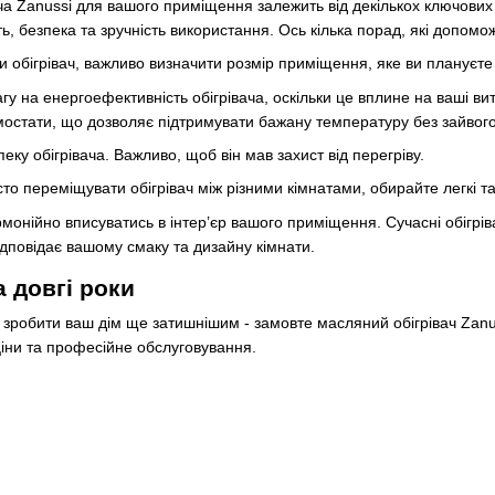
ча Zanussi для вашого приміщення залежить від декількох ключових 
ь, безпека та зручність використання. Ось кілька порад, які допомо
и обігрівач, важливо визначити розмір приміщення, яке ви плануєте 
у на енергоефективність обігрівача, оскільки це вплине на ваші вит
остати, що дозволяє підтримувати бажану температуру без зайвого
пеку обігрівача. Важливо, щоб він мав захист від перегріву.
то переміщувати обігрівач між різними кімнатами, обирайте легкі та
монійно вписуватись в інтер’єр вашого приміщення. Сучасні обігріва
ідповідає вашому смаку та дизайну кімнати.
 довгі роки
 зробити ваш дім ще затишнішим - замовте масляний обігрівач Zanu
 ціни та професійне обслуговування.