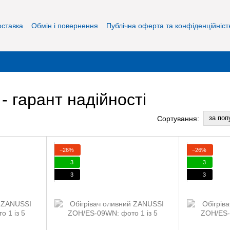
оставка
Обмін і повернення
Публічна оферта та конфіденційніст
- гарант надійності
за поп
Сортування:
−26%
−26%
3
3
3
3