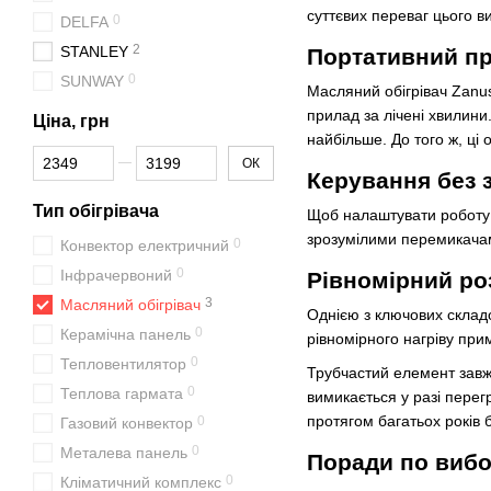
суттєвих переваг цього в
0
DELFA
2
STANLEY
Портативний п
0
SUNWAY
Масляний обігрівач Zanus
прилад за лічені хвилини
Ціна, грн
найбільше. До того ж, ці 
Від Ціна, грн
До Ціна, грн
ОК
Керування без 
Тип обігрівача
Щоб налаштувати роботу ц
зрозумілими перемикачам
0
Конвектор електричний
0
Інфрачервоний
Рівномірний ро
3
Масляний обігрівач
Однією з ключових складо
0
Керамічна панель
рівномірного нагріву при
0
Тепловентилятор
Трубчастий елемент завж
0
Теплова гармата
вимикається у разі перег
протягом багатьох років 
0
Газовий конвектор
0
Металева панель
Поради по вибо
0
Кліматичний комплекс