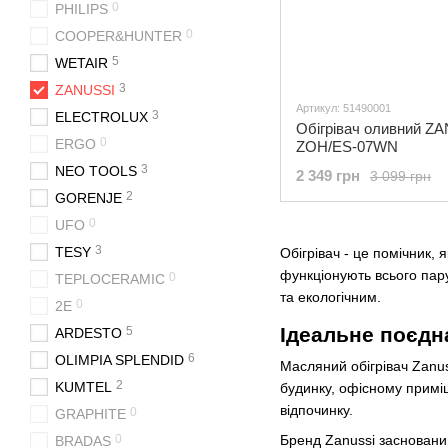
0
PHILIPS
0
COOPER&HUNTER
5
WETAIR
3
ZANUSSI
Артикул: 51490001
3
ELECTROLUX
Обігрівач оливний Z
0
ERGO
ZOH/ES-07WN
3
NEO TOOLS
2 349 грн
3 099 грн
2
GORENJE
0
UFO
3
TESY
Обігрівач - це помічник,
функціонують всього пар
0
TEPLOCERAMIC
та екологічним.
0
2E
Ідеальне поєдн
5
ARDESTO
6
OLIMPIA SPLENDID
Масляний обігрівач Zanus
2
KUMTEL
будинку, офісному приміщ
відпочинку.
0
GRAPHITE
0
Бренд Zanussi заснований 
BRADAS