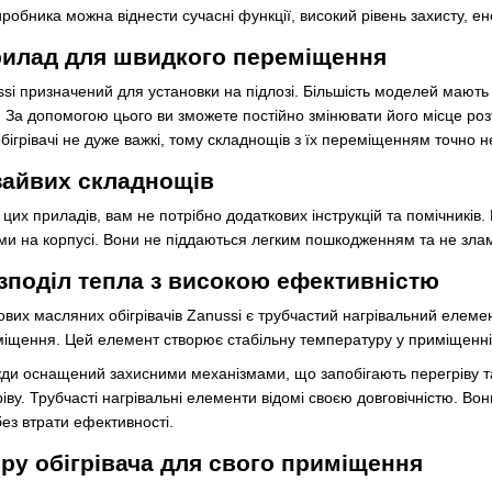
иробника можна віднести сучасні функції, високий рівень захисту, ен
рилад для швидкого переміщення
si призначений для установки на підлозі. Більшість моделей мають 
. За допомогою цього ви зможете постійно змінювати його місце ро
обігрівачі не дуже важкі, тому складнощів з їх переміщенням точно н
зайвих складнощів
их приладів, вам не потрібно додаткових інструкцій та помічників.
и на корпусі. Вони не піддаються легким пошкодженням та не зла
зподіл тепла з високою ефективністю
вих масляних обігрівачів Zanussi є трубчастий нагрівальний елемент
міщення. Цей елемент створює стабільну температуру у приміщенні 
ди оснащений захисними механізмами, що запобігають перегріву та 
ріву. Трубчасті нагрівальні елементи відомі своєю довговічністю. В
без втрати ефективності.
ру обігрівача для свого приміщення