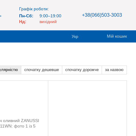
Графік роботи:
+38(066)503-3003
ь
Пн-Сб:
9:00–19:00
Нд:
вихідний
Мій кошик
Укр
улярністю
спочатку дешевше
спочатку дорожче
за назвою