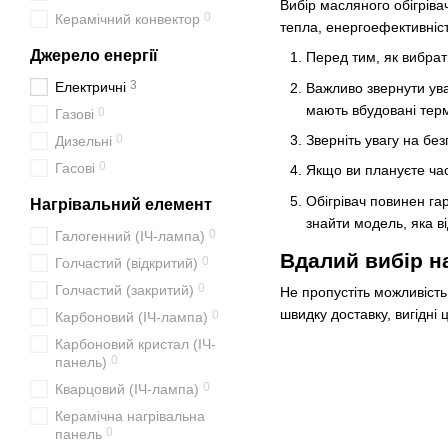
Вибір масляного обігріва
0
Керамічний конвектор
тепла, енергоефективніст
Джерело енергії
Перед тим, як вибрат
3
Електричні
Важливо звернути уваг
мають вбудовані терм
0
Газові
Зверніть увагу на без
0
Дизельні
0
Гасові
Якщо ви плануєте час
Обігрівач повинен гар
Нагрівальний елемент
знайти модель, яка в
0
Галогенний (ІЧ-лампа)
Вдалий вибір на
0
Голчастий (відкритий)
0
Голчастий (закритий)
Не пропустіть можливість
швидку доставку, вигідні
0
Карбоновий (ІЧ-лампа)
Карбоновий кристал (ІЧ-
0
панель)
0
Кварцовий (ІЧ-лампа)
Керамічна нагрівальна
0
панель