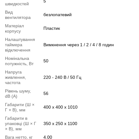
5
швидкостей
Вид
безлопатевий
вентилятора
Матеріал
Пластик
корпусу
Налаштування
таймера
Вимкнення через 1 / 2 / 4 / 8 годин
відключення
Номінальна
50
потужність, Вт
Напруга
живлення,
220 - 240 В / 50 Гц
частота
Рівень шуму,
56
dB (А)
Габарити (Ш ×
400 x 400 x 1010
Г × В), мм
Габарити в
упаковці (Ш × Г
350 x 250 x 1100
× В), мм
Вага нетто, кг
4.00