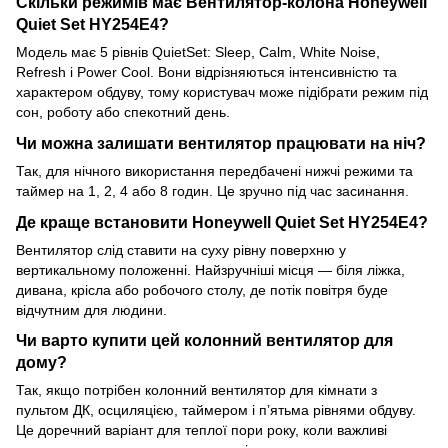
Скільки режимів має Вентилятор-колона Honeywell
Quiet Set HY254E4?
Модель має 5 рівнів QuietSet: Sleep, Calm, White Noise,
Refresh і Power Cool. Вони відрізняються інтенсивністю та
характером обдуву, тому користувач може підібрати режим під
сон, роботу або спекотний день.
Чи можна залишати вентилятор працювати на ніч?
Так, для нічного використання передбачені нижчі режими та
таймер на 1, 2, 4 або 8 годин. Це зручно під час засинання.
Де краще встановити Honeywell Quiet Set HY254E4?
Вентилятор слід ставити на суху рівну поверхню у
вертикальному положенні. Найзручніші місця — біля ліжка,
дивана, крісла або робочого столу, де потік повітря буде
відчутним для людини.
Чи варто купити цей колонний вентилятор для
дому?
Так, якщо потрібен колонний вентилятор для кімнати з
пультом ДК, осциляцією, таймером і п’ятьма рівнями обдуву.
Це доречний варіант для теплої пори року, коли важливі