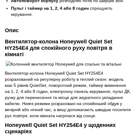
Автоповорот корпусу
розподіляє потік по ширшій зоні.
Пульт і таймер на 1, 2, 4 або 8 годин
спрощують
керування.
Опис
Вентилятор-колона Honeywell Quiet Set
HY254E4 для спокійного руху повітря в
кімнаті
Вентилятор-колона Honeywell Quiet Set HY254E4
розрахований на регулярну роботу в теплий сезон: модель
має 5 рівнів QuietSet, поворотний режим, таймер вимкнення
на 1, 2, 4 або 8 годин, електронну панель керування, пульт ДК,
ручку для перенесення та місце для акуратного укладання
кабелю. Нижчі режими розраховані на спокійніший обдув у
вечірній або нічний час, а вищі допомагають швидше посилити
рух повітря, коли кімната нагрілася від сонця.
Honeywell Quiet Set HY254E4 у щоденних
сценаріях