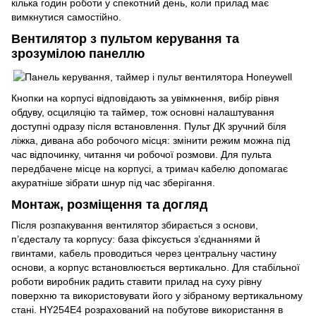
кілька годин роботи у спекотний день, коли прилад має
вимкнутися самостійно.
Вентилятор з пультом керування та
зрозумілою панеллю
Кнопки на корпусі відповідають за увімкнення, вибір рівня
обдуву, осциляцію та таймер, тож основні налаштування
доступні одразу після встановлення. Пульт ДК зручний біля
ліжка, дивана або робочого місця: змінити режим можна під
час відпочинку, читання чи робочої розмови. Для пульта
передбачене місце на корпусі, а тримач кабелю допомагає
акуратніше зібрати шнур під час зберігання.
Монтаж, розміщення та догляд
Після розпакування вентилятор збирається з основи,
п’єдесталу та корпусу: база фіксується з’єднаннями й
гвинтами, кабель проводиться через центральну частину
основи, а корпус встановлюється вертикально. Для стабільної
роботи виробник радить ставити прилад на суху рівну
поверхню та використовувати його у зібраному вертикальному
стані. HY254E4 розрахований на побутове використання в