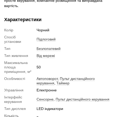
просте керування, компактне розміщення та виправдана
вартість.
Характеристики
Колір
Чорний
Спосіб
Підлоговий
установки
Тип
Безлопатевий
Тип живлення
Від мережі
Максимальна
площа
50
приміщення, м²
Особливості
Автоповорот
,
Пульт дистанційного
керування
,
Таймер
Управління
Електронне
Інтерфейс
Сенсорне
,
Пульт дистанційного керування
керування
Тип дисплея
LED індикатори
Кількість