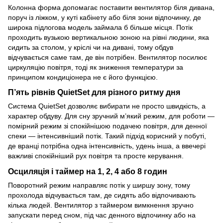
Колонна форма допомагає поставити вентилятор біля дивана,
поруч із ліжком, у куті кабінету або біля зони відпочинку, де
широка підлогова модель займала б більше місця. Потік
проходить вузькою вертикальною зоною на рівні людини, яка
сидить за столом, у кріслі чи на дивані, тому обдув
відчувається саме там, де він потрібен. Вентилятор посилює
циркуляцію повітря, тоді як зниження температури за
принципом кондиціонера не є його функцією.
П’ять рівнів QuietSet для різного ритму дня
Система QuietSet дозволяє вибирати не просто швидкість, а
характер обдуву. Для сну зручний м’який режим, для роботи —
помірний режим зі спокійнішою подачею повітря, для денної
спеки — інтенсивніший потік. Такий підхід корисний у побуті,
де вранці потрібна одна інтенсивність, удень інша, а ввечері
важливі спокійніший рух повітря та просте керування.
Осциляція і таймер на 1, 2, 4 або 8 годин
Поворотний режим направляє потік у ширшу зону, тому
прохолода відчувається там, де сидять або відпочивають
кілька людей. Вентилятор з таймером вимкнення зручно
запускати перед сном, під час денного відпочинку або на