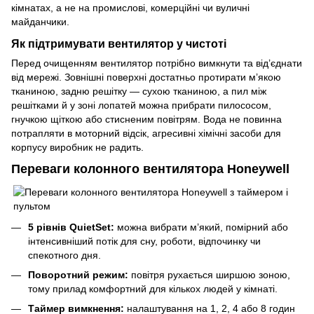
кімнатах, а не на промислові, комерційні чи вуличні
майданчики.
Як підтримувати вентилятор у чистоті
Перед очищенням вентилятор потрібно вимкнути та від’єднати
від мережі. Зовнішні поверхні достатньо протирати м’якою
тканиною, задню решітку — сухою тканиною, а пил між
решітками й у зоні лопатей можна прибрати пилососом,
гнучкою щіткою або стисненим повітрям. Вода не повинна
потрапляти в моторний відсік, агресивні хімічні засоби для
корпусу виробник не радить.
Переваги колонного вентилятора Honeywell
5 рівнів QuietSet:
можна вибрати м’який, помірний або
інтенсивніший потік для сну, роботи, відпочинку чи
спекотного дня.
Поворотний режим:
повітря рухається ширшою зоною,
тому прилад комфортний для кількох людей у кімнаті.
Таймер вимкнення:
налаштування на 1, 2, 4 або 8 годин