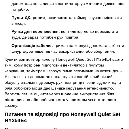
допомагає не залишати вентилятор увімкненим довше, ніж
потрібно.
Пульт ДК:
режим, осциляцію та таймер зручно змінювати
з місця.
Ручка для перенесення:
вентилятор легко перемістити
туди, де зараз потрібен рух повітря.
Організація кабелю:
тримач на корпусі допомагає зібрати
шнур акуратніше під час використання або зберігання.
Купити вентилятор-колону Honeywell Quiet Set HY254E4 варто
тим, кому потрібен підлоговий вентилятор з пультом
керування, таймером і зрозумілими режимами на кожен день.
У спальні він допомагає налаштувати спокійніший нічний
обдув, у вітальні підтримує рух повітря для зони відпочинку, а
біля робочого місця дає швидке керування інтенсивністю.
Вартість легше оцінити через щоденне використання біля
ліжка, дивана або робочого столу протягом усього теплого
сезону.
Питання та відповіді про Honeywell Quiet Set
HY254E4