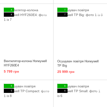
4
7
4
7
Вентилятор-колона Honeywell
Осушувач повітря Honeywell
HYF260E4
TP Big
5 799 грн
25 999 грн
5
6
5
6