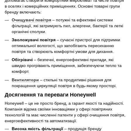
допомагає створити комфортний мікроклімат та чисте повітря
в оселях і комерційних приміщеннях. Основні товарні групи
бренду включають:
Очищувачі повітря
– потужні та ефективні системи
фільтрації, які затримують пил, алергени, бактерії та леткі
органічні сполуки.
Зволожувачі повітря
– сучасні пристрої для підтримки
оптимальної вологості, що запобігають пересиханню
повітря та створюють комфортні умови для дихання.
Обігрівачі
– безпечні, енергоефективні прилади, які
швидко прогрівають приміщення, забезпечуючи тепло та
комфорт.
Вентилятори
– стильні та продуктивні рішення для
покращення циркуляції повітря в будь-якому просторі.
Досягнення та переваги Honeywell
Honeywell – це не просто бренд, а гарант якості та надійності.
Компанія відома своїми інноваціями у сфері повітряних
технологій та має численні патенти у сфері очищення повітря,
енергоефективності та автоматизації.
Висока якість фільтрації
– продукція бренду