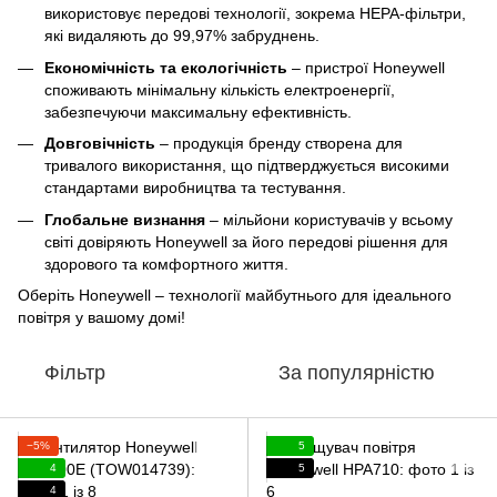
використовує передові технології, зокрема HEPA-фільтри,
які видаляють до 99,97% забруднень.
Економічність та екологічність
– пристрої Honeywell
споживають мінімальну кількість електроенергії,
забезпечуючи максимальну ефективність.
Довговічність
– продукція бренду створена для
тривалого використання, що підтверджується високими
стандартами виробництва та тестування.
Глобальне визнання
– мільйони користувачів у всьому
світі довіряють Honeywell за його передові рішення для
здорового та комфортного життя.
Оберіть Honeywell – технології майбутнього для ідеального
повітря у вашому домі!
Фільтр
За популярністю
−5%
5
4
5
4