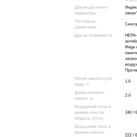
Другие датчики и
Индик
индикаторы
nanoe
Тип панели
Сенсо
управления
Другие особенности
HEPA-
антиб
Mega 
панел
загря
возду
Проти
Объем емкости для
1.6
воды, л
Длина силового
2.0
кабеля, м
Воздушный поток в
режиме очистки
240 / 
воздуха, м³/час
Воздушный поток в
режиме очистки
222 / 