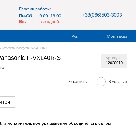
График работы:
+38(066)503-3003
Пн-Сб:
9:00–19:00
Вс:
выходной
Мой заказ
Рус
чистители воздуха PANASONIC
Panasonic F-VXL40R-S
Артикул
12020010
ыва
К сравнению
В желания
ится
® и испарительное увлажнение
объединены в одном