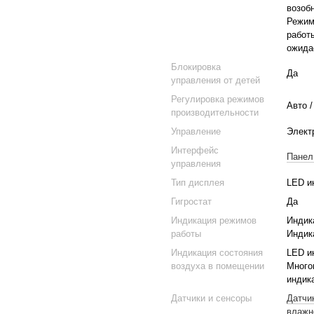
возобн
Режим
работ
ожида
Блокировка
Да
управления от детей
Регулировка режимов
Авто 
производительности
Управление
Элект
Интерфейс
Панел
управления
Тип дисплея
LED и
Гигростат
Да
Индикация режимов
Индик
работы
Индик
Индикация состояния
LED и
воздуха в помещении
Много
индик
Датчики и сенсоры
Датчи
влажн