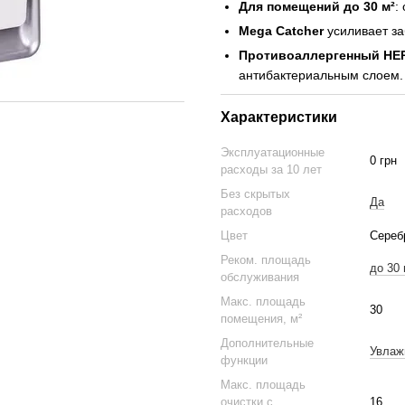
Для помещений до 30 м²
:
Mega Catcher
усиливает за
Противоаллергенный HE
антибактериальным слоем.
Характеристики
Эксплуатационные
0 грн
расходы за 10 лет
Без скрытых
Да
расходов
Цвет
Сереб
Реком. площадь
до 30 
обслуживания
Макс. площадь
30
помещения, м²
Дополнительные
Увлаж
функции
Макс. площадь
очистки с
16