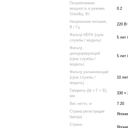
Потребляемая
мощность в режиме
0.2
Standby, Вт
Напряжение питания,
220 В~
В / Гц
Фильтр НЕРА (срок
5 лет
службы / модель)
Фильтр
дезодорирующий
5 лет
(срок службы /
модель)
Фильтр увлажняющий
(срок службы /
10 ле
модель)
Габариты (Ш × Г × В),
330 × 
мм
Вес нетто, кг
7.20
Страна регистрации
Япони
бренда
Страна
Япони