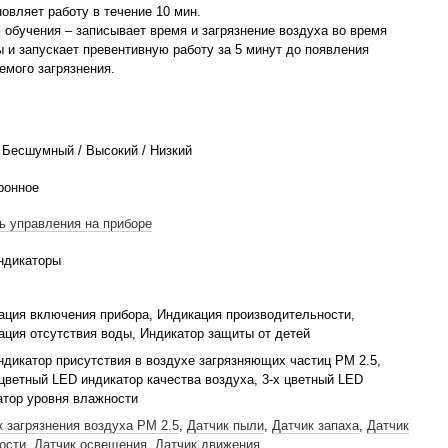
овляет работу в течение 10 мин.
 обучения – записывает время и загрязнение воздуха во время
ы и запускает превентивную работу за 5 минут до появления
емого загрязнения.
/ Бесшумный / Высокий / Низкий
ронное
ь управления на приборе
ндикаторы
ация включения прибора, Индикация производительности,
ация отсутствия воды, Индикатор защиты от детей
ндикатор присутствия в воздухе загрязняющих частиц PM 2.5,
цветный LED индикатор качества воздуха, 3-х цветный LED
атор уровня влажности
к загрязнения воздуха PM 2.5
,
Датчик пыли
,
Датчик запаха
,
Датчик
ости
,
Датчик освещения
,
Датчик движения