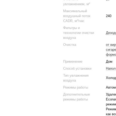
увлажнением, м²
Максимальный
воздушный поток
240
CADR, м³/час
Фильтры и
технологии очистки
Дезод
воздуха
Очистка
от вир
сигар
форма
Применение
Дом
Способ установки
Напол
Тип увлажнения
Холод
воздуха
Режимы работы
Автом
Дополнительные
Удале
режимы работы
Econa
режим
Режим
как в