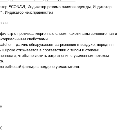
атор ECONAVI, Индикатор режима очистки одежды, Индикатор
™, Индикатор неисправностей
рная
фильтр с противоаллергенные слоем, кахетинамы зеленого чая и
актериальными свойствами.
catcher – датчик обнаруживает загрязнения в воздухе, передняя
ь широко открывается в соответствии с типом и степени
зненности, чтобы поглотить загрязнения с усиленным потоком
ха.
вогрибковый фильтр в поддоне увлажнителя.
66
60