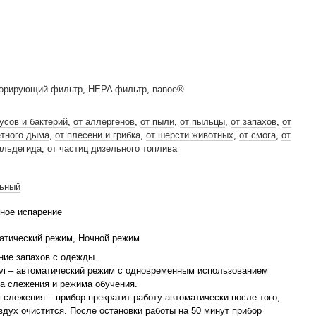
орирующий фильтр
,
HEPA фильтр
,
nanoe®
усов и бактерий
,
от аллергенов
,
от пыли
,
от пыльцы
,
от запахов
,
от
етного дыма
,
от плесени и грибка
,
от шерсти животных
,
от смога
,
от
льдегида
,
от частиц дизельного топлива
ьный
ное испарение
атический режим, Ночной режим
ние запахов с одежды.
vi – автоматический режим с одновременным использованием
а слежения и режима обучения.
 слежения – прибор прекратит работу автоматически после того,
оздух очистится. После остановки работы на 50 минут прибор