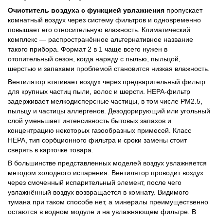
Очиститель воздуха с функцией увлажнения
пропускает
комнатный воздух через систему фильтров и одновременно
повышает его относительную влажность. Климатический
комплекс — распространённое альтернативное название
такого прибора. Формат 2 в 1 чаще всего нужен в
отопительный сезон, когда наряду с пылью, пыльцой,
шерстью и запахами проблемой становится низкая влажность.
Вентилятор втягивает воздух через предварительный фильтр
для крупных частиц пыли, волос и шерсти. HEPA-фильтр
задерживает мелкодисперсные частицы, в том числе PM2.5,
пыльцу и частицы аллергенов. Дезодорирующий или угольный
слой уменьшает интенсивность бытовых запахов и
концентрацию некоторых газообразных примесей. Класс
HEPA, тип сорбционного фильтра и сроки замены стоит
сверять в карточке товара.
В большинстве представленных моделей воздух увлажняется
методом холодного испарения. Вентилятор проводит воздух
через смоченный испарительный элемент, после чего
увлажнённый воздух возвращается в комнату. Видимого
тумана при таком способе нет, а минералы преимущественно
остаются в водном модуле и на увлажняющем фильтре. В