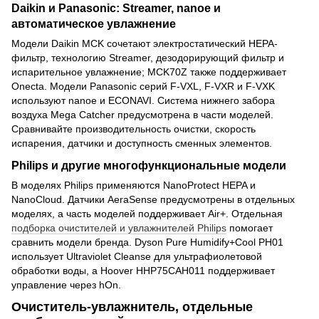
Daikin и Panasonic: Streamer, nanoe и
автоматическое увлажнение
Модели Daikin MCK сочетают электростатический HEPA-
фильтр, технологию Streamer, дезодорирующий фильтр и
испарительное увлажнение; MCK70Z также поддерживает
Onecta. Модели Panasonic серий F-VXL, F-VXR и F-VXK
используют nanoe и ECONAVI. Система нижнего забора
воздуха Mega Catcher предусмотрена в части моделей.
Сравнивайте производительность очистки, скорость
испарения, датчики и доступность сменных элементов.
Philips и другие многофункциональные модели
В моделях Philips применяются NanoProtect HEPA и
NanoCloud. Датчики AeraSense предусмотрены в отдельных
моделях, а часть моделей поддерживает Air+. Отдельная
подборка очистителей и увлажнителей Philips
помогает
сравнить модели бренда. Dyson Pure Humidify+Cool PH01
использует Ultraviolet Cleanse для ультрафиолетовой
обработки воды, а Hoover HHP75CAH011 поддерживает
управление через hOn.
Очиститель-увлажнитель, отдельные