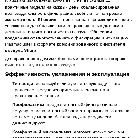
В линейке часто встречаются
KC
и
KI
.
KC-серия
—
практичные модели на каждый день: сбалансированная
производительность фильтрации, удобный ночной режим,
экономичность.
KI-серия
— повышенная производительность
увлажнения для больших комнат, расширенные датчики и
детальные индикаторы качества воздуха. Обе серии
поддерживают многоступенчатую фильтрацию и ионизацию
Plasmacluster в формате
комбинированного очистителя
воздуха Sharp
.
Для сравнения с другими брендами посмотрите категорию
очиститель и увлажнитель воздуха
.
Эффективность увлажнения и эксплуатация
Тип воды
: используйте чистую питьевую воду — это
продлевает ресурс испарительного элемента и
предотвращает запахи.
Профилактика
: предварительный фильтр очищают
регулярно, испарительный элемент промывают согласно
регламенту модели, бак для воды периодически
дезинфицируют.
Комфортный микроклимат
: автоматические режимы
поддерживают влажность на рекомендованных уровнях в