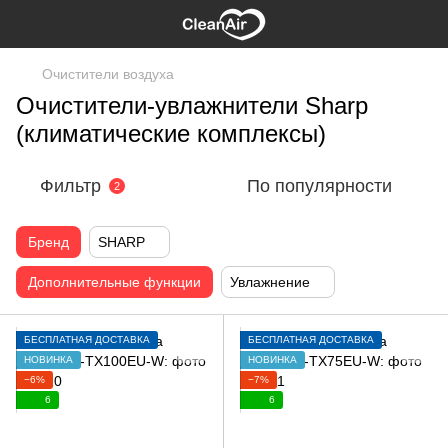
Очистители воздуха
Очистители-увлажнители Sharp
(климатические комплексы)
Фильтр
По популярности
2
Бренд
SHARP
Дополнительные функции
Увлажнение
БЕСПЛАТНАЯ ДОСТАВКА
БЕСПЛАТНАЯ ДОСТАВКА
НОВИНКА
НОВИНКА
−6%
−7%
6
6