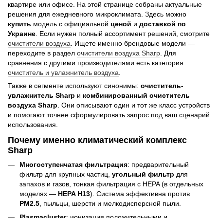
квартире или офисе. На этой странице собраны актуальные
решения для ежедневного микроклимата. Здесь можно
купить
модель с официальной
ценой
и
доставкой по
Украине
. Если нужен полный ассортимент решений, смотрите
очистители воздуха
. Ищете именно брендовые модели —
переходите в раздел
очистители воздуха Sharp
. Для
сравнения с другими производителями есть категория
очиститель и увлажнитель воздуха
.
Также в сегменте используют синонимы:
очиститель-
увлажнитель Sharp
и
комбинированный очиститель
воздуха Sharp
. Они описывают один и тот же класс устройств
и помогают точнее сформулировать запрос под ваш сценарий
использования.
Почему именно климатический комплекс
Sharp
Многоступенчатая фильтрация
: предварительный
фильтр для крупных частиц,
угольный фильтр
для
запахов и газов, тонкая фильтрация с HEPA (в отдельных
моделях —
HEPA H13
). Система эффективна против
PM2.5
, пыльцы, шерсти и мелкодисперсной пыли.
Plasmacluster
: ионизация положительными и