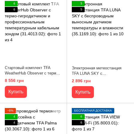
6
5
6
5
Стартовый комплект TFA
Электронная метеостанция
WeatherHub Observer с термо-
TFA LUNA SKY с
гигродатчиком и
беспроводным выносным
8 556 грн
2 896 грн
профессиональным
датчиком температуры и
температурным кабельным
влажности (35.1169.10)
Купить
Купить
зондом (31.4013.02)
−6%
БЕСПЛАТНАЯ ДОСТАВКА
4
6
4
6