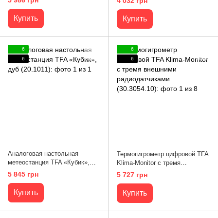
4 032 грн
деревянном корпусе из дуба
(20.1047.01)
Купить
Купить
6
6
6
6
Аналоговая настольная
Термогигрометр цифровой TFA
метеостанция TFA «Кубик»,
Klima-Monitor с тремя
дуб (20.1011)
внешними радиодатчиками
5 845 грн
5 727 грн
(30.3054.10)
Купить
Купить