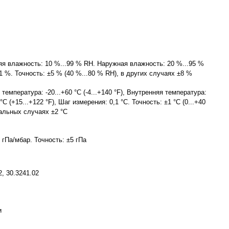
я влажность: 10 %...99 % RH. Наружная влажность: 20 %...95 %
1 %. Точность: ±5 % (40 %...80 % RH), в других случаях ±8 %
температура: -20...+60 °C (-4...+140 °F), Внутренняя температура:
 °C (+15...+122 °F), Шаг измерения: 0,1 °C. Точность: ±1 °C (0...+40
тальных случаях ±2 °C
0 гПа/мбар. Точность: ±5 гПа
2, 30.3241.02
и