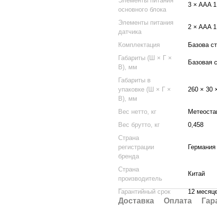
Элементы питания
3 × AAA 1
основного блока
Элементы питания
2 × AAA 1
датчика
Комплектация
Базова ст
Габариты (Ш × Г ×
Базовая с
В), мм
Габариты в
упаковке (Ш × Г ×
260 × 30 
В), мм
Вес нетто, кг
Метеостан
Вес брутто, кг
0,458
Страна
регистрации
Германия
бренда
Страна
Китай
производитель
Гарантийный срок
12 месяц
Доставка
Оплата
Гар