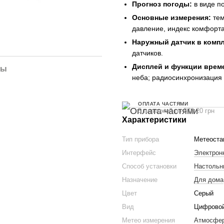
Прогноз погоды:
в виде п
Основные измерения:
тем
давление, индекс комфорта
Наружный датчик в компл
датчиков.
Дисплей и функции врем
лы
неба; радиосинхронизация 
ОПЛАТА ЧАСТЯМИ
5 платежей по 579.20 грн
Характеристики
Тип прибора
Метеоста
Интерфейс
Электрон
Способ установки
Настольн
Назначение
Для дома
Цвет
Серый
Вид
Цифрово
Метео измерения
Атмосфер