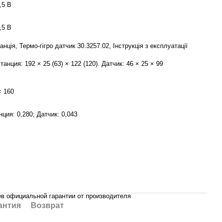
,5 В
,5 В
анція, Термо-гігро датчик 30.3257.02, Інструкція з експлуатації
танция: 192 × 25 (63) × 122 (120). Датчик: 46 × 25 × 99
× 160
ция: 0,280; Датчик: 0,043
ев официальной гарантии от производителя
антия
Возврат