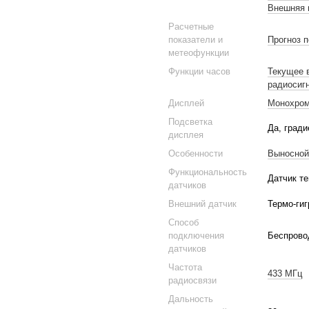
Внешняя 
Расчетные
показатели и
Прогноз 
метеофункции
Функции часов
Текущее 
радиосиг
Дисплей
Монохро
Подсветка
Да, гради
дисплея
Особенности
Выносной
Функциональность
Датчик те
датчиков
Внешний датчик
Термо-гиг
Способ
подключения
Беспрово
датчиков
Частота
433 МГц
радиосвязи
Дальность