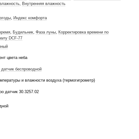
влажность
,
Внутренняя влажность
погоды
,
Индекс комфорта
время
,
Будильник
,
Фаза луны
,
Корректировка времени по
налу DCF-77
мный
ент цвета неба
 датчик беспроводной
мпературы и влажности воздуха (термогигрометр)
ро датчик 30.3257.02
дной