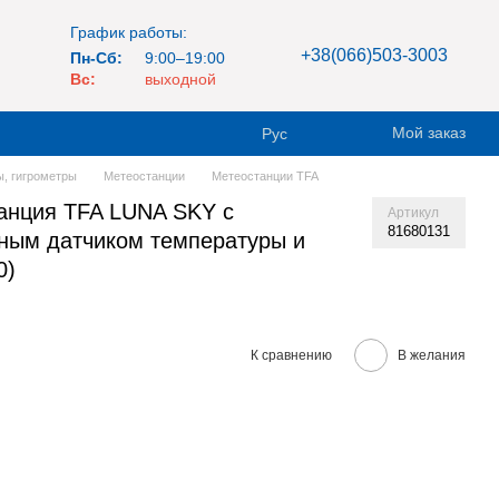
График работы:
+38(066)503-3003
Пн-Сб:
9:00–19:00
Вс:
выходной
Мой заказ
Рус
, гигрометры
Метеостанции
Метеостанции TFA
анция TFA LUNA SKY с
Артикул
81680131
ным датчиком температуры и
0)
К сравнению
В желания