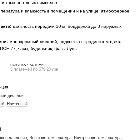
онятных погодных символов.
пература и влажность в помещении и на улице, атмосферное
.
екте:
дальность передачи 30 м; поддержка до 3 наружных
ени:
монохромный дисплей; подсветка с градиентом цвета
DCF-77; часы, будильник, фазы Луны.
ПОКУПКА ЧАСТЯМИ
5 платежей по 579.20 грн
нция
ный дисплей
ый
,
Настенный
й
ное давление
,
Внешняя температура
,
Внутренняя температура
,