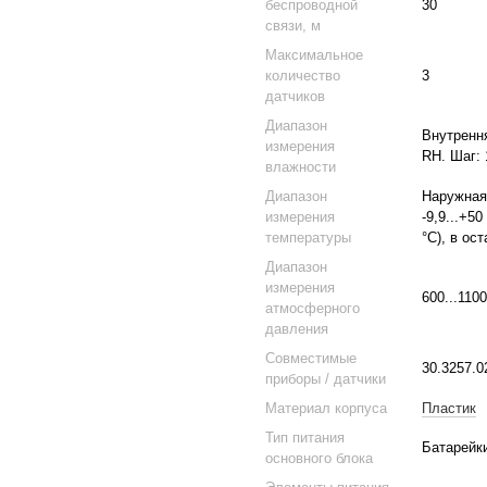
беспроводной
30
связи, м
Максимальное
количество
3
датчиков
Диапазон
Внутрення
измерения
RH. Шаг: 
влажности
Диапазон
Наружная 
измерения
-9,9...+50
температуры
°C), в ос
Диапазон
измерения
600...110
атмосферного
давления
Совместимые
30.3257.0
приборы / датчики
Материал корпуса
Пластик
Тип питания
Батарейк
основного блока