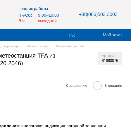
График работы:
+38(066)503-3003
Пн-Сб:
9:00–19:00
Вс:
выходной
Мой заказ
Рус
, гигрометры
Метеостанции
Метеостанции TFA
метеостанция TFA из
Артикул
81680076
20.2046)
К сравнению
В желания
давления:
аналоговая индикация погодной тенденции.