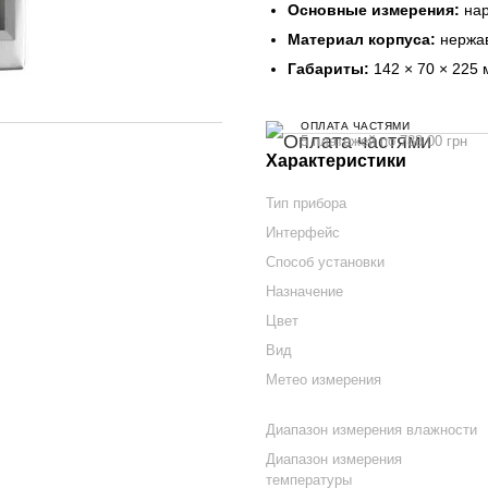
Основные измерения:
нар
Материал корпуса:
нержав
Габариты:
142 × 70 × 225 
ОПЛАТА ЧАСТЯМИ
5 платежей по 788.00 грн
Характеристики
Тип прибора
Интерфейс
Способ установки
Назначение
Цвет
Вид
Метео измерения
Диапазон измерения влажности
Диапазон измерения
температуры