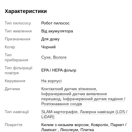
Характеристики
Тип пилососу
Робот пилосос
Тип живлення
Від акумулятора
Призначення
Для дому
Колір
Чорний
Тип
Сухе
,
Вологе
прибирання
Тип фільтрації
EPA / HEPA фільтр
повітря
Керування
На корпусі
Датчики
Контактний датчик зіткнення
,
Інфрачервоний датчик виявлення
перешкод
,
Інфрачервоний датчик падіння /
Розпізнавання сходів
Тип навігації
SLAM-картографія
,
Лазерна навігація (LDS /
LiDAR)
Покриття
Килим з низьким ворсом, Ковролін, Паркет /
Ламінат , Лінолеум, Плитка