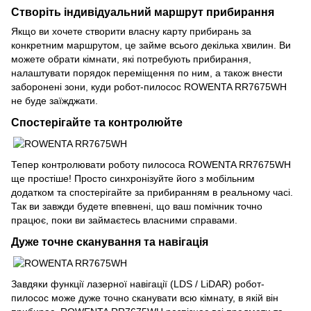
Створіть індивідуальний маршрут прибирання
Якщо ви хочете створити власну карту прибирань за
конкретним маршрутом, це займе всього декілька хвилин. Ви
можете обрати кімнати, які потребують прибирання,
налаштувати порядок переміщення по ним, а також внести
заборонені зони, куди робот-пилосос ROWENTA RR7675WH
не буде заїжджати.
Спостерігайте та контролюйте
Тепер контролювати роботу пилососа ROWENTA RR7675WH
ще простіше! Просто синхронізуйте його з мобільним
додатком та спостерігайте за прибиранням в реальному часі.
Так ви завжди будете впевнені, що ваш помічник точно
працює, поки ви займаєтесь власними справами.
Дуже точне сканування та навігація
Завдяки функції лазерної навігації (LDS / LiDAR) робот-
пилосос може дуже точно сканувати всю кімнату, в якій він