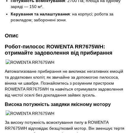
Потужність всмоктування
: 2700 Па; площа на одному
заряді — 150 м².
Керування та налаштування
: на корпусі; робота за
розкладом; заборонені зони.
Опис
Робот-пилосос ROWENTA RR7675WH:
отримайте задоволення від прибирання
Автоматизоване прибирання не викликає негативних емоцій
та додаткових клопіт, як звичайне за допомогою пилососа,
віника чи швабри. Познайомтесь з розумним пристроєм
ROWENTA RR7675WH та навчіться отримувати задоволення
від чистої оселі без докладання зайвих зусиль.
Висока потужність завдяки якісному мотору
За високу потужність всмоктування пилу в ROWENTA
RR7675WH відповідає безщітковий мотор. Він зменшує тертя