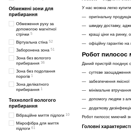
У нас можна легко купити
Обмежені зони для
прибирання
оригінальну продукцію
Обмеження руху за
швидку доставку, адж
допомогою магнітної
5
стрічки
кращі ціни на ринку,
52
Віртуальна стіна
офіційну гарантію на
51
Заборонена зона
Робот пилосос 
Зона без вологого
36
прибирання
Даний пристрій поєднує о
Зона без подолання
суттєве заощадження ч
1
порогів
забезпечення якісної 
Зона делікатного
1
прибирання
мінімальне втручання
допомогу людям з але
Технології вологого
прибирання
додаткову дезінфекцію
10
Вібраційне миття підлоги
Робот пилосос миючий зн
Мікрофібра для миття
Головні характеристи
61
підлоги