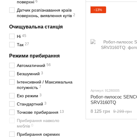
6
поверхні
Датчик розпізнавання країв
−13%
2
поверхонь, виявлення кутів
Очищувальна станція
45
Ні
27
Так
Режими прибирання
56
Автоматичний
3
Безшумний
Інтенсивний / Максимальна
7
потужність
Артикул: 91280005
3
Еко режим
Робот-пилосос SEN
SRV3160TQ
3
Стандартний
8 125 грн
9 299 грн
13
Точкове прибирання
Прибирання навколо
0
меблів
Прибирання окремих