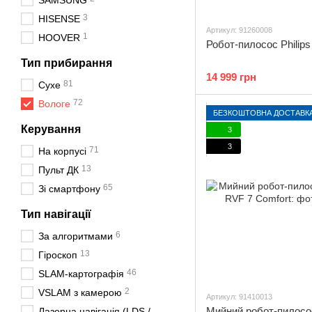
SAMSUNG
3
HISENSE
Артикул: 91260008
1
HOOVER
Робот-пилосос Philip
Тип прибирання
14 999 грн
81
Сухе
72
Вологе
БЕЗКОШТОВНА ДОСТАВК
Керування
3
3
71
На корпусі
13
Пульт ДК
65
Зі смартфону
Тип навігації
6
За алгоритмами
13
Гіроскоп
46
SLAM-картографія
2
VSLAM з камерою
Артикул: 91410013
Мийний робот-пилосо
Лазерна навігація (LDS /