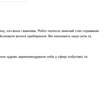
утину, хоч вона і важлива. Робот пилосос миючий стає справжнім
дійснювати вологе прибирання. Він економить наші сили та
 вони чудово зарекомендували себе у сфері побутової та