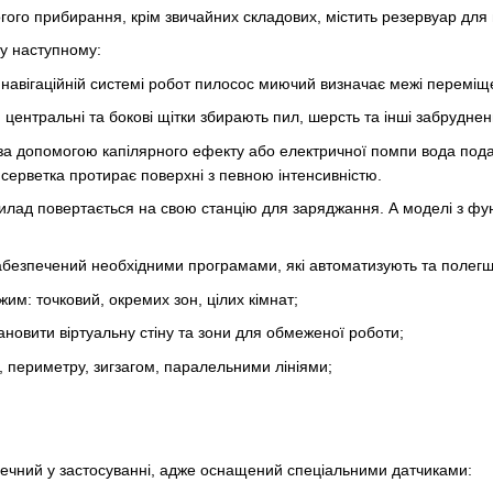
гого прибирання, крім звичайних складових, містить резервуар для 
у наступному:
 навігаційній системі робот пилосос миючий визначає межі перемі
 центральні та бокові щітки збирають пил, шерсть та інші забруднен
за допомогою капілярного ефекту або електричної помпи вода подає
серветка протирає поверхні з певною інтенсивністю.
илад повертається на свою станцію для заряджання. А моделі з фу
безпечений необхідними програмами, які автоматизують та полегш
им: точковий, окремих зон, цілих кімнат;
ановити віртуальну стіну та зони для обмеженої роботи;
і, периметру, зигзагом, паралельними лініями;
ечний у застосуванні, адже оснащений спеціальними датчиками: