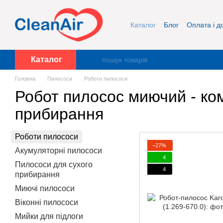
Перейти до основного контенту
Каталог
Блог
Оплата і д
Про нас
Контакти
Каталог
Головна
Пилососи
Роботи пилососи
Робот пилосос миючий - ко
прибирання
Роботи пилососи
−27%
Акумуляторні пилососи
4
Пилососи для сухого
4
прибирання
Миючі пилососи
Віконні пилососи
Мийки для підлоги