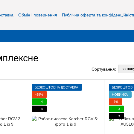
оставка
Обмін і повернення
Публічна оферта та конфіденційніст
мплексне
за поп
Сортування:
БЕЗКОШТОВНА ДОСТАВКА
БЕЗКОШТОВН
−39%
НОВИНКА
4
−1%
4
3
3