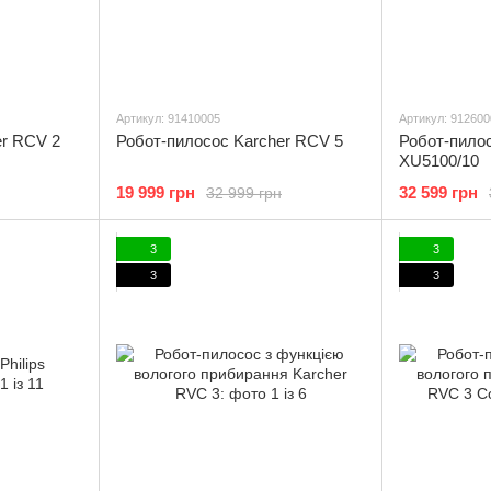
Артикул: 91410005
Артикул: 912600
er RCV 2
Робот-пилосос Karcher RCV 5
Робот-пилос
XU5100/10
19 999 грн
32 599 грн
32 999 грн
3
3
3
3