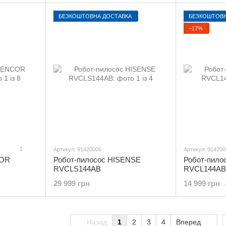
БЕЗКОШТОВНА ДОСТАВКА
БЕЗКОШТОВН
−17%
1
Артикул: 91420006
Артикул: 914200
COR
Робот-пилосос HISENSE
Робот-пило
RVCLS144AB
RVCL144AB
29 999 грн
14 999 грн
Назад
1
2
3
4
Вперед