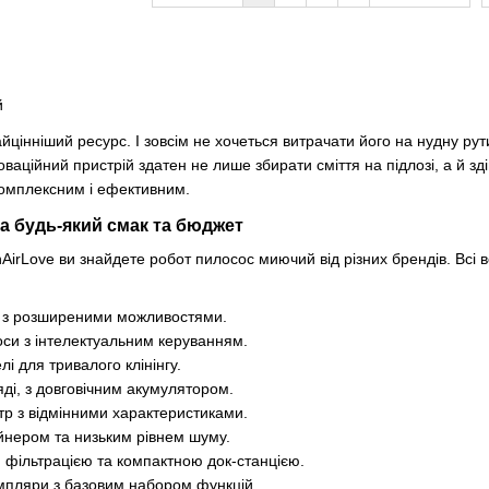
найцінніший ресурс. І зовсім не хочеться витрачати його на нудну р
оваційний пристрій здатен не лише збирати сміття на підлозі, а й з
омплексним і ефективним.
а будь-який смак та бюджет
nAirLove ви знайдете робот пилосос миючий від різних брендів. Всі
и з розширеними можливостями.
оси з інтелектуальним керуванням.
і для тривалого клінінгу.
ляді, з довговічним акумулятором.
тр з відмінними характеристиками.
ейнером та низьким рівнем шуму.
 фільтрацією та компактною док-станцією.
мпляри з базовим набором функцій.