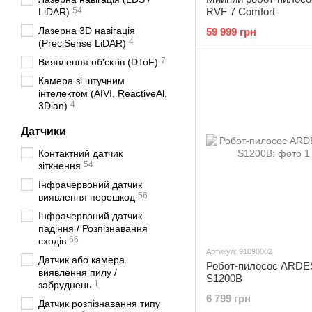
54
RVF 7 Comfort
LiDAR)
Лазерна 3D навігація
59 999 грн
4
(PreciSense LiDAR)
7
Виявлення об'єктів (DToF)
Камера зі штучним
інтелектом (AIVI, ReactiveAl,
4
3Dian)
Датчики
Контактний датчик
54
зіткнення
Інфрачервоний датчик
56
виявлення перешкод
Інфрачервоний датчик
падіння / Розпізнавання
66
сходів
Артикул: 91090002
Датчик або камера
Робот-пилосос ARD
виявлення пилу /
S1200B
1
забруднень
6 799 грн
Датчик розпізнавання типу