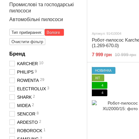
Промислові та господарські
пилососи
Автомобільні пилососи
Тип прибирання:
Вологе
Артикул: 91410004
Робот-пилосос Karch
Очистити фільтр
(1.269-670.0)
Бренд
7 999 грн
10 999 грн
10
KARCHER
НОВИНКА
9
PHILIPS
ХІТ
29
ROWENTA
4
3
ELECTROLUX
4
2
SHARK
2
MIDEA
8
SENCOR
2
ARDESTO
1
ROBOROCK
2