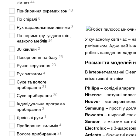
44
кімнат
48
Прибирання окремих зон
6
По спіралі
3
Рух паралельними лініями
По периметру: уздовж стін,
У сучасному світі час – 
14
навколо меблів
рятівником. Адже цей інн
2
30 хвилин
робить наведення ладу к
25
Повернення на базу
Розмаїття моделей н
23
Ручне керування
В інтернет-магазині Clea
4
Рух зигзагом
кліматичної техніки.
Сухе та вологе
31
прибирання
Philips
– солідні апарат
Hisense
– потужні пилос
30
Сухе прибирання
Hoover
– маневрові модел
Індивідуальна програма
Samsung
– прості у дог
3
прибирання
Rowenta
– широкий спек
1
Довільні рухи
Sencor
– з містким конт
4
Прибирання килимів
Electrolux
– з 3-шаровою
21
Вологе прибирання
Ardesto
– бюджетні екзе