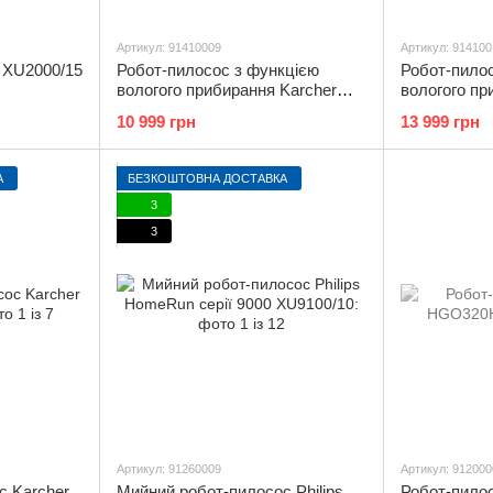
Артикул: 91410009
Артикул: 914100
s XU2000/15
Робот-пилосос з функцією
Робот-пило
вологого прибирання Karcher
вологого пр
RVC 3
RVC 3 Comf
10 999 грн
13 999 грн
А
БЕЗКОШТОВНА ДОСТАВКА
3
3
Артикул: 91260009
Артикул: 912000
с Karcher
Мийний робот-пилосос Philips
Робот-пил