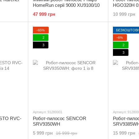
HomeRun серії 9000 XU9100/10
HGO320H 0
47 999 грн
10 999 грн
−65%
БЕЗКОШТОВН
2
−6%
3
2
3
Артикул: 91280001
Артикул: 912800
ESTO RVC-
Робот-пилосос SENCOR
Робот-пил
SRV9350WH
SRV9385W
5 999 грн
15 999 грн
16 999 грн