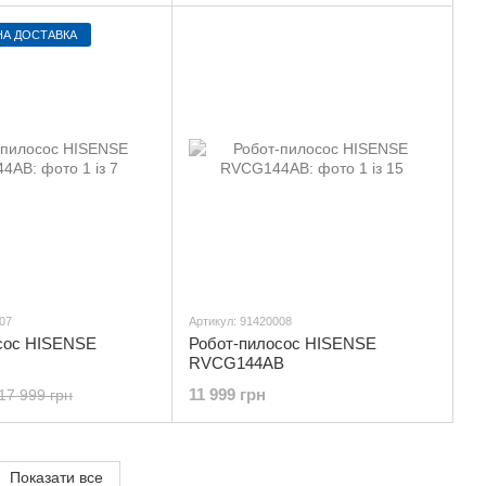
А ДОСТАВКА
07
Артикул: 91420008
сос HISENSE
Робот-пилосос HISENSE
RVCG144AB
11 999 грн
17 999 грн
Показати все