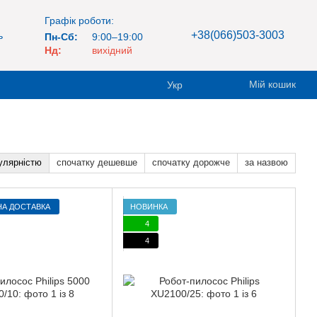
Графік роботи:
+38(066)503-3003
ь
Пн-Сб:
9:00–19:00
Нд:
вихідний
Мій кошик
Укр
улярністю
спочатку дешевше
спочатку дорожче
за назвою
А ДОСТАВКА
НОВИНКА
4
4