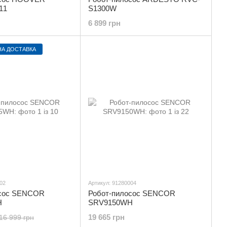
11
S1300W
6 899 грн
А ДОСТАВКА
02
Артикул: 91280004
осос SENCOR
Робот-пилосос SENCOR
H
SRV9150WH
19 665 грн
16 999 грн