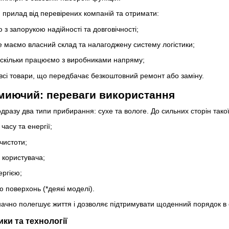
 прилад від перевірених компаній та отримати:
 з запорукою надійності та довговічності;
е маємо власний склад та налагоджену систему логістики;
 оскільки працюємо з виробниками напряму;
 всі товари, що передбачає безкоштовний ремонт або заміну.
миючий: переваги використання
дразу два типи прибирання: сухе та вологе. До сильних сторін такої 
асу та енергії;
чистоти;
 користувача;
ргією;
 поверхонь (*деякі моделі).
ачно полегшує життя і дозволяє підтримувати щоденний порядок в 
ки та технології