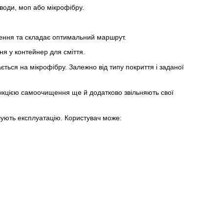
води, моп або мікрофібру.
щення та складає оптимальний маршрут.
ня у контейнер для сміття.
ться на мікрофібру. Залежно від типу покриття і заданої
нкцією самоочищення ще й додатково звільняють свої
ують експлуатацію. Користувач може: