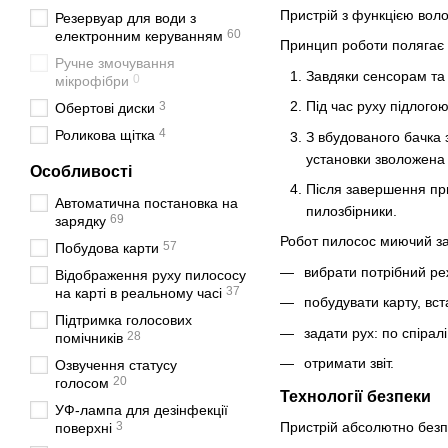
Пристрій з функцією воло
Резервуар для води з
60
електронним керуванням
Принцип роботи полягає 
Ручне змочування
Завдяки сенсорам та
0
мікрофібри
Під час руху підлогою
3
Обертові диски
4
Роликова щітка
З вбудованого бачка 
установки зволожена 
Особливості
Після завершення пр
Автоматична постановка на
пилозбірники.
69
зарядку
Робот пилосос миючий за
57
Побудова карти
вибрати потрібний реж
Відображення руху пилососу
37
на карті в реальному часі
побудувати карту, вст
Підтримка голосових
задати рух: по спірал
28
помічників
отримати звіт.
Озвучення статусу
20
голосом
Технології безпеки
УФ-лампа для дезінфекції
Пристрій абсолютно безп
3
поверхні