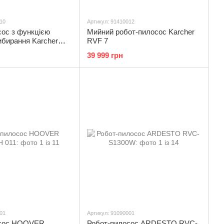
10
Артикул: 91410012
сос з функцією
Мийний робот-пилосос Karcher
ибирання Karcher
RVF 7
ort
39 999 грн
01
Артикул: 91090001
осос HOOVER
Робот-пилосос ARDESTO RVC-