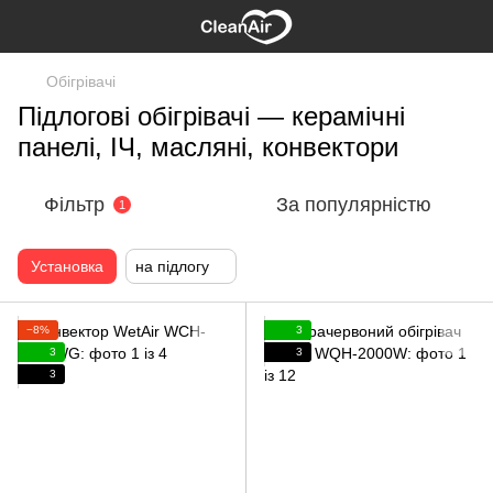
Обігрівачі
Підлогові обігрівачі — керамічні
панелі, ІЧ, масляні, конвектори
Фільтр
За популярністю
1
Установка
на підлогу
−8%
3
3
3
3