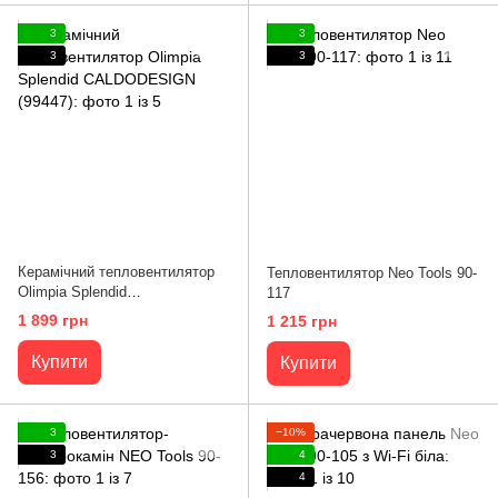
3
3
3
3
Керамічний тепловентилятор
Тепловентилятор Neo Tools 90-
Olimpia Splendid
117
CALDODESIGN (99447)
1 899 грн
1 215 грн
Купити
Купити
3
−10%
3
4
4