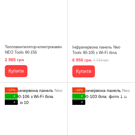
Тепловентилятор-електрокамін
Інфрачервона панель Neo
NEO Tools 90-156
Tools 90-105 з Wi-Fi біла
2 985 грн
6 950 грн
7 710 грн
Купити
Купити
−17%
−16%
4
4
4
4