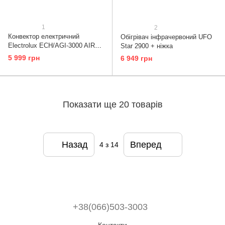
1
2
Конвектор електричний
Обігрівач інфрачервоний UFO
Electrolux ECH/AGI-3000 AIR
Star 2900 + ніжка
GATE Digital
5 999 грн
6 949 грн
Показати ще 20 товарів
Назад
Вперед
4
з 14
+38(066)503-3003