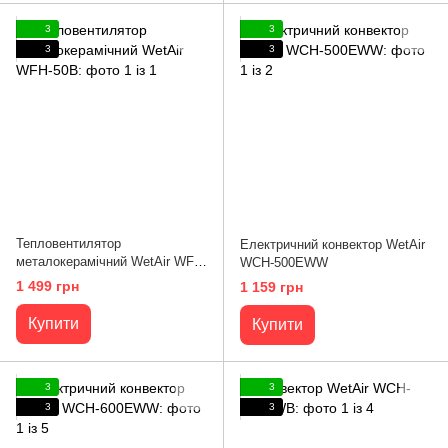
3
3
3
3
Тепловентилятор
Електричний конвектор WetAir
металокерамічний WetAir WFH-
WСH-500EWW
50B
1 499 грн
1 159 грн
Купити
Купити
3
3
3
3