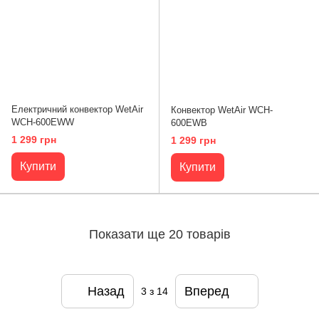
Електричний конвектор WetAir
Конвектор WetAir WСH-
WСH-600EWW
600EWB
1 299 грн
1 299 грн
Купити
Купити
Показати ще 20 товарів
Назад
Вперед
3
з 14