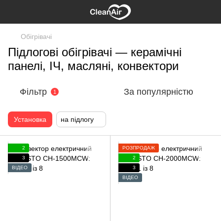
Обігрівачі
Підлогові обігрівачі — керамічні
панелі, ІЧ, масляні, конвектори
Фільтр
За популярністю
1
Установка
на підлогу
2
РОЗПРОДАЖ
3
2
ВІДЕО
3
ВІДЕО