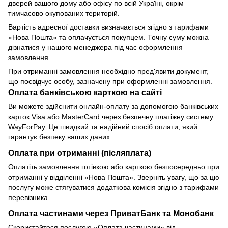
дверей вашого дому або офісу по всій Україні, окрім
тимчасово окупованих територій.
Вартість адресної доставки визначається згідно з тарифами
«Нова Пошта» та оплачується покупцем. Точну суму можна
дізнатися у нашого менеджера під час оформлення
замовлення.
При отриманні замовлення необхідно пред'явити документ,
що посвідчує особу, зазначену при оформленні замовлення.
Оплата банківською карткою на сайті
Ви можете здійснити онлайн-оплату за допомогою банківських
карток Visa або MasterCard через безпечну платіжну систему
WayForPay. Це швидкий та надійний спосіб оплати, який
гарантує безпеку ваших даних.
Оплата при отриманні (післяплата)
Оплатіть замовлення готівкою або карткою безпосередньо при
отриманні у відділенні «Нова Пошта». Зверніть увагу, що за цю
послугу може стягуватися додаткова комісія згідно з тарифами
перевізника.
Оплата частинами через ПриватБанк та Монобанк
Скористайтеся послугою «Оплата частинами» від