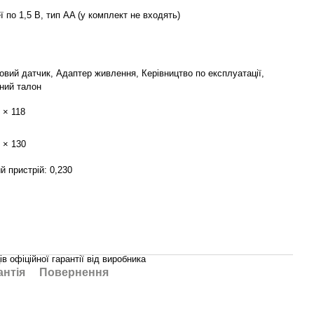
ї по 1,5 В, тип AA (у комплект не входять)
овий датчик, Адаптер живлення, Керівництво по експлуатації,
йний талон
 × 118
 × 130
й пристрій: 0,230
ів офіційної гарантії від виробника
антія
Повернення