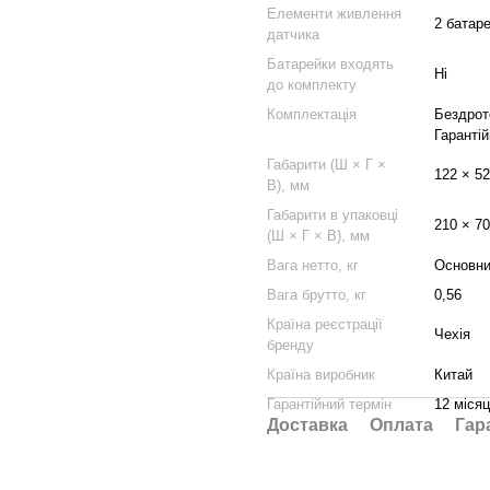
Елементи живлення
2 батаре
датчика
Батарейки входять
Ні
до комплекту
Комплектація
Бездрот
Гаранті
Габарити (Ш × Г ×
122 × 52
В), мм
Габарити в упаковці
210 × 70
(Ш × Г × В), мм
Вага нетто, кг
Основни
Вага брутто, кг
0,56
Країна реєстрації
Чехія
бренду
Країна виробник
Китай
Гарантійний термін
12 місяц
Доставка
Оплата
Гар