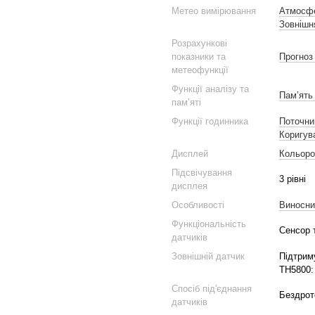
Метео вимірювання
Атмосфе
Зовнішн
Розрахункові
показники та
Прогноз
метеофункції
Функції аналізу та
Пам’ять
пам’яті
Функції годинника
Поточни
Коригув
Дисплей
Кольоро
Підсвічування
3 рівні
дисплея
Особливості
Виносни
Функціональність
Сенсор т
датчиків
Зовнішній датчик
Підтрим
TH5800:
Спосіб під'єднання
Бездрот
датчиків