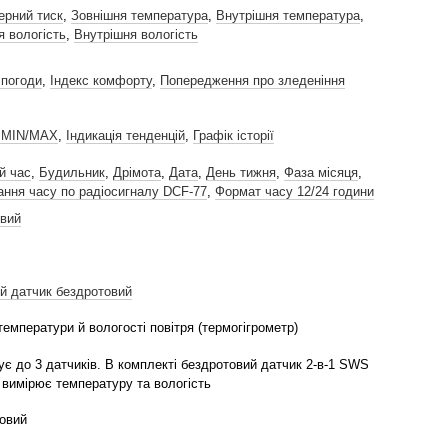
рний тиск
,
Зовнішня температура
,
Внутрішня температура
,
я вологість
,
Внутрішня вологість
 погоди
,
Індекс комфорту
,
Попередження про зледеніння
 MIN/MAX
,
Індикація тенденцій
,
Графік історії
й час
,
Будильник
,
Дрімота
,
Дата
,
День тижня
,
Фаза місяця
,
ання часу по радіосигналу DCF-77
,
Формат часу 12/24 години
вий
й датчик бездротовий
емператури й вологості повітря (термогігрометр)
ує до 3 датчиків. В комплекті бездротовий датчик 2-в-1 SWS
 вимірює температуру та вологість
овий