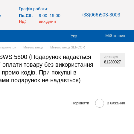
Графік роботи:
+38(066)503-3003
ь
Пн-Сб:
9:00–19:00
Нд:
вихідний
Мій кошик
Укр
 гігрометри
Метеостанції
Метеостанції SENCOR
 SWS 5800 (Подарунок надається
Артикул
81280027
 оплати товару без використання
 промо-кодів. При покупці в
нами подарунок не надається)
Порівняти
В бажання