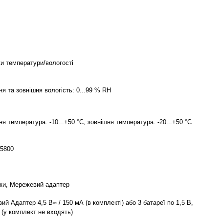
ки температури/вологості
я та зовнішня вологість: 0...99 % RH
я температура: -10...+50 °C, зовнішня температура: -20...+50 °C
5800
ки, Мережевий адаптер
й Адаптер 4,5 В⎓ / 150 мА (в комплекті) або 3 батареї по 1,5 В,
 (у комплект не входять)