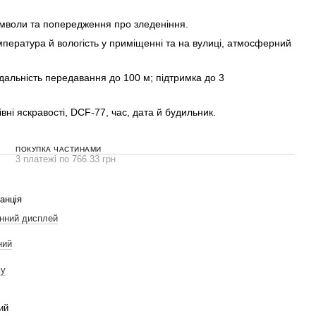
мволи та попередження про зледеніння.
пература й вологість у приміщенні та на вулиці, атмосферний
дальність передавання до 100 м; підтримка до 3
івні яскравості, DCF-77, час, дата й будильник.
ПОКУПКА ЧАСТИНАМИ
3 платежі по 766.33 грн
анція
нний дисплей
ний
му
ий