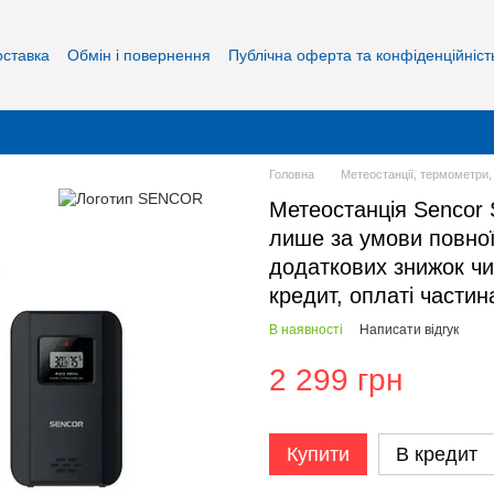
оставка
Обмін і повернення
Публічна оферта та конфіденційніст
Головна
Метеостанції, термометри,
Метеостанція Sencor
лише за умови повної
додаткових знижок чи
кредит, оплаті части
В наявності
Написати відгук
2 299 грн
Купити
В кредит