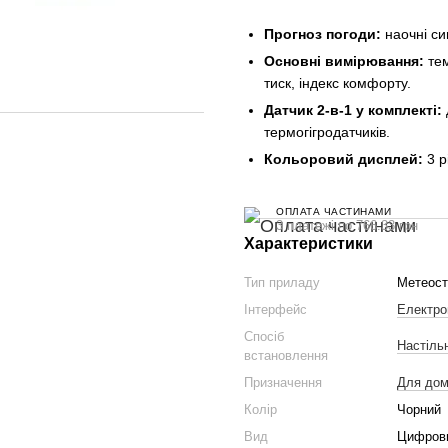
Прогноз погоди:
наочні си
Основні вимірювання:
тем
тиск, індекс комфорту.
Датчик 2-в-1 у комплекті:
термогігродатчиків.
Кольоровий дисплей:
3 р
ОПЛАТА ЧАСТИНАМИ
3 платежі по 766.33 грн
Характеристики
Тип приладу
Метеост
Інтерфейс
Електро
Спосіб
Настіль
встановлення
Призначення
Для до
Колір
Чорний
Вид
Цифров