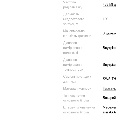
Частота
433 МГц
радіозв’язку
Дальність
бездротового
100
зв’язку, м
Максимальна
3 датчи
кількість датчиків
Діапазон
вимірювання
Внутрішн
вологості
Діапазон
вимірювання
Внутрішн
температури
Сумісні прилади /
SWS TH
датчики
Матеріал корпусу
Пластик
Тип живлення
Батарей
основного блока
Елементи живлення
Мережеви
основного блока
тип AAA