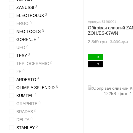
3
ZANUSSI
3
ELECTROLUX
Артикул: 51490001
0
ERGO
Обігрівач оливний Z
3
NEO TOOLS
ZOH/ES-07WN
2
GORENJE
2 349 грн
3 099 грн
0
UFO
3
TESY
3
0
TEPLOCERAMIC
3
0
2E
5
ARDESTO
6
OLIMPIA SPLENDID
2
KUMTEL
0
GRAPHITE
0
BRADAS
0
DELFA
2
STANLEY