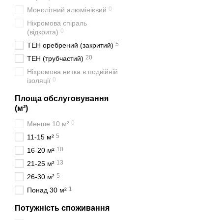
0
Монолітний алюмінієвий
Ніхромова спіраль
0
(відкрита)
5
ТЕН оребрений (закритий)
20
ТЕН (трубчастий)
Ніхромова нитка в подвійній
0
ізоляції
Площа обслуговування
(м²)
0
Менше 10 м²
5
11-15 м²
10
16-20 м²
13
21-25 м²
5
26-30 м²
1
Понад 30 м²
Потужність споживання