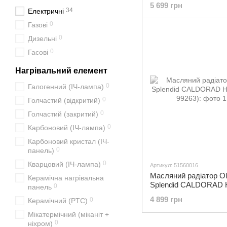
5 699 грн
34
Електричні
0
Газові
0
Дизельні
0
Гасові
Нагрівальний елемент
0
Галогенний (ІЧ-лампа)
0
Голчастий (відкритий)
0
Голчастий (закритий)
0
Карбоновий (ІЧ-лампа)
Карбоновий кристал (ІЧ-
0
панель)
0
Кварцовий (ІЧ-лампа)
Артикул: 51560016
Масляний радіатор Ol
Керамічна нагрівальна
Splendid CALDORAD 
0
панель
(OS-99263)
4 899 грн
0
Керамічний (PTC)
Мікатермічний (міканіт +
0
ніхром)