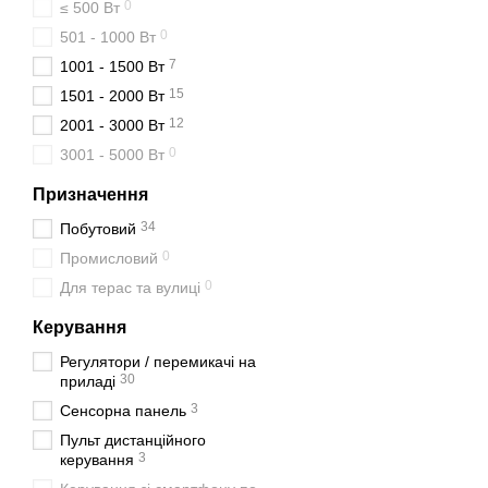
0
≤ 500 Вт
0
501 - 1000 Вт
7
1001 - 1500 Вт
15
1501 - 2000 Вт
12
2001 - 3000 Вт
0
3001 - 5000 Вт
Призначення
34
Побутовий
0
Промисловий
0
Для терас та вулиці
Керування
Регулятори / перемикачі на
30
приладі
3
Сенсорна панель
Пульт дистанційного
3
керування