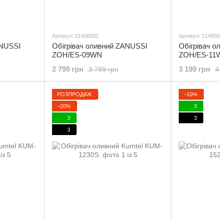
Артикул: 51490002
Артикул: 514900
ANUSSI
Обігрівач оливний ZANUSSI
Обігрівач 
ZOH/ES-09WN
ZOH/ES-11
2 799 грн
3 199 грн
3 799 грн
4
РОЗПРОДАЖ
−10%
−20%
3
3
3
3