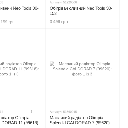
05
Артикул: 51220006
ливний Neo Tools 90-
Обігрівач оливний Neo Tools 90-
153
3 499 грн
 159 грн
1
14
Артикул: 51560015
діатор Olimpia
Масляний радіатор Olimpia
ALDORAD 11 (99618)
Splendid CALDORAD 7 (99620)