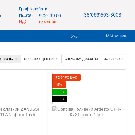
Графік роботи:
+38(066)503-3003
ь
Пн-Сб:
9:00–19:00
Нд:
вихідний
Мій кошик
Укр
улярністю
спочатку дешевше
спочатку дорожче
за назвою
РОЗПРОДАЖ
−5%
3
3