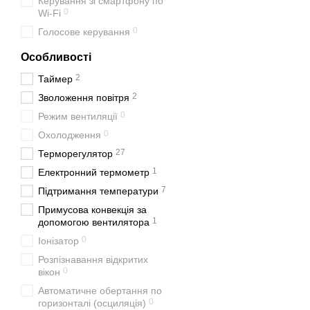
Керування зі смартфону по
0
Wi-Fi
0
Голосове керування
Особливості
2
Таймер
2
Зволоження повітря
0
Режим вентиляції
0
Охолодження
27
Терморегулятор
1
Електронний термометр
7
Підтримання температури
Примусова конвекція за
1
допомогою вентилятора
0
Іонізатор
Розпізнавання відкритих
0
вікон
Автоматичне обертання по
0
горизонталі (осциляція)