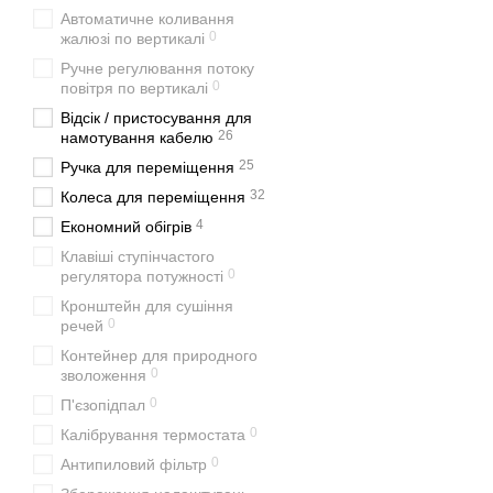
Автоматичне коливання
0
жалюзі по вертикалі
Ручне регулювання потоку
0
повітря по вертикалі
Відсік / пристосування для
26
намотування кабелю
25
Ручка для переміщення
32
Колеса для переміщення
4
Економний обігрів
Клавіші ступінчастого
0
регулятора потужності
Кронштейн для сушіння
0
речей
Контейнер для природного
0
зволоження
0
П'єзопідпал
0
Калібрування термостата
0
Антипиловий фільтр