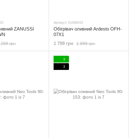
03
Артикул: 51090033
оливний ZANUSSI
Обігрівач оливний Ardesto OFH-
WN
07X1
1 799 грн
 299 грн
1 899 грн
3
3