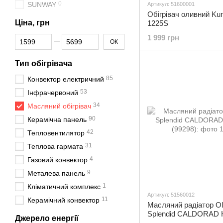
0
SUNWAY
Артикул: 51600001
Обігрівач оливний Ku
Ціна, грн
1225S
1 999 грн
Від Ціна, грн
До Ціна, грн
ОК
Тип обігрівача
85
Конвектор електричний
53
Інфрачервоний
34
Масляний обігрівач
90
Керамічна панель
42
Тепловентилятор
31
Теплова гармата
4
Газовий конвектор
9
Металева панель
1
Кліматичний комплекс
Артикул: 51560012
11
Керамічний конвектор
Масляний радіатор Ol
Splendid CALDORAD 
Джерело енергії
(99298)