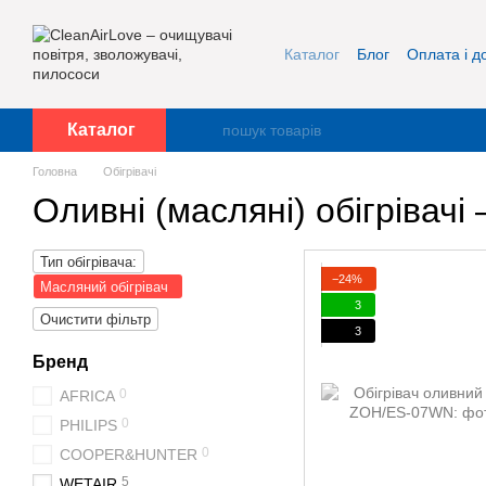
Перейти до основного контенту
Каталог
Блог
Оплата і д
Про нас
Контакти
Каталог
Головна
Обігрівачі
Оливні (масляні) обігрівачі 
Тип обігрівача:
−24%
Масляний обігрівач
3
Очистити фільтр
3
Бренд
0
AFRICA
0
PHILIPS
0
COOPER&HUNTER
5
WETAIR