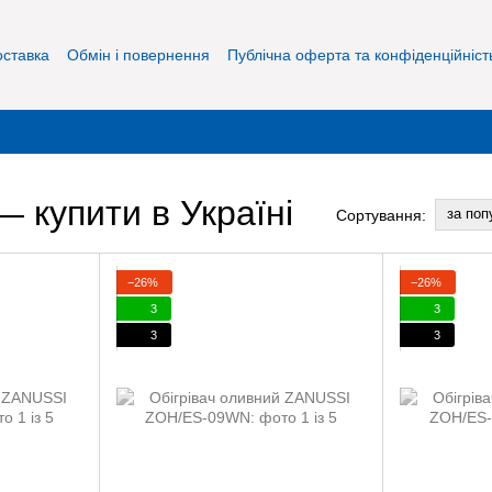
оставка
Обмін і повернення
Публічна оферта та конфіденційніст
— купити в Україні
за поп
Сортування:
−26%
−26%
3
3
3
3