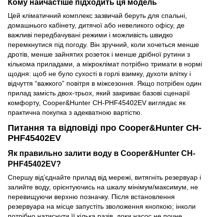
Кому найчастіше підходить ця модель
Цей кліматичний комплекс зазвичай беруть для спальні,
домашнього кабінету, дитячої або невеликого офісу, де
важливі передбачувані режими і можливість швидко
перемкнутися під погоду. Він зручний, коли хочеться менше
дротів, менше зайнятих розеток і менше дрібної рутини з
кількома приладами, а мікроклімат потрібно тримати в нормі
щодня: щоб не було сухості в горлі взимку, духоти влітку і
відчуття “важкого” повітря в міжсезоння. Якщо потрібен один
прилад замість двох-трьох, який закриває базові сценарії
комфорту, Cooper&Hunter CH-PHF45402EV виглядає як
практична покупка з адекватною вартістю.
Питання та відповіді про Cooper&Hunter CH-
PHF45402EV
Як правильно залити воду в Cooper&Hunter CH-
PHF45402EV?
Спершу від’єднайте прилад від мережі, витягніть резервуар і
залийте воду, орієнтуючись на шкалу мінімум/максимум, не
перевищуючи верхню позначку. Після встановлення
резервуара на місце запустіть зволоження кнопкою; інколи
потрібно натиснути її кілька разів, доки насос не почне