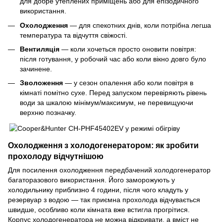
для добре утеплених приміщень або для епізодичного
використання.
Охолодження
— для спекотних днів, коли потрібна легша
температура та відчуття свіжості.
Вентиляція
— коли хочеться просто оновити повітря:
після готування, у робочий час або коли вікно довго було
зачинене.
Зволоження
— у сезон опалення або коли повітря в
кімнаті помітно сухе. Перед запуском перевіряють рівень
води за шкалою мінімум/максимум, не перевищуючи
верхню позначку.
Охолодження з холодогенератором: як зробити
прохолоду відчутнішою
Для посилення охолодження передбачений холодогенератор
багаторазового використання. Його заморожують у
холодильнику приблизно 4 години, після чого кладуть у
резервуар з водою — так приємна прохолода відчувається
швидше, особливо коли кімната вже встигла прогрітися.
Корпус холодогенератора не можна відкривати, а вміст не