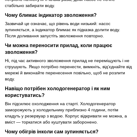
стабільно забирати воду.
Чому блимає індикатор зволоження?
Зазвичай це означає, що рівень води низький: насос
зупиняється, а індикатор блимає як підказка долити воду.
Після доливання запустіть зволоження повторно.
Чи можна переносити прилад, коли працює
зволоження?
Ні, під час активного зволоження прилад не переміщують і не
струшують. Якщо потрібно перенести, вимкніть, від’єднайте від
мережі й виконайте перенесення повільно, щоб не розлити
воду.
Навіщо потрібен холодогенератор і як ним
користуватись?
Він підсилює охолодження на старті. Холодогенератор
заморожують у холодильнику приблизно 4 години, потім
кладуть у резервуар з водою. Корпус відкривати не можна, а
вміст — торкатися або куштувати заборонено.
Чому обігрів інколи сам зупиняється?