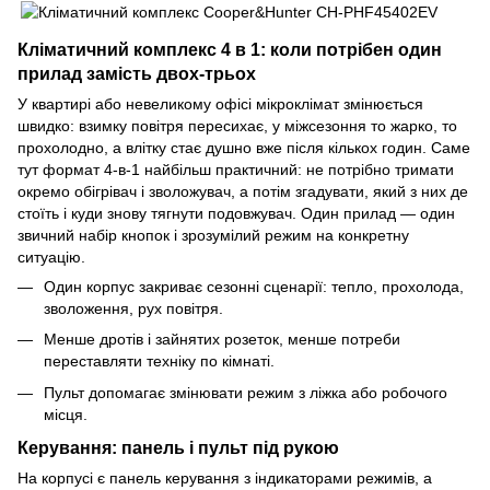
Кліматичний комплекс 4 в 1: коли потрібен один
прилад замість двох-трьох
У квартирі або невеликому офісі мікроклімат змінюється
швидко: взимку повітря пересихає, у міжсезоння то жарко, то
прохолодно, а влітку стає душно вже після кількох годин. Саме
тут формат 4-в-1 найбільш практичний: не потрібно тримати
окремо обігрівач і зволожувач, а потім згадувати, який з них де
стоїть і куди знову тягнути подовжувач. Один прилад — один
звичний набір кнопок і зрозумілий режим на конкретну
ситуацію.
Один корпус закриває сезонні сценарії: тепло, прохолода,
зволоження, рух повітря.
Менше дротів і зайнятих розеток, менше потреби
переставляти техніку по кімнаті.
Пульт допомагає змінювати режим з ліжка або робочого
місця.
Керування: панель і пульт під рукою
На корпусі є панель керування з індикаторами режимів, а