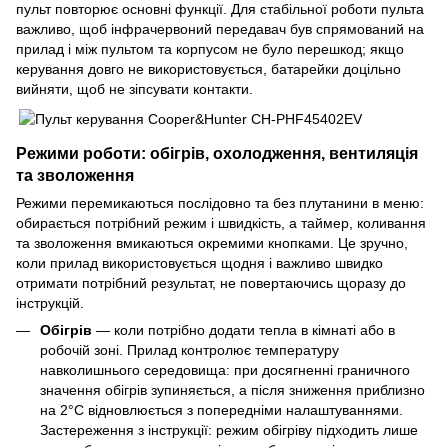
пульт повторює основні функції. Для стабільної роботи пульта
важливо, щоб інфрачервоний передавач був спрямований на
прилад і між пультом та корпусом не було перешкод; якщо
керування довго не використовується, батарейки доцільно
вийняти, щоб не зіпсувати контакти.
Режими роботи: обігрів, охолодження, вентиляція
та зволоження
Режими перемикаються послідовно та без плутанини в меню:
обирається потрібний режим і швидкість, а таймер, коливання
та зволоження вмикаються окремими кнопками. Це зручно,
коли прилад використовується щодня і важливо швидко
отримати потрібний результат, не повертаючись щоразу до
інструкцій.
Обігрів
— коли потрібно додати тепла в кімнаті або в
робочій зоні. Прилад контролює температуру
навколишнього середовища: при досягненні граничного
значення обігрів зупиняється, а після зниження приблизно
на 2°C відновлюється з попередніми налаштуваннями.
Застереження з інструкції: режим обігріву підходить лише