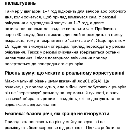
налаштувань
Таймер у діапазоні 1–7 год підходить для вечора або робочого
дня, коли хочеться, щоб прилад вимкнувся сам. У режимі
очікування є відкладений запуск на 1–7 год, а довге
натискання допомагає швидше виставити час. Приблизно
через 40 секунд без натискань дисплей переходить на нижчу
яскравість, тому в темряві він не “світить в очі”. Якщо протягом
15 годин не виконувати операцій, прилад переходить у режим
очікування. Також у режимі очікування зберігаються останні
налаштування, і після повторного ввімкнення прилад
повертається до попереднього сценарію.
Рівень шуму: що чекати в реальному користуванні
Максимальний рівень шуму вказаний як ≤61 дБ(А). Це
означає, що прилад чутно, але в більшості побутових сценаріїв
він не “перекрикує” розмову на нормальній гучності, а вночі
зазвичай обирають режим і швидкість, які не дратують та не
відволікають від засинання.
Безпека: базові речі, які краще не ігнорувати
Прилад встановлюють на рівну стійку поверхню і не
розміщують безпосередньо під розеткою. Під час роботи не