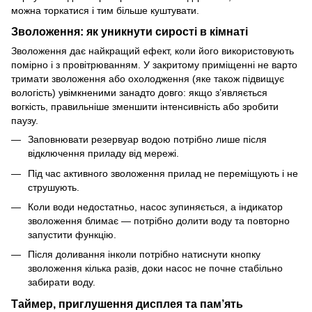
можна торкатися і тим більше куштувати.
Зволоження: як уникнути сирості в кімнаті
Зволоження дає найкращий ефект, коли його використовують
помірно і з провітрюванням. У закритому приміщенні не варто
тримати зволоження або охолодження (яке також підвищує
вологість) увімкненими занадто довго: якщо з’являється
вогкість, правильніше зменшити інтенсивність або зробити
паузу.
Заповнювати резервуар водою потрібно лише після
відключення приладу від мережі.
Під час активного зволоження прилад не переміщують і не
струшують.
Коли води недостатньо, насос зупиняється, а індикатор
зволоження блимає — потрібно долити воду та повторно
запустити функцію.
Після доливання інколи потрібно натиснути кнопку
зволоження кілька разів, доки насос не почне стабільно
забирати воду.
Таймер, приглушення дисплея та пам’ять