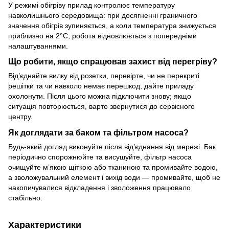
У режимі обігріву прилад контролює температуру
навколишнього середовища: при досягненні граничного
значення обігрів зупиняється, а коли температура знижується
приблизно на 2°C, робота відновлюється з попередніми
налаштуваннями.
Що робити, якщо спрацював захист від перегріву?
Від’єднайте вилку від розетки, перевірте, чи не перекриті
решітки та чи навколо немає перешкод, дайте приладу
охолонути. Після цього можна підключити знову; якщо
ситуація повторюється, варто звернутися до сервісного
центру.
Як доглядати за баком та фільтром насоса?
Будь-який догляд виконуйте після від’єднання від мережі. Бак
періодично спорожнюйте та висушуйте, фільтр насоса
очищуйте м’якою щіткою або тканиною та промивайте водою,
а зволожувальний елемент і вихід води — промивайте, щоб не
накопичувалися відкладення і зволоження працювало
стабільно.
Характеристики