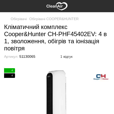
Обігрівачі
Обігрівачі COOPER&HUNTER
Кліматичний комплекс
Cooper&Hunter CH-PHF45402EV: 4 в
1, зволоження, обігрів та іонізація
повітря
Артикул:
51130065
1 відгук
4
4