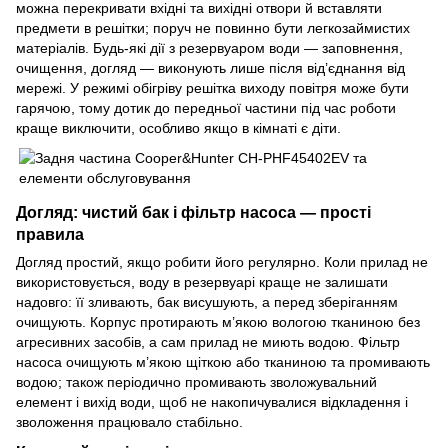
можна перекривати вхідні та вихідні отвори й вставляти
предмети в решітки; поруч не повинно бути легкозаймистих
матеріалів. Будь-які дії з резервуаром води — заповнення,
очищення, догляд — виконують лише після від’єднання від
мережі. У режимі обігріву решітка виходу повітря може бути
гарячою, тому дотик до передньої частини під час роботи
краще виключити, особливо якщо в кімнаті є діти.
Догляд: чистий бак і фільтр насоса — прості
правила
Догляд простий, якщо робити його регулярно. Коли прилад не
використовується, воду в резервуарі краще не залишати
надовго: її зливають, бак висушують, а перед зберіганням
очищують. Корпус протирають м’якою вологою тканиною без
агресивних засобів, а сам прилад не миють водою. Фільтр
насоса очищують м’якою щіткою або тканиною та промивають
водою; також періодично промивають зволожувальний
елемент і вихід води, щоб не накопичувалися відкладення і
зволоження працювало стабільно.