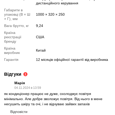
дистанційного керування
Габарити в
упаковці (В × Ш
1000 × 320 × 250
× Г), мм
Вага брутто, кг
9,24
Країна
реєстрації
США
бренду
Країна
Китай
виробник
Гарантія
12 місяців офіційної гарантії від виробника
Відгуки
1
Марія
04.11.2024 в 13:59
як кондиціонер працює не дуже, охолоджує повітря
мінімально. Але добре зволожує повітря. Від нього в мене
несушить шкіру та очі, і не відчуваю зайвих запахів
Відповісти