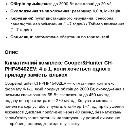
Обігрів приміщення:
до 2000 Вт для площі до 20 м².
Охолодження та зволоження:
резервуар 4,0 л, іонізація.
Керування:
пульт дистанційного керування, сенсорна
панель; таймер увімкнення (1–7 годин) / Таймер вимкнення
(1–7 годин).
Осциляція:
автоматичне обертання по горизонталі.
Опис
Кліматичний комплекс Cooper&Hunter CH-
PHF45402EV: 4 в 1, коли хочеться одного
приладу замість кількох
Cooper&Hunter CH-PHF45402EV — кліматичний комплекс
формату 4-в-1, який поєднує обігрів до 2000 Вт, охолодження з
низьким споживанням 55 Вт, зволоження до 450 мл/год і
подачу повітря з витратою 270 м³/год. Керувати можна з
панелі на корпусі або з пульта, є таймер 1–7 год, приглушення
яскравості дисплея приблизно через 40 секунд без натискань і
запам’ятовування останніх налаштувань у режимі очікування
— дрібниці, які швидко входять у звичку.