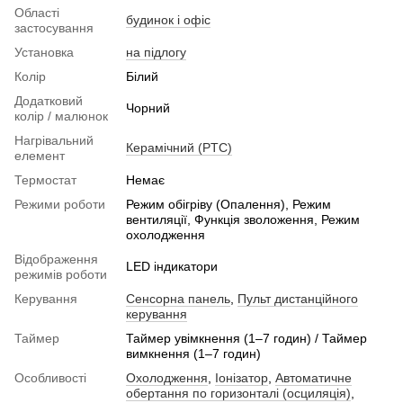
Області
будинок і офіс
застосування
Установка
на підлогу
Колір
Білий
Додатковий
Чорний
колір / малюнок
Нагрівальний
Керамічний (PTC)
елемент
Термостат
Немає
Режими роботи
Режим обігріву (Опалення), Режим
вентиляції, Функція зволоження, Режим
охолодження
Відображення
LED індикатори
режимів роботи
Керування
Сенсорна панель
,
Пульт дистанційного
керування
Таймер
Таймер увімкнення (1–7 годин) / Таймер
вимкнення (1–7 годин)
Особливості
Охолодження
,
Іонізатор
,
Автоматичне
обертання по горизонталі (осциляція)
,