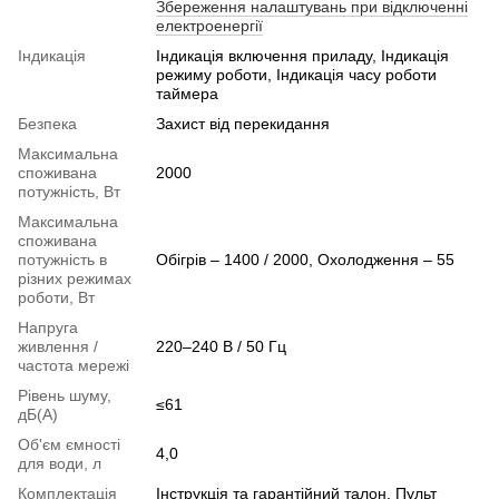
Збереження налаштувань при відключенні
електроенергії
Індикація
Індикація включення приладу, Індикація
режиму роботи, Індикація часу роботи
таймера
Безпека
Захист від перекидання
Максимальна
споживана
2000
потужність, Вт
Максимальна
споживана
потужність в
Обігрів – 1400 / 2000, Охолодження – 55
різних режимах
роботи, Вт
Напруга
живлення /
220–240 В / 50 Гц
частота мережі
Рівень шуму,
≤61
дБ(А)
Об'єм ємності
4,0
для води, л
Комплектація
Інструкція та гарантійний талон, Пульт