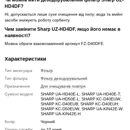
HD4DF?
Ні, допускається лише сухе очищення від пилу; вода та мийні
засоби знижують роботу сорбенту.
Чим замінити Sharp UZ-HD4DF, якщо його немає в
наявності?
Можна обрати взаємозамінний артикул FZ-D40DFE.
Характеристики
Тип аксесуара
Фільтр
Тип фільтра
Фільтр дезодорувальний
Призначення
Для очищувачів повітря
Сумісні моделі
SHARP UA-HD40E-L; SHARP UA-HD40E-T;
SHARP UA-HD50E-L; SHARP KC-D40EUW;
SHARP KC-D40EUB; SHARP KC-D40EUH;
SHARP KC-D50EUW; SHARP UA-KIN42E-W;
SHARP UA-KIN42E-H
Колір
Чорний
Термін служби
до 10 років