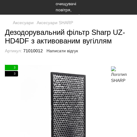
Аксесуари
Аксесуари SHARP
Дезодорувальний фільтр Sharp UZ-
HD4DF з активованим вугіллям
Артикул:
71010012
Написати відгук
3
3