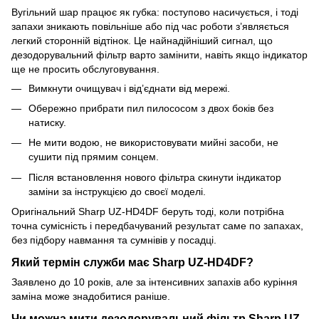
Вугільний шар працює як губка: поступово насичується, і тоді
запахи зникають повільніше або під час роботи з’являється
легкий сторонній відтінок. Це найнадійніший сигнал, що
дезодорувальний фільтр варто замінити, навіть якщо індикатор
ще не просить обслуговування.
Вимкнути очищувач і від’єднати від мережі.
Обережно прибрати пил пилососом з двох боків без
натиску.
Не мити водою, не використовувати мийні засоби, не
сушити під прямим сонцем.
Після встановлення нового фільтра скинути індикатор
заміни за інструкцією до своєї моделі.
Оригінальний Sharp UZ-HD4DF беруть тоді, коли потрібна
точна сумісність і передбачуваний результат саме по запахах,
без підбору навмання та сумнівів у посадці.
Який термін служби має Sharp UZ-HD4DF?
Заявлено до 10 років, але за інтенсивних запахів або куріння
заміна може знадобитися раніше.
Чи можна мити дезодорувальний фільтр Sharp UZ-