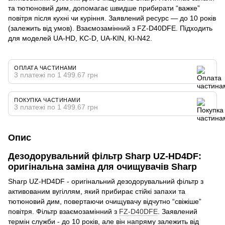
та тютюновий дим, допомагає швидше прибирати “важке”
повітря після кухні чи куріння. Заявлений ресурс — до 10 років
(залежить від умов). Взаємозамінний з FZ-D40DFE. Підходить
для моделей UA-HD, KC-D, UA-KIN, KI-N42.
ОПЛАТА ЧАСТИНАМИ
3 платежі по 1 499.67 грн
ПОКУПКА ЧАСТИНАМИ
3 платежі по 1 499.67 грн
Опис
Дезодорувальний фільтр Sharp UZ-HD4DF:
оригінальна заміна для очищувачів Sharp
Sharp UZ-HD4DF - оригінальний дезодорувальний фільтр з
активованим вугіллям, який прибирає стійкі запахи та
тютюновий дим, повертаючи очищувачу відчутно “свіжіше”
повітря. Фільтр взаємозамінний з
FZ-D40DFE
. Заявлений
термін служби - до 10 років, але він напряму залежить від