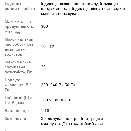
Індикація
Індикація включення приладу, Індикація
режимів роботи
продуктивності, Індикація відсутності води в
ємності зволожувача
Максимальна
продуктивність,
300
мл / год
Максимальний
час роботи без
10 - 12
дозаправки
води, год
Максимальна
споживана
25
потужність, Вт
Напруга
живлення, В /
220–240 В / 50 Гц
Гц
Габарити (Ш ×
180 × 180 × 270
Г × В), мм
Вага нетто, кг
1.16
Комплектація
Зволожувач повітря, Інструкція з
експлуатації та гарантійний лист