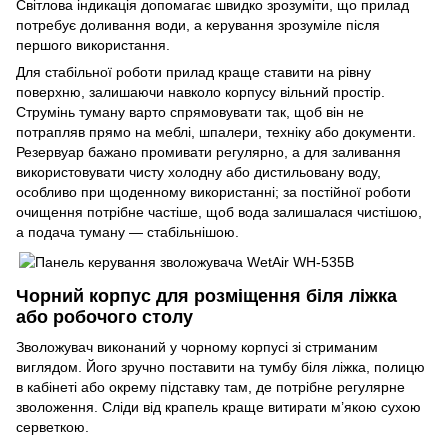
Світлова індикація допомагає швидко зрозуміти, що прилад
потребує доливання води, а керування зрозуміле після
першого використання.
Для стабільної роботи прилад краще ставити на рівну
поверхню, залишаючи навколо корпусу вільний простір.
Струмінь туману варто спрямовувати так, щоб він не
потрапляв прямо на меблі, шпалери, техніку або документи.
Резервуар бажано промивати регулярно, а для заливання
використовувати чисту холодну або дистильовану воду,
особливо при щоденному використанні; за постійної роботи
очищення потрібне частіше, щоб вода залишалася чистішою,
а подача туману — стабільнішою.
Чорний корпус для розміщення біля ліжка
або робочого столу
Зволожувач виконаний у чорному корпусі зі стриманим
виглядом. Його зручно поставити на тумбу біля ліжка, полицю
в кабінеті або окрему підставку там, де потрібне регулярне
зволоження. Сліди від крапель краще витирати м’якою сухою
серветкою.