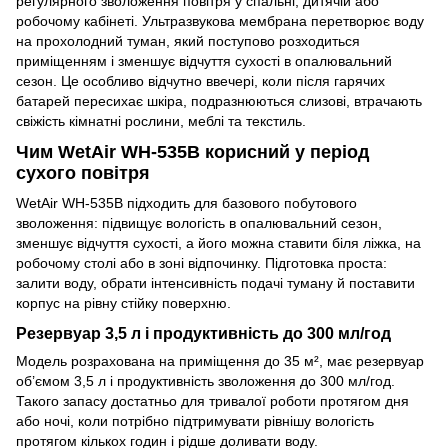
регулярного зволоження повітря у спальні, дитячій або
робочому кабінеті. Ультразвукова мембрана перетворює воду
на прохолодний туман, який поступово розходиться
приміщенням і зменшує відчуття сухості в опалювальний
сезон. Це особливо відчутно ввечері, коли після гарячих
батарей пересихає шкіра, подразнюються слизові, втрачають
свіжість кімнатні рослини, меблі та текстиль.
Чим WetAir WH-535B корисний у період
сухого повітря
WetAir WH-535B підходить для базового побутового
зволоження: підвищує вологість в опалювальний сезон,
зменшує відчуття сухості, а його можна ставити біля ліжка, на
робочому столі або в зоні відпочинку. Підготовка проста:
залити воду, обрати інтенсивність подачі туману й поставити
корпус на рівну стійку поверхню.
Резервуар 3,5 л і продуктивність до 300 мл/год
Модель розрахована на приміщення до 35 м², має резервуар
об’ємом 3,5 л і продуктивність зволоження до 300 мл/год.
Такого запасу достатньо для тривалої роботи протягом дня
або ночі, коли потрібно підтримувати рівнішу вологість
протягом кількох годин і рідше доливати воду.