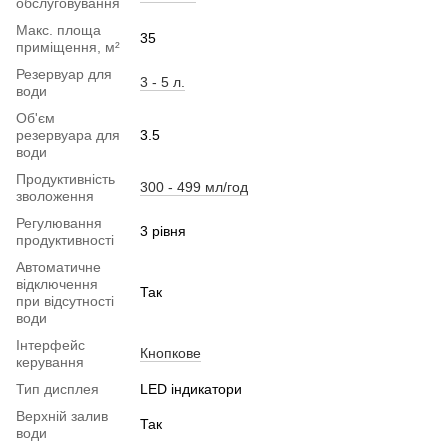
обслуговування
Макс. площа
35
приміщення, м²
Резервуар для
3 - 5 л.
води
Об'єм
резервуара для
3.5
води
Продуктивність
300 - 499 мл/год
зволоження
Регулювання
3 рівня
продуктивності
Автоматичне
відключення
Так
при відсутності
води
Інтерфейс
Кнопкове
керування
Тип дисплея
LED індикатори
Верхній залив
Так
води