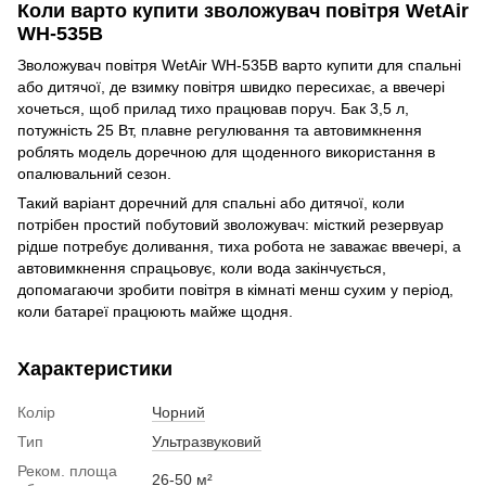
Коли варто купити зволожувач повітря WetAir
WH-535B
Зволожувач повітря WetAir WH-535B варто купити для спальні
або дитячої, де взимку повітря швидко пересихає, а ввечері
хочеться, щоб прилад тихо працював поруч. Бак 3,5 л,
потужність 25 Вт, плавне регулювання та автовимкнення
роблять модель доречною для щоденного використання в
опалювальний сезон.
Такий варіант доречний для спальні або дитячої, коли
потрібен простий побутовий зволожувач: місткий резервуар
рідше потребує доливання, тиха робота не заважає ввечері, а
автовимкнення спрацьовує, коли вода закінчується,
допомагаючи зробити повітря в кімнаті менш сухим у період,
коли батареї працюють майже щодня.
Характеристики
Колір
Чорний
Тип
Ультразвуковий
Реком. площа
26-50 м²