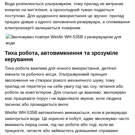
Вода розпилюється ультразвуком, тому прилад не витрачає
енергію на кип’ятіння, а прохолодний туман подається
поступово. Для щоденного використання це зручно: прилад
працює довше з одного заповнення резервуара, а споживання
електроенергії залишається помірним.
Тиха робота, автовимкнення та зрозуміле
керування
Тиха робота важлива для нічного використання, дитячої
кімнати та робочого місця. Ультразвуковий принцип
зволоження не створює різкого механічного шуму, тому
прилад не перетягує на себе увагу під час сну, читання або
роботи за комп’ютером. Для спальні це важливо: зволожувач
має працювати поруч і не відволікати звуком, коли людина
засинає або прокидається вночі.
WetAir WH-535B автоматично вимикається, коли в резервуарі
закінчується вода. Це корисно в побуті, адже зволожувач часто
вмикають перед сном, під час роботи або тоді, коли ви
працюєте, читаєте або займаєтесь домашніми справами.