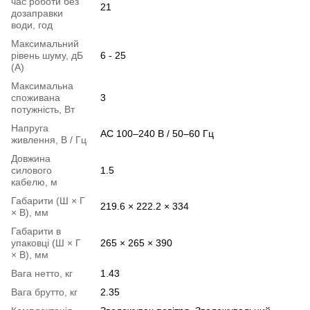
час роботи без
21
дозаправки
води, год
Максимальний
рівень шуму, дБ
6 - 25
(А)
Максимальна
споживана
3
потужність, Вт
Напруга
AC 100–240 В / 50–60 Гц
живлення, В / Гц
Довжина
силового
1.5
кабелю, м
Габарити (Ш × Г
219.6 × 222.2 × 334
× В), мм
Габарити в
упаковці (Ш × Г
265 × 265 × 390
× В), мм
Вага нетто, кг
1.43
Вага брутто, кг
2.35