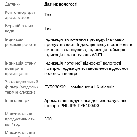
Датчики
Датчик вологості
Контейнер для
Так
аромамасел
Верхній залив
Так
води
Індикація
Індикація включення приладу, Індикація
режимів роботи
продуктивності, Індикація відсутності води в
ємності зволожувача, Індикація таймера,
Індикація налаштувань Wi-Fi
Індикація стану
Індикація поточної відносної вологості
повітря в
повітря, Індикація встановленої відносної
приміщенні
вологості повітря
Зволожувальний
фільтр (модель /
FY5030/00 – заміна кожні 6 місяців
термін служби)
Інші фільтри
Ароматичні подушечки для зволожувачів
повітря PHILIPS FY5100/00
Максимальна
продуктивність,
300
мл / год
Максимальний