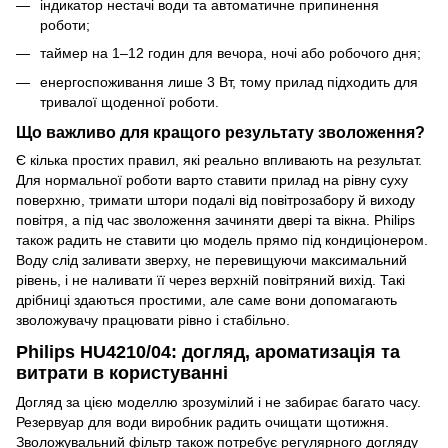
індикатор нестачі води та автоматичне припинення
роботи;
таймер на 1–12 годин для вечора, ночі або робочого дня;
енергоспоживання лише 3 Вт, тому прилад підходить для
тривалої щоденної роботи.
Що важливо для кращого результату зволоження?
Є кілька простих правил, які реально впливають на результат.
Для нормальної роботи варто ставити прилад на рівну суху
поверхню, тримати штори подалі від повітрозабору й виходу
повітря, а під час зволоження зачиняти двері та вікна. Philips
також радить не ставити цю модель прямо під кондиціонером.
Воду слід заливати зверху, не перевищуючи максимальний
рівень, і не наливати її через верхній повітряний вихід. Такі
дрібниці здаються простими, але саме вони допомагають
зволожувачу працювати рівно і стабільно.
Philips HU4210/04: догляд, ароматизація та
витрати в користуванні
Догляд за цією моделлю зрозумілий і не забирає багато часу.
Резервуар для води виробник радить очищати щотижня.
Зволожувальний фільтр також потребує регулярного догляду