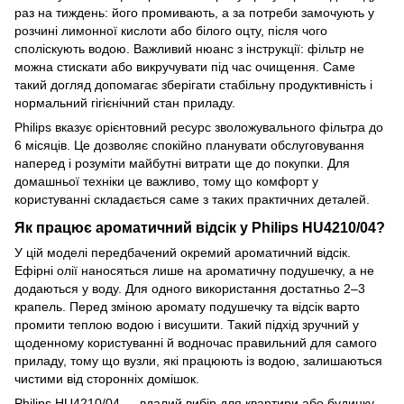
раз на тиждень: його промивають, а за потреби замочують у
розчині лимонної кислоти або білого оцту, після чого
споліскують водою. Важливий нюанс з інструкції: фільтр не
можна стискати або викручувати під час очищення. Саме
такий догляд допомагає зберігати стабільну продуктивність і
нормальний гігієнічний стан приладу.
Philips вказує орієнтовний ресурс зволожувального фільтра до
6 місяців. Це дозволяє спокійно планувати обслуговування
наперед і розуміти майбутні витрати ще до покупки. Для
домашньої техніки це важливо, тому що комфорт у
користуванні складається саме з таких практичних деталей.
Як працює ароматичний відсік у Philips HU4210/04?
У цій моделі передбачений окремий ароматичний відсік.
Ефірні олії наносяться лише на ароматичну подушечку, а не
додаються у воду. Для одного використання достатньо 2–3
крапель. Перед зміною аромату подушечку та відсік варто
промити теплою водою і висушити. Такий підхід зручний у
щоденному користуванні й водночас правильний для самого
приладу, тому що вузли, які працюють із водою, залишаються
чистими від сторонніх домішок.
Philips HU4210/04 — вдалий вибір для квартири або будинку,