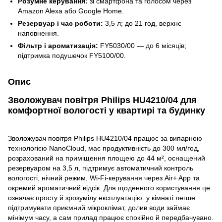
Розумне керування:
зі смартфона та голосом через
Amazon Alexa або Google Home.
Резервуар і час роботи:
3,5 л; до 21 год, верхнє
наповнення.
Фільтр і ароматизація:
FY5030/00 — до 6 місяців;
підтримка подушечок FY5100/00.
Опис
Зволожувач повітря Philips HU4210/04 для
комфортної вологості у квартирі та будинку
Зволожувач повітря Philips HU4210/04 працює за випарною
технологією NanoCloud, має продуктивність до 300 мл/год,
розрахований на приміщення площею до 44 м², оснащений
резервуаром на 3,5 л, підтримує автоматичний контроль
вологості, нічний режим, Wi-Fi-керування через Air+ App та
окремий ароматичний відсік. Для щоденного користування це
означає просту й зрозумілу експлуатацію: у кімнаті легше
підтримувати приємний мікроклімат, долив води займає
мінімум часу, а сам прилад працює спокійно й передбачувано.