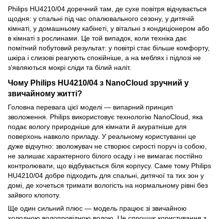
Philips HU4210/04 доречний там, де сухе повітря відчувається
щодня: у спальні під час опалювального сезону, у дитячій
кімнаті, у домашньому кабінеті, у вітальні з кондиціонером або
в кімнаті з рослинами. Це той випадок, коли техніка дає
помітний побутовий результат: у повітрі стає більше комфорту,
шкіра і слизові реагують спокійніше, а на меблях і підлозі не
з’являються мокрі сліди та білий наліт.
Чому Philips HU4210/04 з NanoCloud зручний у
звичайному житті?
Головна перевага цієї моделі — випарний принцип
зволоження. Philips використовує технологію NanoCloud, яка
подає вологу природніше для кімнати й акуратніше для
поверхонь навколо приладу. У реальному користуванні це
дуже відчутно: зволожувач не створює сирості поруч із собою,
не залишає характерного білого осаду і не вимагає постійно
контролювати, що відбувається біля корпусу. Саме тому Philips
HU4210/04 добре підходить для спальні, дитячої та тих зон у
домі, де хочеться тримати вологість на нормальному рівні без
зайвого клопоту.
Ще один сильний плюс — модель працює зі звичайною
холодною водопровідною водою. Це спрощує користування з