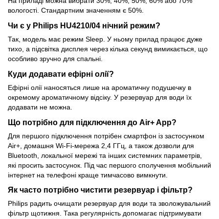
На приладі можна вибрати 30%, 40%, 50%, 60% або 70%
вологості. Стандартним значенням є 50%.
Чи є у Philips HU4210/04 нічний режим?
Так, модель має режим Sleep. У ньому прилад працює дуже
тихо, а підсвітка дисплея через кілька секунд вимикається, що
особливо зручно для спальні.
Куди додавати ефірні олії?
Ефірні олії наносяться лише на ароматичну подушечку в
окремому ароматичному відсіку. У резервуар для води їх
додавати не можна.
Що потрібно для підключення до Air+ App?
Для першого підключення потрібен смартфон із застосунком
Air+, домашня Wi-Fi-мережа 2,4 ГГц, а також дозволи для
Bluetooth, локальної мережі та інших системних параметрів,
які просить застосунок. Під час першого сполучення мобільний
інтернет на телефоні краще тимчасово вимкнути.
Як часто потрібно чистити резервуар і фільтр?
Philips радить очищати резервуар для води та зволожувальний
фільтр щотижня. Така регулярність допомагає підтримувати