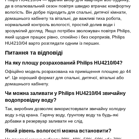
де в опалювальний сезон повітря швидко втрачає комфортну
вологість. Він добре підходить для спальні, дитячої кімнати,
домашнього кабінету та вітальні, де важливі тиха робота,
нормальний контроль вологості, простий долив води і
зрозумілий догляд. Якщо потрібен зволожувач повітря Philips,
який щодня працює рівно, спокійно і без сюрпризів, Philips
HU4210/04 варто розглядати одним із перших.
Питання та відповіді
На яку площу розрахований Philips HU4210/04?
Офіційно модель розрахована на приміщення площею до 44
м². Це хороший формат для спальні, дитячої, вітальні або
домашнього кабінету.
Чи можна заливати у Philips HU4210/04 звичайну
водопровідну воду?
Так, виробник дозволяє використовувати звичайну холодну
воду з-під крана. Гарячу воду, ґрунтову воду та будь-які
добавки в резервуар заливати не слід.
Який рівень вологості можна встановити?