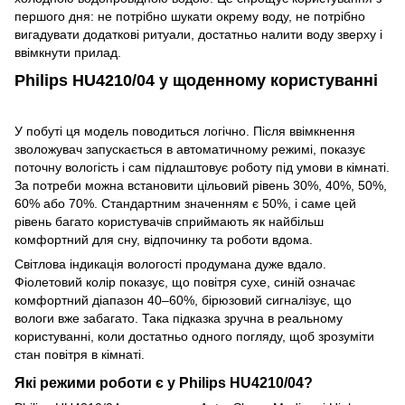
першого дня: не потрібно шукати окрему воду, не потрібно
вигадувати додаткові ритуали, достатньо налити воду зверху і
ввімкнути прилад.
Philips HU4210/04 у щоденному користуванні
У побуті ця модель поводиться логічно. Після ввімкнення
зволожувач запускається в автоматичному режимі, показує
поточну вологість і сам підлаштовує роботу під умови в кімнаті.
За потреби можна встановити цільовий рівень 30%, 40%, 50%,
60% або 70%. Стандартним значенням є 50%, і саме цей
рівень багато користувачів сприймають як найбільш
комфортний для сну, відпочинку та роботи вдома.
Світлова індикація вологості продумана дуже вдало.
Фіолетовий колір показує, що повітря сухе, синій означає
комфортний діапазон 40–60%, бірюзовий сигналізує, що
вологи вже забагато. Така підказка зручна в реальному
користуванні, коли достатньо одного погляду, щоб зрозуміти
стан повітря в кімнаті.
Які режими роботи є у Philips HU4210/04?