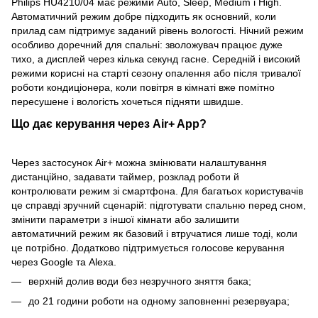
Philips HU4210/04 має режими Auto, Sleep, Medium і High.
Автоматичний режим добре підходить як основний, коли
прилад сам підтримує заданий рівень вологості. Нічний режим
особливо доречний для спальні: зволожувач працює дуже
тихо, а дисплей через кілька секунд гасне. Середній і високий
режими корисні на старті сезону опалення або після тривалої
роботи кондиціонера, коли повітря в кімнаті вже помітно
пересушене і вологість хочеться підняти швидше.
Що дає керування через Air+ App?
Через застосунок Air+ можна змінювати налаштування
дистанційно, задавати таймер, розклад роботи й
контролювати режим зі смартфона. Для багатьох користувачів
це справді зручний сценарій: підготувати спальню перед сном,
змінити параметри з іншої кімнати або залишити
автоматичний режим як базовий і втручатися лише тоді, коли
це потрібно. Додатково підтримується голосове керування
через Google та Alexa.
верхній долив води без незручного зняття бака;
до 21 години роботи на одному заповненні резервуара;