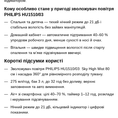
індикатором.
Кому особливо стане у пригоді зволожувач повітря
PHILIPS HU1510/03
Спальня та дитяча — тихий нічний режим до 21 дБ і
стабільна вологість без зайвих маніпуляцій.
Домашній кабінет — автоматичне підтримання 40–60 %
упродовж робочого дня, менше сухості в носі й очах.
Вітальня — швидке підвищення вологості після старту
опалення та м’яке підсвічування ввечері.
Короткі підсумки користі
Зволожувач повітря PHILIPS HU1510/03: Sky High Mist 80
см і насадка 360° для рівномірного розподілу туману.
275 мл/год, бак 3 л, до 32 год без доливу, верхнє
заповнення та авто вимкнення.
Air+ зі смартфона: цілі 40–70 %, таймер 1–12 год, розклади
і керування підсвічуванням.
Нічний режим до 21 дБ, кільцевий індикатор і цифрові
показники.