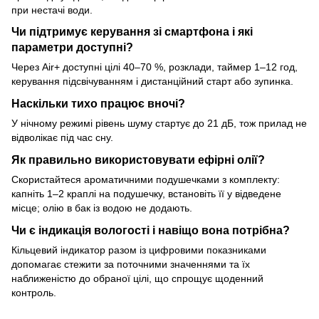
при нестачі води.
Чи підтримує керування зі смартфона і які
параметри доступні?
Через Air+ доступні цілі 40–70 %, розклади, таймер 1–12 год,
керування підсвічуванням і дистанційний старт або зупинка.
Наскільки тихо працює вночі?
У нічному режимі рівень шуму стартує до 21 дБ, тож прилад не
відволікає під час сну.
Як правильно використовувати ефірні олії?
Скористайтеся ароматичними подушечками з комплекту:
капніть 1–2 краплі на подушечку, встановіть її у відведене
місце; олію в бак із водою не додають.
Чи є індикація вологості і навіщо вона потрібна?
Кільцевий індикатор разом із цифровими показниками
допомагає стежити за поточними значеннями та їх
наближеністю до обраної цілі, що спрощує щоденний
контроль.