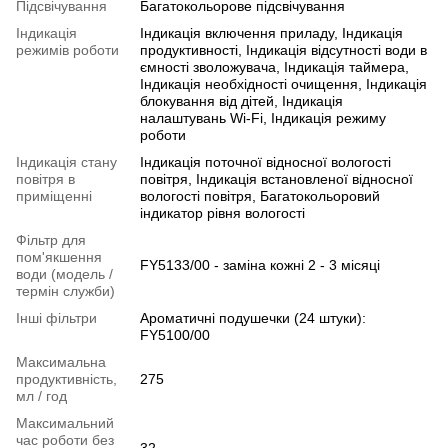
Підсвічування
Багатокольорове підсвічування
Індикація
Індикація включення приладу, Індикація
режимів роботи
продуктивності, Індикація відсутності води в
ємності зволожувача, Індикація таймера,
Індикація необхідності очищення, Індикація
блокування від дітей, Індикація
налаштувань Wi-Fi, Індикація режиму
роботи
Індикація стану
Індикація поточної відносної вологості
повітря в
повітря, Індикація встановленої відносної
приміщенні
вологості повітря, Багатокольоровий
індикатор рівня вологості
Фільтр для
пом'якшення
FY5133/00 - заміна кожні 2 - 3 місяці
води (модель /
термін служби)
Інші фільтри
Ароматичні подушечки (24 штуки):
FY5100/00
Максимальна
продуктивність,
275
мл / год
Максимальний
час роботи без
32