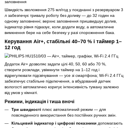
Швидкість зволоження 275 мл/год у поєднанні з резервуаром 3
л забезпечує тривалу роботу без доливу — до 32 годин на
одному заповненні; верхнє заповнення пришвидшує долив,
індикатор рівня підказує, коли додати воду, а автоматичне
вимкнення бере на себе безпеку у разі спорожнення бака.
Керування Air+, стабільні 40–70 % і таймер 1–
12 год
Додаток Air+ дозволяє задати цілі 40, 50, 60 або 70 %,
створити розклади, увімкнути таймер на 1–12 год і
відрегулювати підсвічування — усе зі смартфона; Wi-Fi 2.4 ГГц
забезпечує стабільне підключення, а вбудований датчик
вологості автоматично коригує інтенсивність туману залежно
від умов у кімнаті.
Режими, індикація і тиша вночі
Три швидкості
плюс автоматичний режим — для
повсякденного використання без постійних ручних змін.
Кільцевий індикатор і цифрові показники
допомагають