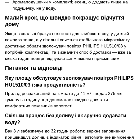
Аромаподушечки у комплекті; есенцію додають лише на
подушечку, не у воду.
Малий крок, що швидко покращує відчуття
дому
Якщо в спальні бракує вологості для глибокого сну, у дитячій
важлива тиша, а у вітальні хочеться стабільного мікроклімату,
достатньо обрати зволожувач повітря PHILIPS HU1510/03 у
потрібній комплектації та визначити спосіб доставки — вже за
кілька годин повітря відчувається м’якшим і приємнішим.
Питання та відповіді
Яку площу обслуговує зволожувач повітря PHILIPS
HU1510/03 і яка продуктивність?
Прилад розрахований на кімнати до 41 м² і подає 275 мл
туману за годину, що допомагає швидше досягати
комфортних показників вологості.
Скільки працює без доливу і як зручно додавати
воду?
Бак 3 л забезпечує до 32 годин роботи; верхнє заповнення
пришвидшує долив, є індикатор рівня і автоматичне вимкнення