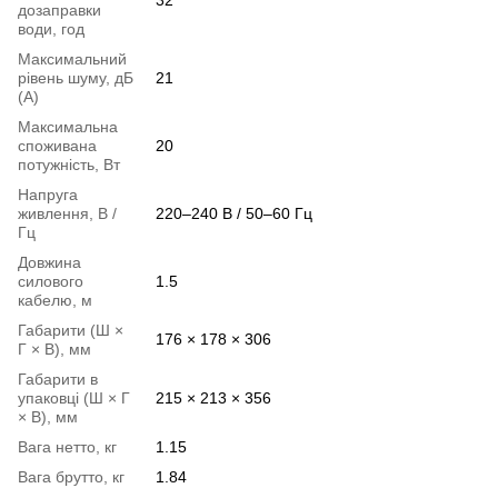
дозаправки
води, год
Максимальний
рівень шуму, дБ
21
(А)
Максимальна
споживана
20
потужність, Вт
Напруга
живлення, В /
220–240 В / 50–60 Гц
Гц
Довжина
силового
1.5
кабелю, м
Габарити (Ш ×
176 × 178 × 306
Г × В), мм
Габарити в
упаковці (Ш × Г
215 × 213 × 356
× В), мм
Вага нетто, кг
1.15
Вага брутто, кг
1.84