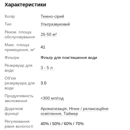
Характеристики
Колір
Темно-сірий
Тип
Ультразвуковий
Реком. площа
26-50 м²
обслуговування
Макс. площа
41
приміщення, м²
Фільтри
Фільтр для пом'якшення води
Резервуар для
3 - 5 л.
води
Об'єм
резервуара для
3.0
води
Продуктивність
<300 мл/год
зволоження
Додаткові
Ароматизація
,
Нічне / релаксаційне
функції
освітлення
,
Таймер
Регулювання
40% / 50% / 60% / 70%
рівня вологості