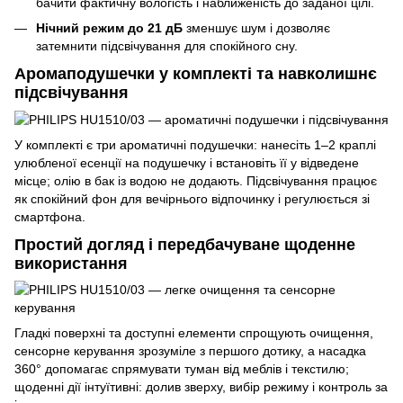
бачити фактичну вологість і наближеність до заданої цілі.
Нічний режим до 21 дБ
зменшує шум і дозволяє
затемнити підсвічування для спокійного сну.
Аромаподушечки у комплекті та навколишнє
підсвічування
У комплекті є три ароматичні подушечки: нанесіть 1–2 краплі
улюбленої есенції на подушечку і встановіть її у відведене
місце; олію в бак із водою не додають. Підсвічування працює
як спокійний фон для вечірнього відпочинку і регулюється зі
смартфона.
Простий догляд і передбачуване щоденне
використання
Гладкі поверхні та доступні елементи спрощують очищення,
сенсорне керування зрозуміле з першого дотику, а насадка
360° допомагає спрямувати туман від меблів і текстилю;
щоденні дії інтуїтивні: долив зверху, вибір режиму і контроль за