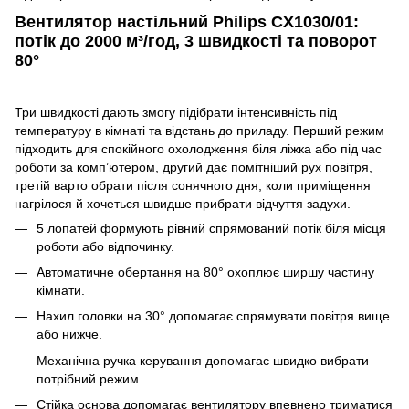
Вентилятор настільний Philips CX1030/01:
потік до 2000 м³/год, 3 швидкості та поворот
80°
Три швидкості дають змогу підібрати інтенсивність під
температуру в кімнаті та відстань до приладу. Перший режим
підходить для спокійного охолодження біля ліжка або під час
роботи за комп’ютером, другий дає помітніший рух повітря,
третій варто обрати після сонячного дня, коли приміщення
нагрілося й хочеться швидше прибрати відчуття задухи.
5 лопатей формують рівний спрямований потік біля місця
роботи або відпочинку.
Автоматичне обертання на 80° охоплює ширшу частину
кімнати.
Нахил головки на 30° допомагає спрямувати повітря вище
або нижче.
Механічна ручка керування допомагає швидко вибрати
потрібний режим.
Стійка основа допомагає вентилятору впевнено триматися