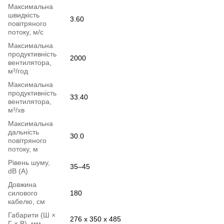
Максимальна
швидкість
3.60
повітряного
потоку, м/с
Максимальна
продуктивність
2000
вентилятора,
м³/год
Максимальна
продуктивність
33.40
вентилятора,
м³/хв
Максимальна
дальність
30.0
повітряного
потоку, м
Рівень шуму,
35–45
dB (А)
Довжина
силового
180
кабелю, см
Габарити (Ш ×
276 х 350 х 485
Г × В), мм