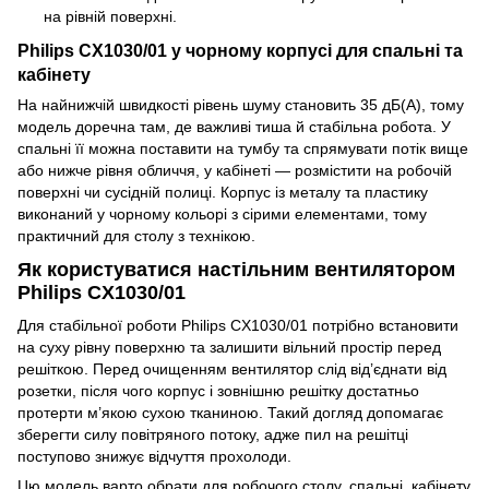
на рівній поверхні.
Philips CX1030/01 у чорному корпусі для спальні та
кабінету
На найнижчій швидкості рівень шуму становить 35 дБ(А), тому
модель доречна там, де важливі тиша й стабільна робота. У
спальні її можна поставити на тумбу та спрямувати потік вище
або нижче рівня обличчя, у кабінеті — розмістити на робочій
поверхні чи сусідній полиці. Корпус із металу та пластику
виконаний у чорному кольорі з сірими елементами, тому
практичний для столу з технікою.
Як користуватися настільним вентилятором
Philips CX1030/01
Для стабільної роботи Philips CX1030/01 потрібно встановити
на суху рівну поверхню та залишити вільний простір перед
решіткою. Перед очищенням вентилятор слід від’єднати від
розетки, після чого корпус і зовнішню решітку достатньо
протерти м’якою сухою тканиною. Такий догляд допомагає
зберегти силу повітряного потоку, адже пил на решітці
поступово знижує відчуття прохолоди.
Цю модель варто обрати для робочого столу, спальні, кабінету