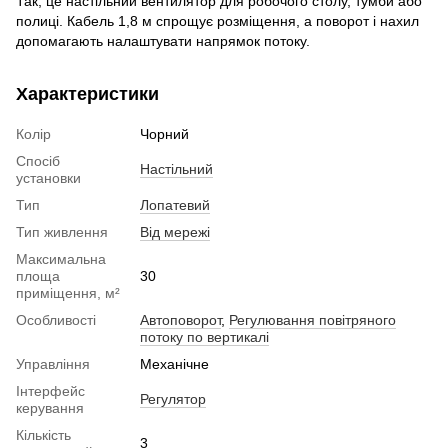
Так, це настільний вентилятор для робочого столу, тумби або
полиці. Кабель 1,8 м спрощує розміщення, а поворот і нахил
допомагають налаштувати напрямок потоку.
Характеристики
Колір
Чорний
Спосіб
Настільний
установки
Тип
Лопатевий
Тип живлення
Від мережі
Максимальна
площа
30
приміщення, м²
Особливості
Автоповорот
,
Регулювання повітряного
потоку по вертикалі
Управління
Механічне
Інтерфейс
Регулятор
керування
Кількість
3