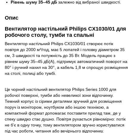
Рівень шуму 35–45 дБ
залежно від вибраної швидкості.
Опис
Вентилятор настільний Philips CX1030/01 для
робочого столу, тумби та спальні
Вентилятор настільний Philips CX1030/01 створює потік
повітря до 2000 м³/год, має 5 лопатей і головку діаметром 35
см, 3 швидкості та потужність до 35 Вт. Модель працює з
рівнем шуму 35–45 дБ(А), підтримує автоматичний поворот на
80° і ручний нахил на 30°, а кабель 1,8 м спрощує розміщення
на столі, полиці або тумбі.
Це чорний настільний вентилятор Philips Series 1000 для
робочої поверхні, тумби або невеликої зони відпочинку.
Темний корпус із сірими деталями зручний для розміщення
поруч із монітором, ноутбуком або іншою технікою, а
компактний формат допомагає поставити прилад там, де у
спеку швидко стає душно. Повітря рухається рівномірно: потік
не б’є в одну точку, тому вентилятором зручно користуватися
під час роботи, читання або вечірнього відпочинку.