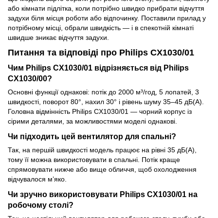
або кімнати підлітка, коли потрібно швидко прибрати відчуття
задухи біля місця роботи або відпочинку. Поставили прилад у
потрібному місці, обрали швидкість — і в спекотній кімнаті
швидше зникає відчуття задухи.
Питання та відповіді про Philips CX1030/01
Чим Philips CX1030/01 відрізняється від Philips
CX1030/00?
Основні функції однакові: потік до 2000 м³/год, 5 лопатей, 3
швидкості, поворот 80°, нахил 30° і рівень шуму 35–45 дБ(А).
Головна відмінність Philips CX1030/01 — чорний корпус із
сірими деталями, за можливостями моделі однакові.
Чи підходить цей вентилятор для спальні?
Так, на першій швидкості модель працює на рівні 35 дБ(А),
тому її можна використовувати в спальні. Потік краще
спрямовувати нижче або вище обличчя, щоб охолодження
відчувалося м’яко.
Чи зручно використовувати Philips CX1030/01 на
робочому столі?