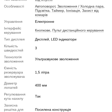
Особливості
Автоповорот
,
Зволоження / Холодна пара
,
Підсвітка
,
Таймер
,
Іонізація
,
Захист від
комарів
Управління
Електронне
Інтерфейс
Кнопкове
,
Пульт дистанційного керування
керування
Тип дисплея
Дисплей, LED індикатори
Кількість
3
швидкостей
Технологія
Ультразвукове зволоження
зволоження
Ємність
резервуара
1,5 літра
зволожувача
Діаметр
400 мм
лопатей
Регулювання
Так
кута нахилу
Захисна
решітка для
Посилена конструкція