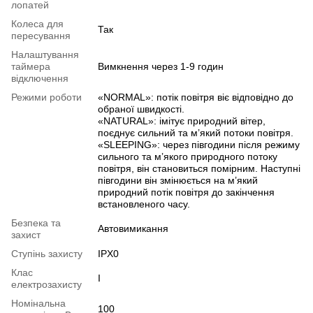
лопатей
Колеса для
Так
пересування
Налаштування
таймера
Вимкнення через 1-9 годин
відключення
Режими роботи
«NORMAL»: потік повітря віє відповідно до
обраної швидкості.
«NATURAL»: імітує природний вітер,
поєднує сильний та м’який потоки повітря.
«SLEEPING»: через півгодини після режиму
сильного та м’якого природного потоку
повітря, він становиться помірним. Наступні
півгодини він змінюється на м’який
природний потік повітря до закінчення
встановленого часу.
Безпека та
Автовимикання
захист
Ступінь захисту
IPX0
Клас
I
електрозахисту
Номінальна
100