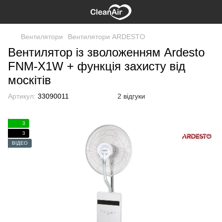
Вентилятори
Вентилятори ARDESTO
Вентилятор із зволоженням Ardesto
FNM-X1W + функція захисту від
москітів
Артикул:
33090011
2 відгуки
3
3
ВІДЕО