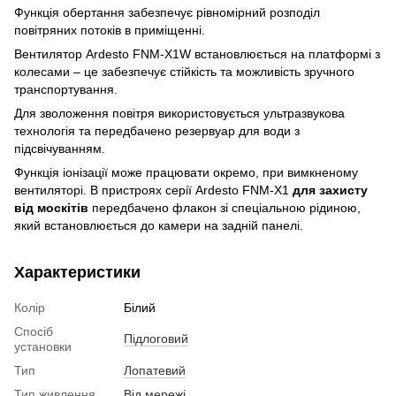
Функція обертання забезпечує рівномірний розподіл
повітряних потоків в приміщенні.
Вентилятор Ardesto FNM-X1W встановлюється на платформі з
колесами – це забезпечує стійкість та можливість зручного
транспортування.
Для зволоження повітря використовується ультразвукова
технологія та передбачено резервуар для води з
підсвічуванням.
Функція іонізації може працювати окремо, при вимкненому
вентиляторі. В пристроях серії Ardesto FNM-X1
для захисту
від москітів
передбачено флакон зі спеціальною рідиною,
який встановлюється до камери на задній панелі.
Характеристики
Колір
Білий
Спосіб
Підлоговий
установки
Тип
Лопатевий
Тип живлення
Від мережі