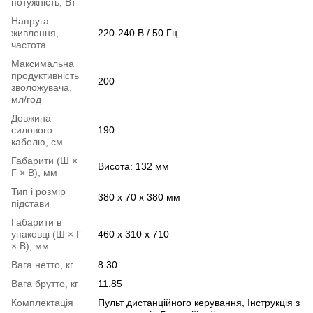
потужність, Вт
Напруга
живлення,
220-240 В / 50 Гц
частота
Максимальна
продуктивність
200
зволожувача,
мл/год
Довжина
силового
190
кабелю, см
Габарити (Ш ×
Висота: 132 мм
Г × В), мм
Тип і розмір
380 x 70 x 380 мм
підстави
Габарити в
упаковці (Ш × Г
460 x 310 x 710
× В), мм
Вага нетто, кг
8.30
Вага брутто, кг
11.85
Комплектація
Пульт дистанційного керування, Інструкція з