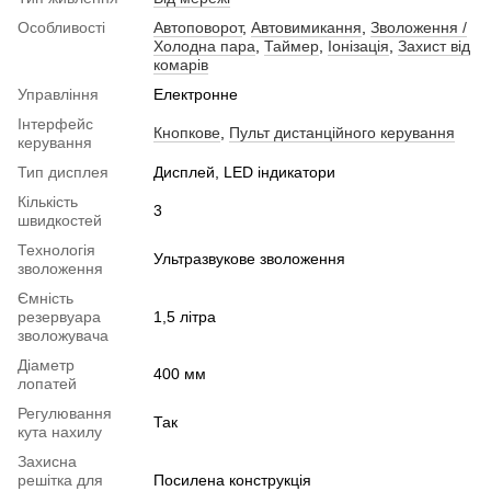
Особливості
Автоповорот
,
Автовимикання
,
Зволоження /
Холодна пара
,
Таймер
,
Іонізація
,
Захист від
комарів
Управління
Електронне
Інтерфейс
Кнопкове
,
Пульт дистанційного керування
керування
Тип дисплея
Дисплей, LED індикатори
Кількість
3
швидкостей
Технологія
Ультразвукове зволоження
зволоження
Ємність
резервуара
1,5 літра
зволожувача
Діаметр
400 мм
лопатей
Регулювання
Так
кута нахилу
Захисна
решітка для
Посилена конструкція