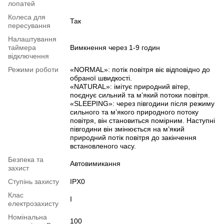
лопатей
Колеса для
Так
пересування
Налаштування
таймера
Вимкнення через 1-9 годин
відключення
Режими роботи
«NORMAL»: потік повітря віє відповідно до
обраної швидкості.
«NATURAL»: імітує природний вітер,
поєднує сильний та м’який потоки повітря.
«SLEEPING»: через півгодини після режиму
сильного та м’якого природного потоку
повітря, він становиться помірним. Наступні
півгодини він змінюється на м’який
природний потік повітря до закінчення
встановленого часу.
Безпека та
Автовимикання
захист
Ступінь захисту
IPX0
Клас
I
електрозахисту
Номінальна
100