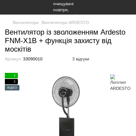
Вентилятори
Вентилятори ARDESTO
Вентилятор із зволоженням Ardesto
FNM-X1B + функція захисту від
москітів
Артикул:
33090010
3 відгуки
3
3
ВІДЕО