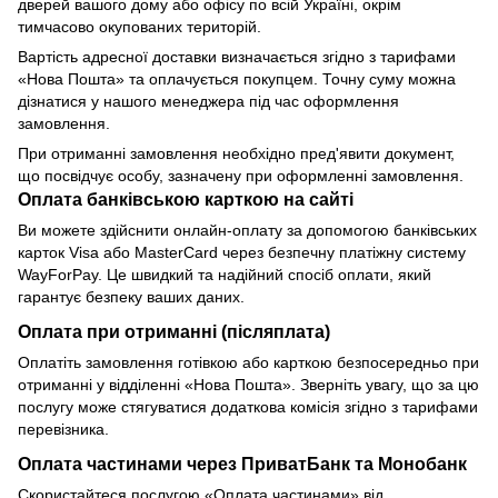
дверей вашого дому або офісу по всій Україні, окрім
тимчасово окупованих територій.
Вартість адресної доставки визначається згідно з тарифами
«Нова Пошта» та оплачується покупцем. Точну суму можна
дізнатися у нашого менеджера під час оформлення
замовлення.
При отриманні замовлення необхідно пред'явити документ,
що посвідчує особу, зазначену при оформленні замовлення.
Оплата банківською карткою на сайті
Ви можете здійснити онлайн-оплату за допомогою банківських
карток Visa або MasterCard через безпечну платіжну систему
WayForPay. Це швидкий та надійний спосіб оплати, який
гарантує безпеку ваших даних.
Оплата при отриманні (післяплата)
Оплатіть замовлення готівкою або карткою безпосередньо при
отриманні у відділенні «Нова Пошта». Зверніть увагу, що за цю
послугу може стягуватися додаткова комісія згідно з тарифами
перевізника.
Оплата частинами через ПриватБанк та Монобанк
Скористайтеся послугою «Оплата частинами» від