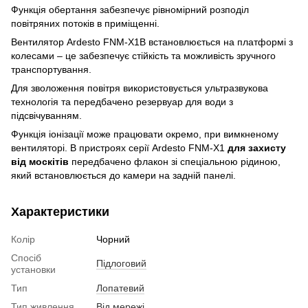
Функція обертання забезпечує рівномірний розподіл
повітряних потоків в приміщенні.
Вентилятор Ardesto FNM-X1B встановлюється на платформі з
колесами – це забезпечує стійкість та можливість зручного
транспортування.
Для зволоження повітря використовується ультразвукова
технологія та передбачено резервуар для води з
підсвічуванням.
Функція іонізації може працювати окремо, при вимкненому
вентиляторі. В пристроях серії Ardesto FNM-X1
для захисту
від москітів
передбачено флакон зі спеціальною рідиною,
який встановлюється до камери на задній панелі.
Характеристики
Колір
Чорний
Спосіб
Підлоговий
установки
Тип
Лопатевий
Тип живлення
Від мережі