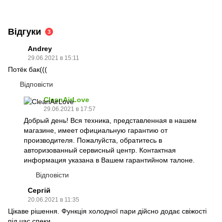
Відгуки
3
Andrey
29.06.2021 в 15:11
Потёк бак(((
Відповісти
CleanAirLove
29.06.2021 в 17:57
Добрый день! Вся техника, представленная в нашем
магазине, имеет официальную гарантию от
производителя. Пожалуйста, обратитесь в
авторизованный сервисный центр. Контактная
информация указана в Вашем гарантийном талоне.
Відповісти
Сергій
20.06.2021 в 11:35
Цікаве рішення. Функція холодної пари дійсно додає свіжості
під час спеки.