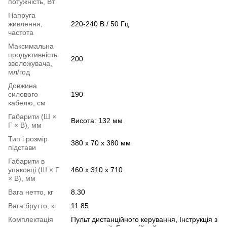
потужність, Вт
Напруга
живлення,
220-240 В / 50 Гц
частота
Максимальна
продуктивність
200
зволожувача,
мл/год
Довжина
силового
190
кабелю, см
Габарити (Ш ×
Висота: 132 мм
Г × В), мм
Тип і розмір
380 x 70 x 380 мм
підстави
Габарити в
упаковці (Ш × Г
460 x 310 x 710
× В), мм
Вага нетто, кг
8.30
Вага брутто, кг
11.85
Комплектація
Пульт дистанційного керування, Інструкція з