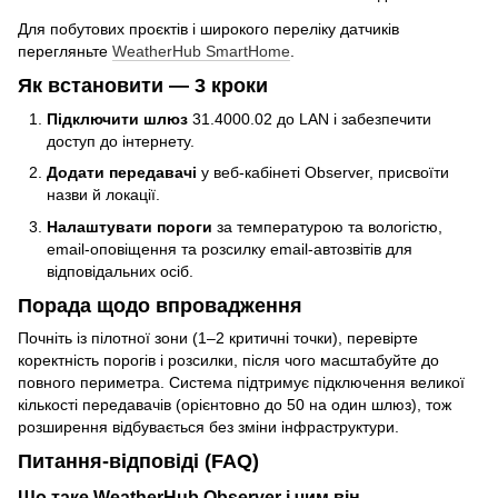
Для побутових проєктів і широкого переліку датчиків
перегляньте
WeatherHub SmartHome
.
Як встановити — 3 кроки
Підключити шлюз
31.4000.02 до LAN і забезпечити
доступ до інтернету.
Додати передавачі
у веб-кабінеті Observer, присвоїти
назви й локації.
Налаштувати пороги
за температурою та вологістю,
email-оповіщення та розсилку email-автозвітів для
відповідальних осіб.
Порада щодо впровадження
Почніть із пілотної зони (1–2 критичні точки), перевірте
коректність порогів і розсилки, після чого масштабуйте до
повного периметра. Система підтримує підключення великої
кількості передавачів (орієнтовно до 50 на один шлюз), тож
розширення відбувається без зміни інфраструктури.
Питання-відповіді (FAQ)
Що таке WeatherHub Observer і чим він