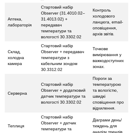
Стартовий набір
Контроль
Observer (31.4010.02–
холодового
Аптека,
31.4013.02) +
ланцюга, email-
лабораторія
передавач
оповіщення,
температури та
архів звітів.
вологості 30.3302.02
Стартовий набір
Точкове
Склад,
Observer + передавач
вимірювання у
холодна
температури з
важкодоступних
камера
кабельним зондом
зонах.
30.3312.02
Пороги за
Стартовий набір
температурою
Observer + додатковий
та вологістю,
Серверна
датчик температури та
швидкі
вологості 30.3302.02
сповіщення про
відхилення.
Стартовий набір
Діаграми день/
Observer + датчик
Теплиця
тиждень для
температури та
аналізу трендів.