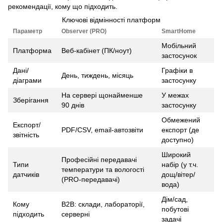
рекомендації, кому що підходить.
Ключові відмінності платформ
Параметр
Observer (PRO)
SmartHome
Мобільний
Платформа
Веб-кабінет (ПК/ноут)
застосунок
Дані/
Графіки в
День, тиждень, місяць
діаграми
застосунку
На сервері щонайменше
У межах
Зберігання
90 днів
застосунку
Обмежений
Експорт/
PDF/CSV, email-автозвіти
експорт (де
звітність
доступно)
Широкий
Професійні передавачі
Типи
набір (у т.ч.
температури та вологості
датчиків
дощ/вітер/
(PRO-передавачі)
вода)
Дім/сад,
Кому
B2B: склади, лабораторії,
побутові
підходить
серверні
задачі