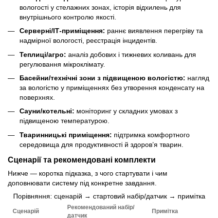
вологості у стелажних зонах, історія відхилень для
внутрішнього контролю якості.
Серверні/ІТ-приміщення:
раннє виявлення перегріву та
надмірної вологості, реєстрація інцидентів.
Теплиці/агро:
аналіз добових і тижневих коливань для
регулювання мікроклімату.
Басейни/технічні зони з підвищеною вологістю:
нагляд
за вологістю у приміщеннях без утворення конденсату на
поверхнях.
Сауни/котельні:
моніторинг у складних умовах з
підвищеною температурою.
Тваринницькі приміщення:
підтримка комфортного
середовища для продуктивності й здоров’я тварин.
Сценарії та рекомендовані комплекти
Нижче — коротка підказка, з чого стартувати і чим
доповнювати систему під конкретне завдання.
Порівняння: сценарій → стартовий набір/датчик → примітка
Рекомендований набір/
Сценарій
Примітка
датчик