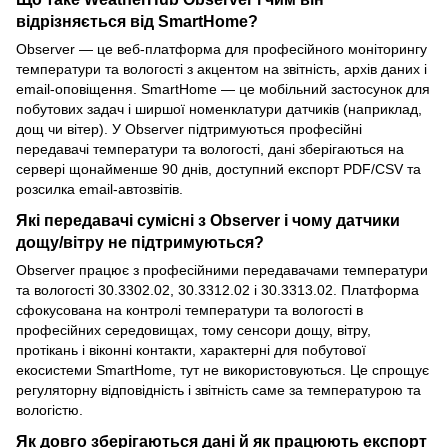
відрізняється від SmartHome?
Observer — це веб-платформа для професійного моніторингу
температури та вологості з акцентом на звітність, архів даних і
email-оповіщення. SmartHome — це мобільний застосунок для
побутових задач і ширшої номенклатури датчиків (наприклад,
дощ чи вітер). У Observer підтримуються професійні
передавачі температури та вологості, дані зберігаються на
сервері щонайменше 90 днів, доступний експорт PDF/CSV та
розсилка email-автозвітів.
Які передавачі сумісні з Observer і чому датчики
дощу/вітру не підтримуються?
Observer працює з професійними передавачами температури
та вологості 30.3302.02, 30.3312.02 і 30.3313.02. Платформа
сфокусована на контролі температури та вологості в
професійних середовищах, тому сенсори дощу, вітру,
протікань і віконні контакти, характерні для побутової
екосистеми SmartHome, тут не використовуються. Це спрощує
регуляторну відповідність і звітність саме за температурою та
вологістю.
Як довго зберігаються дані й як працюють експорт