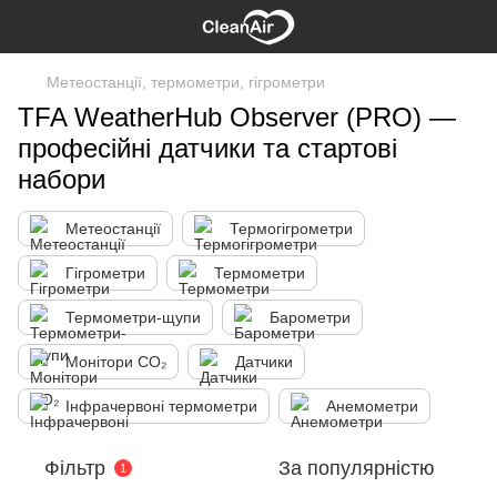
Метеостанції, термометри, гігрометри
TFA WeatherHub Observer (PRO) —
професійні датчики та стартові
набори
Метеостанції
Термогігрометри
Гігрометри
Термометри
Термометри-щупи
Барометри
Монітори CO₂
Датчики
Інфрачервоні термометри
Анемометри
Фільтр
За популярністю
1