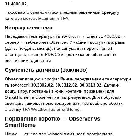
31.4000.02
.
Також варто ознайомитися з іншими рішеннями бренду у
категорії
метеообладнання TFA
.
Як працює система
Передавачі температури та вологості → шлюз 31.4000.02 →
сервер → веб-кабінет Observer. У кабінеті доступні діаграми
(день, тиждень, місяць), налаштування порогів і email-
оповіщень, експорт PDF/CSV і розсилка email-автозвітів
визначеним адресатам.
Сумісність датчиків (важливо)
Observer
працює з професійними передавачами температури
та вологості:
30.3302.02
,
30.3312.02
,
30.3313.02
. Датчики
дощу, вітру, протікань і віконні контакти призначені для
SmartHome
і в Observer не підтримуються. Для побутових
сценаріїв і ширшої номенклатури датчиків доцільно обрати
сторінку
TFA WeatherHub SmartHome
.
Порівняння коротко — Observer vs
SmartHome
Нижче — стисло про ключові відмінності платформ та