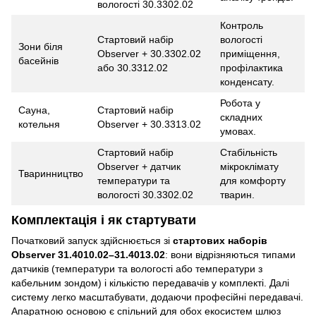
вологості 30.3302.02
Контроль
Стартовий набір
вологості
Зони біля
Observer + 30.3302.02
приміщення,
басейнів
або 30.3312.02
профілактика
конденсату.
Робота у
Сауна,
Стартовий набір
складних
котельня
Observer + 30.3313.02
умовах.
Стартовий набір
Стабільність
Observer + датчик
мікроклімату
Тваринництво
температури та
для комфорту
вологості 30.3302.02
тварин.
Комплектація і як стартувати
Початковий запуск здійснюється зі
стартових наборів
Observer 31.4010.02–31.4013.02
: вони відрізняються типами
датчиків (температури та вологості або температури з
кабельним зондом) і кількістю передавачів у комплекті. Далі
систему легко масштабувати, додаючи професійні передавачі.
Апаратною основою є спільний для обох екосистем шлюз