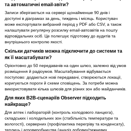
та автоматичні email-звіти?
Записи зберігаються на сервері щонайменше 90 днів і
доступні в діаграмах за день, тиждень і місяць. Користувач
може експортувати вибраний період у PDF або CSV, а також
налаштувати регулярну розсилку email-автозвітів на пошту
відповідальних осіб. Це полегшує підготовку до аудитів та
внутрішнього контролю якості.
Скільки датчиків можна підключити до системи та
як її масштабувати?
Орієнтовно до 50 передавачів на один шлюз, залежно від умов
розміщення й радіоумов. Масштабування відбувається
поступово: додаються нові передавачі, створюються локації,
коригуються пороги й схеми сповіщень. За потреби можна
використовувати кілька шлюзів для різних зон або майданчиків.
Для яких B2B-сценаріїв Observer підходить
найкраще?
Для аптек і лабораторій (контроль холодового ланцюга),
складських і холодильних зон (стабільність температури та
вологості), серверних (профілактика перегріву та конденсату),
теплиць і агровиробництва (аналіз добових/тижневих