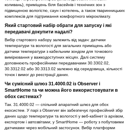
коливань), приміщень біля басейнів і технічних зон з
підвищеною вологістю, саун і котелень, а також тваринницьких
комплексів для підтримання комфортного мікроклімату.
Який стартовий набір обрати для запуску і які
передавачі докупити надалі?
Вибір стартового набору залежить від задач: датчики
температури та вологості для загальних приміщень або
датчики температури з кабельним зондом для точкового
вимірювання у важкодоступних місцях. Далі систему
доповнюють професійними передавачами 30.3302.02,
30.3312.02 або 30.3313.02 залежно від середовища, кількості
точок і вимог до реєстрації даних.
Чи сумісний шлюз 31.4000.02 із Observer і
SmartHome та чи можна його використовувати в
обох системах?
Так. 31.4000.02 — спільний апаратний шлюз для обох
екосистем. У парі з Observer він забезпечує професійний збір
даних щодо температури та вологості у веб-кабінет із архівом,
експортом і автозвітами; у SmartHome — роботу з побутовими
датчиками через мобільний застосунок. Вибір платформи