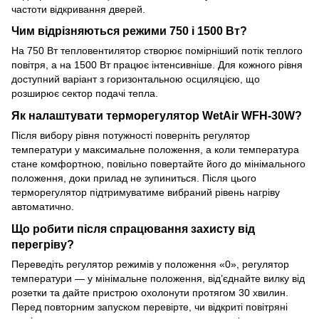
частоти відкривання дверей.
Чим відрізняються режими 750 і 1500 Вт?
На 750 Вт тепловентилятор створює помірніший потік теплого
повітря, а на 1500 Вт працює інтенсивніше. Для кожного рівня
доступний варіант з горизонтальною осциляцією, що
розширює сектор подачі тепла.
Як налаштувати терморегулятор WetAir WFH-30W?
Після вибору рівня потужності поверніть регулятор
температури у максимальне положення, а коли температура
стане комфортною, повільно повертайте його до мінімального
положення, доки прилад не зупиниться. Після цього
терморегулятор підтримуватиме вибраний рівень нагріву
автоматично.
Що робити після спрацювання захисту від
перегріву?
Переведіть регулятор режимів у положення «0», регулятор
температури — у мінімальне положення, від’єднайте вилку від
розетки та дайте пристрою охолонути протягом 30 хвилин.
Перед повторним запуском перевірте, чи відкриті повітряні