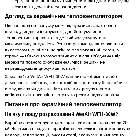
перед переміщенням чи очищенням від’єднайте вилку від
розетки та дочекайтеся охолодження.
Догляд за керамічним тепловентилятором
Під час першого запуску може відчуватися запах нового
приладу; згідно з інструкцією, для його усунення
тепловентилятор варто на деякий час увімкнути на
максимальну потужність. Решітки рекомендовано очищати
пилососом щонайменше двічі за опалювальний сезон, а
корпус — м’якою вологою тканиною після від’єднання від
мережі та повного охолодження. Чисті решітки не
перешкоджають циркуляції повітря.
Замовляйте WetAir WFH-30W для житлової кімнати або
домашнього кабінету, коли потрібно зігріти зону біля робочого
столу, крісла чи дивана. Механічними регуляторами
вибирають інтенсивність нагріву та режим подачі повітря.
Питання про керамічний тепловентилятор
На яку площу розрахований WetAir WFH-30W?
Виробник рекомендує модель для приміщень площею до 20
м². Фактична швидкість прогрівання залежить від температури
надворі, теплоізоляції, висоти стелі, планування кімнати та