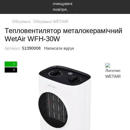
Обігрівачі
Обігрівачі WETAIR
Тепловентилятор металокерамічний
WetAir WFH-30W
Артикул:
51390008
Написати відгук
3
3