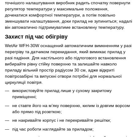
точнішого налаштування виробник радить спочатку повернути
регулятор температури у максимальне положення,
дочекатися комфортної температури, а потім повільно
зменшувати налаштування, доки прилад не зупиниться; надалі
він автоматично підтримуватиме встановлену температуру.
Захист під час обігріву
WetAir WFH-30W оснащений автоматичним вимкненням у разі
перегріву та датчиком перекидання, який вимикає прилад у
разі падіння. Для настільного або підлогового встановлення
вибирайте рівну стійку поверхню та залишайте навколо
приладу вільний простір радіусом 30 см, адже відкриті
повітрозабірні та випускні отвори потрібні для нормальної
циркуляції повітря.
використовуйте прилад лише у сухому закритому
приміщенні;
не ставте його на м’яку поверхню, килим із довгим ворсом
або прямо під розеткою;
не накривайте корпус і не перекривайте решітки;
під час роботи наглядайте за приладом;