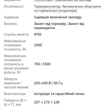
Особливості
Терморегулятор
,
Автоматичне обертання
по горизонталі (осциляція)
Індикація
Індикація включення приладу
Безпека
Захист від перегріву, Захист від
перекидання
Ступінь захисту
IPX0
Максимальна
споживана
1500
потужність, Вт
Максимальна
споживана
потужність в
750 / 1500
різних режимах
роботи, Вт
Напруга
живлення /
220–240 В / 50 Гц
частота мережі
Комплектація
Інструкція та гарантійний талон
Габарити (В ×
237 × 175 × 128
Ш × Г), мм