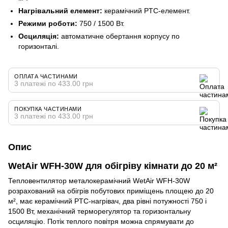
Нагрівальний елемент:
керамічний PTC-елемент.
Режими роботи:
750 / 1500 Вт.
Осциляція:
автоматичне обертання корпусу по
горизонталі.
ОПЛАТА ЧАСТИНАМИ
3 платежі по 433.00 грн
ПОКУПКА ЧАСТИНАМИ
3 платежі по 433.00 грн
Опис
WetAir WFH-30W для обігріву кімнати до 20 м²
Тепловентилятор металокерамічний WetAir WFH-30W
розрахований на обігрів побутових приміщень площею до 20
м², має керамічний PTC-нагрівач, два рівні потужності 750 і
1500 Вт, механічний терморегулятор та горизонтальну
осциляцію. Потік теплого повітря можна спрямувати до