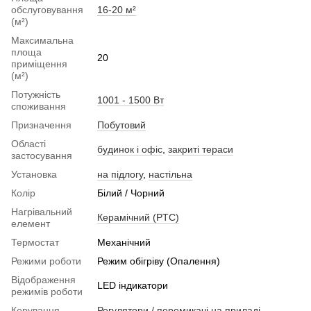
обслуговування
16-20 м²
(м²)
Максимальна
площа
20
приміщення
(м²)
Потужність
1001 - 1500 Вт
споживання
Призначення
Побутовий
Області
будинок і офіс
,
закриті тераси
застосування
Установка
на підлогу
,
настільна
Колір
Білий / Чорний
Нагрівальний
Керамічний (PTC)
елемент
Термостат
Механічний
Режими роботи
Режим обігріву (Опалення)
Відображення
LED індикатори
режимів роботи
Керування
Регулятори / перемикачі на приладі