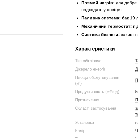
Прямий нагрів:
для добре 
надходять у повітря.
Паливна система:
бак 19 л
Механічний термостат:
пі
Система безпеки:
захист ві
Характеристики
Тип обігрівача
Т
Джерело енергії
Д
Площа обслуговування
П
(м²)
Продуктивність (м³/год)
5
Призначення
П
Області застосування
з
т
Установка
н
Колір
Ч