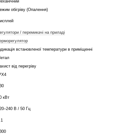
еханічний
ежим обігріву (Опалення)
исплей
егулятори / перемикачі на приладі
ерморегулятор
ндикація встановленої температури в приміщенні
етал
ахист від перегріву
PX4
30
0 кВт
20–240 В / 50 Гц
.1
300