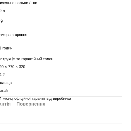
изельне пальне / гас
9 л
,9
амера згоряння
1 годин
нструкція та гарантійний талон
20 × 770 × 320
4,2
ольща
итай
4 місяці офіційної гарантії від виробника
антія
Повернення