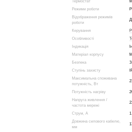
Термостат
М
Режими роботи
Р
Відображення режимів
Д
роботи
Керування
Р
Особливості
Т
Індикація
І
Матеріал корпусу
М
Безпека
З
Ступінь захисту
I
Максимальна споживана
2
потужність, Вт
Потужність нагріву
2
Напруга живлення /
2
частота мережі
Струм, А
1
Довжина силового кабелю,
1
мм