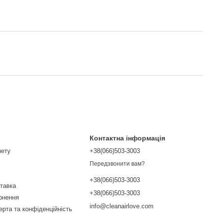
Контактна інформація
нету
+38(066)503-3003
Передзвонити вам?
+38(066)503-3003
ставка
+38(066)503-3003
ернення
info@cleanairlove.com
ерта та конфіденційність