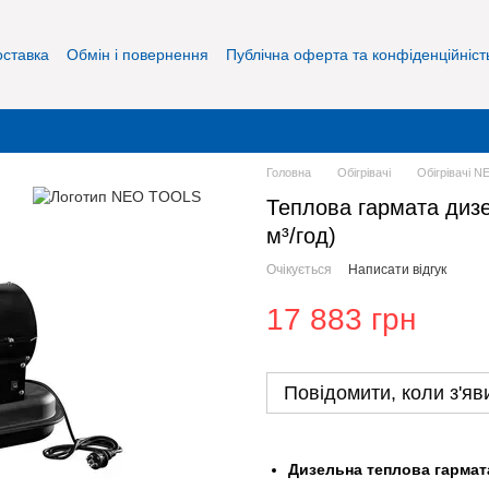
оставка
Обмін і повернення
Публічна оферта та конфіденційніст
Головна
Обігрівачі
Обігрівачі 
Теплова гармата дизе
м³/год)
Очікується
Написати відгук
17 883 грн
Повідомити, коли з'яв
Дизельна теплова гармат