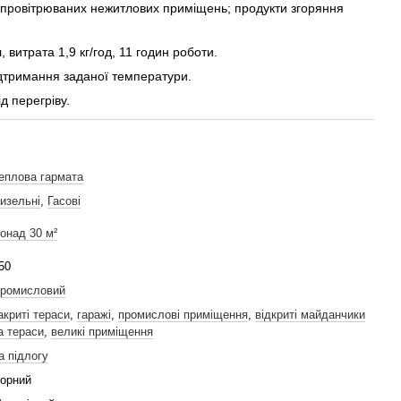
провітрюваних нежитлових приміщень; продукти згоряння
, витрата 1,9 кг/год, 11 годин роботи.
дтримання заданої температури.
д перегріву.
еплова гармата
изельні
,
Гасові
онад 30 м²
50
ромисловий
акриті тераси
,
гаражі
,
промислові приміщення
,
відкриті майданчики
а тераси
,
великі приміщення
а підлогу
орний