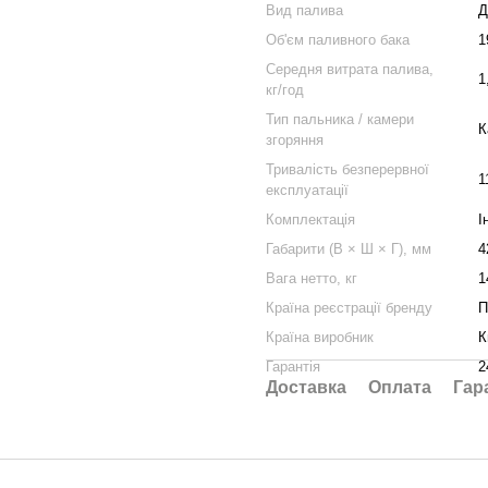
Вид палива
Д
Об'єм паливного бака
1
Середня витрата палива,
1
кг/год
Тип пальника / камери
К
згоряння
Тривалість безперервної
1
експлуатації
Комплектація
І
Габарити (В × Ш × Г), мм
4
Вага нетто, кг
1
Країна реєстрації бренду
П
Країна виробник
К
Гарантія
2
Доставка
Оплата
Гар