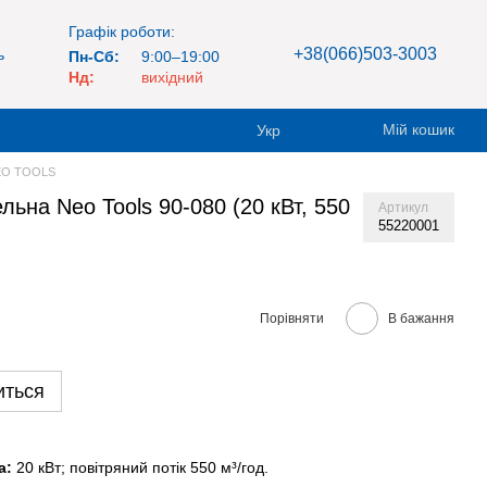
Графік роботи:
+38(066)503-3003
ь
Пн-Сб:
9:00–19:00
Нд:
вихідний
Мій кошик
Укр
NEO TOOLS
льна Neo Tools 90-080 (20 кВт, 550
Артикул
55220001
Порівняти
В бажання
иться
а:
20 кВт; повітряний потік 550 м³/год.