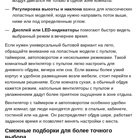
воздух двигался не только в одной зоне комнаты.
Регулировка высоты и наклона
важна для классических
лопастных моделей, когда нужно направить поток выше,
ниже или под определенным углом.
Дисплей или LED-индикаторы
помогают быстро видеть
выбранный режим в вечернее время.
Если нужен универсальный бытовой вариант на лето,
обращайте внимание на лопастные модели с пультом,
таймером, автоповоротом и несколькими режимами. Такой
комнатный вентилятор с пультом легко настроить для
дневного обдува, вечера или сна. Если важны более узкий
корпус и удобное размещение возле мебели, стоит перейти к
колонным решениям. Если комната сухая, а обычный обдув
кажется резким, напольные вентиляторы с пультом и
увлажнением дадут более приятное ощущение в зоне отдыха.
Вентилятор с таймером и автоповоротом особенно удобен
для комнат, где люди находятся долго: в спальне, кабинете,
гостиной или на даче. Он распределяет обдув шире, работает
заданное время и позволяет менять настройки с места.
Смежные подборки для более точного
выбора