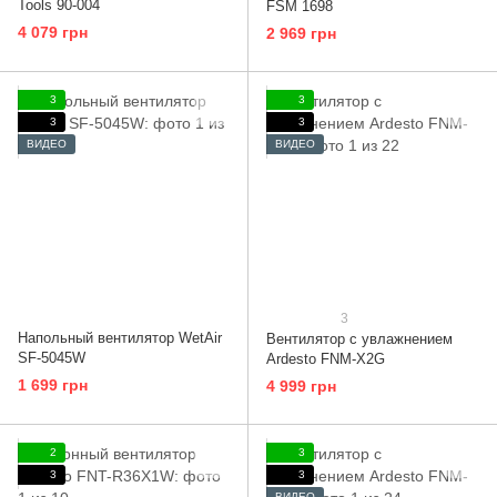
Tools 90-004
FSM 1698
4 079 грн
2 969 грн
3
3
3
3
ВИДЕО
ВИДЕО
3
Напольный вентилятор WetAir
Вентилятор с увлажнением
SF-5045W
Ardesto FNM-X2G
1 699 грн
4 999 грн
2
3
3
3
ВИДЕО