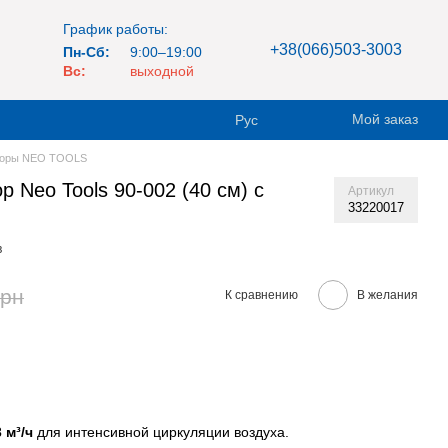
График работы:
+38(066)503-3003
Пн-Сб:
9:00–19:00
Вс:
выходной
Мой заказ
Рус
торы NEO TOOLS
 Neo Tools 90-002 (40 см) с
Артикул
33220017
в
грн
К сравнению
В желания
 м³/ч
для интенсивной циркуляции воздуха.