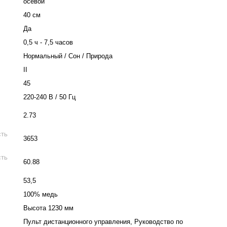
осевой
40 см
Да
0,5 ч - 7,5 часов
Нормальный / Сон / Природа
II
45
220-240 В / 50 Гц
2.73
сть
3653
сть
60.88
53,5
100% медь
Высота 1230 мм
Пульт дистанционного управления, Руководство по