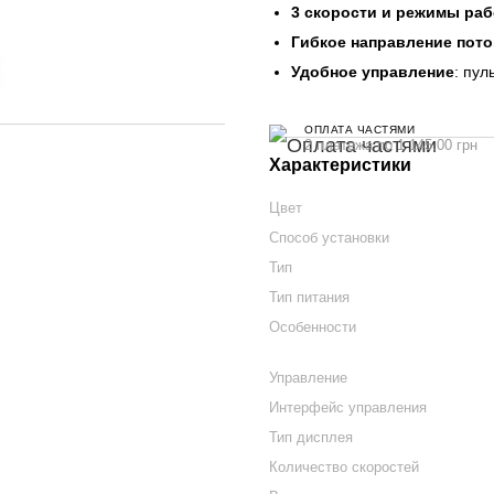
3 скорости и режимы ра
Гибкое направление пото
Удобное управление
: пул
ОПЛАТА ЧАСТЯМИ
2 платежа по 1 145.00 грн
Характеристики
Цвет
Способ установки
Тип
Тип питания
Особенности
Управление
Интерфейс управления
Тип дисплея
Количество скоростей