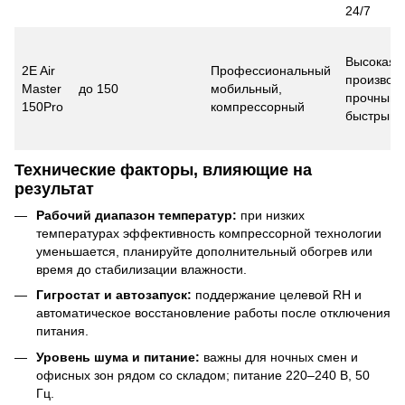
24/7
Высокая
2E Air
Профессиональный
производи
Master
до 150
мобильный,
прочный к
150Pro
компрессорный
быстрый 
Технические факторы, влияющие на
результат
Рабочий диапазон температур:
при низких
температурах эффективность компрессорной технологии
уменьшается, планируйте дополнительный обогрев или
время до стабилизации влажности.
Гигростат и автозапуск:
поддержание целевой RH и
автоматическое восстановление работы после отключения
питания.
Уровень шума и питание:
важны для ночных смен и
офисных зон рядом со складом; питание 220–240 В, 50
Гц.