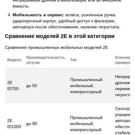
непрерывный дренаж в канализацию или во внешнюю
ёмкость.
Мобильность и сервис:
колёса, усиленные ручки,
ударопрочный корпус, удобный доступ к фильтрам,
автозапуск после обесточивания, наличие гигростата.
Сравнение моделей 2E в этой категории
Сравнение промышленных мобильных моделей 2E
Производительность,
Ключевые
Модель
Тип
л/сутки
преимущес
Непреры
Промышленный
2E
дренаж, к
до 50
мобильный,
ID750
перемеще
компрессорный
гигростат
Сенсорно
управлен
Промышленный
2E
автозапус
до 90
мобильный,
ID1000
обесточи
компрессорный
стабильн