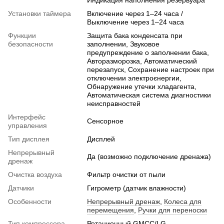
Установки таймера
Включение через 1–24 часа /
Выключение через 1–24 часа
Функции
Защита бака конденсата при
безопасности
заполнении, Звуковое
предупреждение о заполнении бака,
Авторазморозка, Автоматический
перезапуск, Сохранение настроек при
отключении электроєнергии,
Обнаружение утечки хладагента,
Автоматическая система диагностики
неисправностей
Интерфейс
Сенсорное
управления
Тип дисплея
Дисплей
Непрерывный
Да (возможно подключение дренажа)
дренаж
Очистка воздуха
Фильтр очистки от пыли
Датчики
Гигрометр (датчик влажности)
Особенности
Непрерывный дренаж
,
Колеса для
перемещения
,
Ручки для переноски
Тип компресcора
Ротационный GMCC/LG