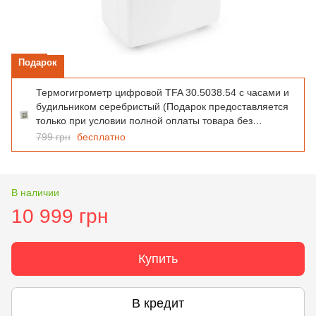
Подарок
Термогигрометр цифровой TFA 30.5038.54 с часами и
будильником серебристый (Подарок предоставляется
только при условии полной оплаты товара без
использования дополнительных скидок или промо-
799 грн
бесплатно
кодов. При покупке в кредит, оплате частями подарок
не выдается)
В наличии
10 999 грн
Купить
В кредит