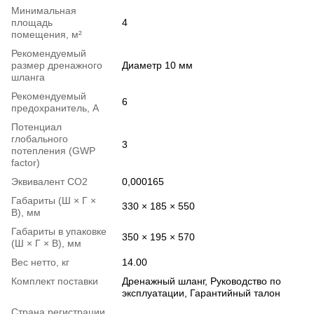
Минимальная
площадь
4
помещения, м²
Рекомендуемый
размер дренажного
Диаметр 10 мм
шланга
Рекомендуемый
6
предохранитель, А
Потенциал
глобального
3
потепления (GWP
factor)
Эквивалент СО2
0,000165
Габариты (Ш × Г ×
330 × 185 × 550
В), мм
Габариты в упаковке
350 × 195 × 570
(Ш × Г × В), мм
Вес нетто, кг
14.00
Комплект поставки
Дренажный шланг, Руководство по
эксплуатации, Гарантийный талон
Страна регистрации