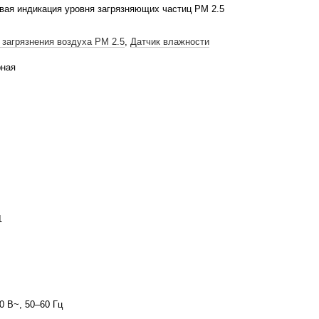
ая индикация уровня загрязняющих частиц PM 2.5
 загрязнения воздуха PM 2.5
,
Датчик влажности
рная
1
0 В~, 50–60 Гц