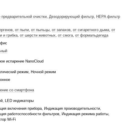
 предварительной очистки
,
Дезодорирующий фильтр
,
HEPA фильтр
ергенов
,
от пыли
,
от пыльцы
,
от запахов
,
от сигаретного дыма
,
от
и и грибка
,
от шерсти животных
,
от смога
,
от формальдегида
Офис
ьный
ое испарение NanoCloud
тический режим, Ночной режим
онное
ение со смартфона
й, LED индикаторы
ция включения прибора, Индикация производительности,
ция работоспособности фильтров, Индикация режима работы,
тор Wi-Fi