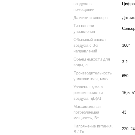
воздуха в
Цифров
помещении
Датчики и сенсоры
Датчик
Тип панели
Сенсо
управления
Объемный захват
воздуха с 3-х
360°
направлений
Объем емкости для
3.2
воды, л
Производительность
650
увлажнителя, мл/ч
Уровень шума в
режиме очистки
16,5–5
воздуха, дБ(А)
Максимальная
потребляемая
43
мощность, Вт
Напряжение питания,
220–24
В / Гц