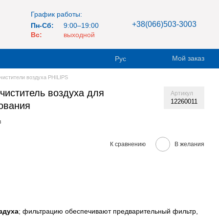
График работы:
+38(066)503-3003
Пн-Сб:
9:00–19:00
Вс:
выходной
Мой заказ
Рус
чистители воздуха PHILIPS
очиститель воздуха для
Артикул
12260011
ования
в
К сравнению
В желания
здуха
; фильтрацию обеспечивают предварительный фильтр,