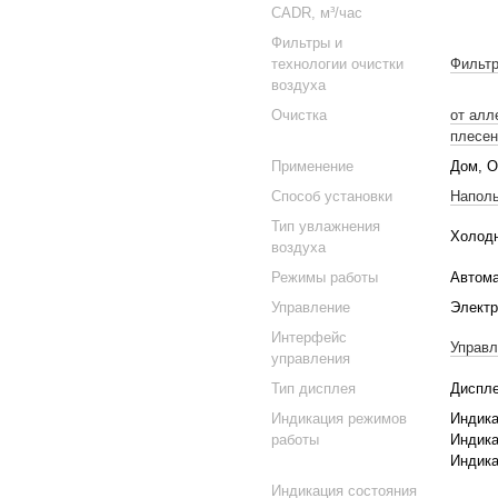
CADR, м³/час
Фильтры и
технологии очистки
Фильтр
воздуха
Очистка
от алл
плесен
Применение
Дом, 
Способ установки
Напол
Тип увлажнения
Холодн
воздуха
Режимы работы
Автома
Управление
Электр
Интерфейс
Управл
управления
Тип дисплея
Диспле
Индикация режимов
Индика
работы
Индика
Индика
Индикация состояния