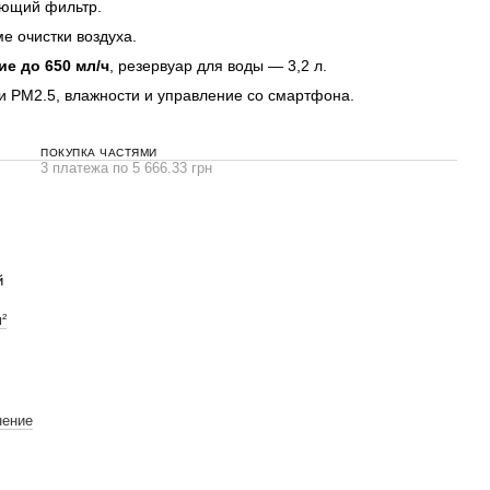
ующий фильтр.
е очистки воздуха.
е до 650 мл/ч
, резервуар для воды — 3,2 л.
ки PM2.5, влажности и управление со смартфона.
ПОКУПКА ЧАСТЯМИ
3 платежа по 5 666.33 грн
й
²
нение