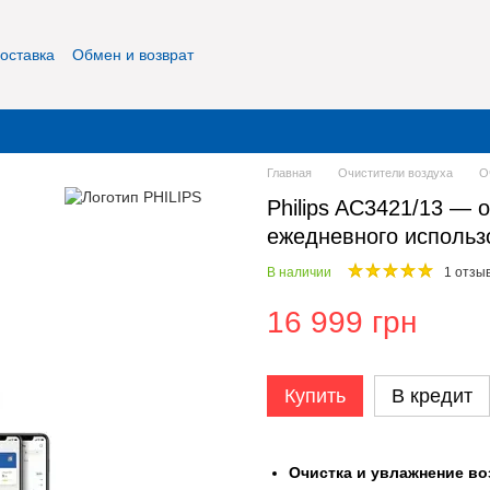
оставка
Обмен и возврат
фиденциальность
О нас
Контакты
Главная
Очистители воздуха
О
Philips AC3421/13 — 
ежедневного использ
В наличии
1 отзы
16 999 грн
Купить
В кредит
Очистка и увлажнение во