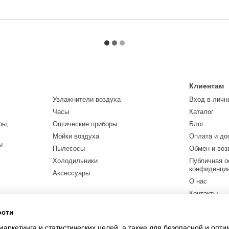
Клиентам
Увлажнители воздуха
Вход в личн
Часы
Каталог
ры,
Оптические приборы
Блог
Мойки воздуха
Оплата и до
ы
Пылесосы
Обмен и воз
Холодильники
Публичная о
конфиденци
Аксессуары
О нас
Контакты
ости
Мы в соцсетя
маркетинга и статистических целей, а также для безопасной и опт