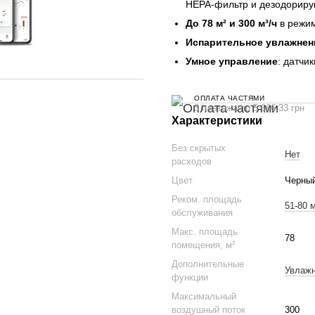
HEPA-фильтр и дезодорир
До 78 м² и 300 м³/ч
в режим
Испарительное увлажнени
Умное управление
: датчи
ОПЛАТА ЧАСТЯМИ
3 платежа по 5 666.33 грн
Характеристики
Без скрытых
Нет
расходов
Цвет
Черны
Реком. площадь
51-80 м
обслуживания
Макс. площадь
78
помещения, м²
Дополнительные
Увлаж
функции
Максимальный
воздушный поток
300