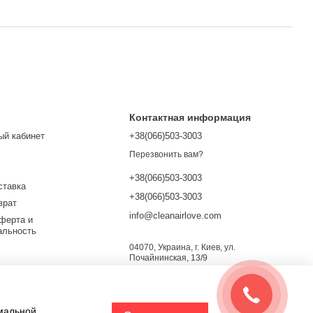
Контактная информация
ый кабинет
+38(066)503-3003
Перезвонить вам?
+38(066)503-3003
ставка
+38(066)503-3003
врат
info@cleanairlove.com
ферта и
альность
04070, Украина, г. Киев, ул.
Почайнинская, 13/9
Карта проезда
х
имальной