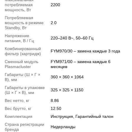
потребляемая
2200
мощность, Вт
Потребляемая
мощность в режиме
2.0
Standby, Вт
Напряжение
220–240 В~, 50–60 Гц
питания, В / Гц
Комбинированный
FYM970/30 – замена каждые 3 года
фильтр (картридж)
Сменный модуль
FYM971/00 – замена каждые 6
Plasmacluster
месяцев
Габариты (Ш × Г ×
360 × 360 × 1064
В), мм
Габариты в упаковке
325 × 325 × 1150
(Ш × Г × В), мм
Вес нетто, кг
8.86
Вес брутто, кг
12.50
Комплектация
Инструкция, Гарантийный талон
Страна регистрации
Нидерланды
бренда