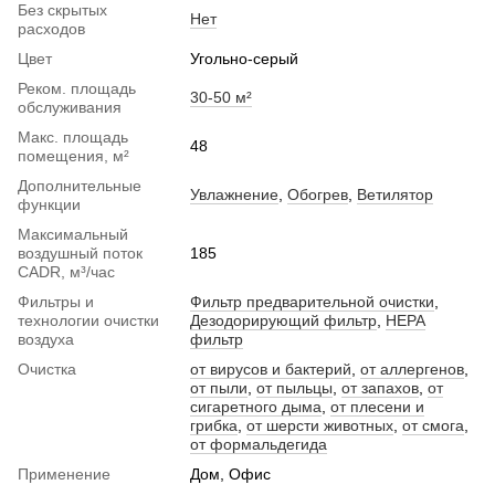
Без скрытых
Нет
расходов
Цвет
Угольно-серый
Реком. площадь
30-50 м²
обслуживания
Макс. площадь
48
помещения, м²
Дополнительные
Увлажнение
,
Обогрев
,
Ветилятор
функции
Максимальный
воздушный поток
185
CADR, м³/час
Фильтры и
Фильтр предварительной очистки
,
технологии очистки
Дезодорирующий фильтр
,
HEPA
воздуха
фильтр
Очистка
от вирусов и бактерий
,
от аллергенов
,
от пыли
,
от пыльцы
,
от запахов
,
от
сигаретного дыма
,
от плесени и
грибка
,
от шерсти животных
,
от смога
,
от формальдегида
Применение
Дом, Офис