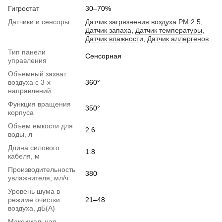
Гигростат
30–70%
Датчики и сенсоры
Датчик загрязнения воздуха PM 2.5
,
Датчик запаха
,
Датчик температуры
,
Датчик влажности
,
Датчик аллергенов
Тип панели
Сенсорная
управления
Объемный захват
воздуха с 3-х
360°
направлений
Функция вращения
350°
корпуса
Объем емкости для
2.6
воды, л
Длина силового
1.8
кабеля, м
Производительность
380
увлажнителя, мл/ч
Уровень шума в
режиме очистки
21–48
воздуха, дБ(А)
Максимальная