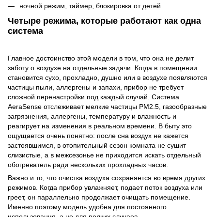
ночной режим, таймер, блокировка от детей.
Четыре режима, которые работают как одна
система
Главное достоинство этой модели в том, что она не делит
заботу о воздухе на отдельные задачи. Когда в помещении
становится сухо, прохладно, душно или в воздухе появляются
частицы пыли, аллергены и запахи, прибор не требует
сложной перенастройки под каждый случай. Система
AeraSense отслеживает мелкие частицы PM2.5, газообразные
загрязнения, аллергены, температуру и влажность и
реагирует на изменения в реальном времени. В быту это
ощущается очень понятно: после сна воздух не кажется
застоявшимся, в отопительный сезон комната не сушит
слизистые, а в межсезонье не приходится искать отдельный
обогреватель ради нескольких прохладных часов.
Важно и то, что очистка воздуха сохраняется во время других
режимов. Когда прибор увлажняет, подает поток воздуха или
греет, он параллельно продолжает очищать помещение.
Именно поэтому модель удобна для постоянного
использования, а не для редких случаев.