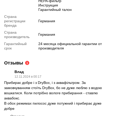
HEPA-фильтр
Инструкция
Гарантийный талон
Страна
регистрации
Германия
бренда
Страна
Германия
производитель
Гарантийный
24 месяца официальной гарантии от
срок
производителя
Отзывы
1
Влад
12.11.2024 в 00:17
Прибирає добре і з DryBox, і з аквафільтром. За
замовчуванням стоїть DryBox, бо не дуже люблю з водою
вошкатися. Коли потрібно вологе прибирання - ставлю
аквабокс.
В обох режимах пилосос дуже потужний і прибирає дуже
добре