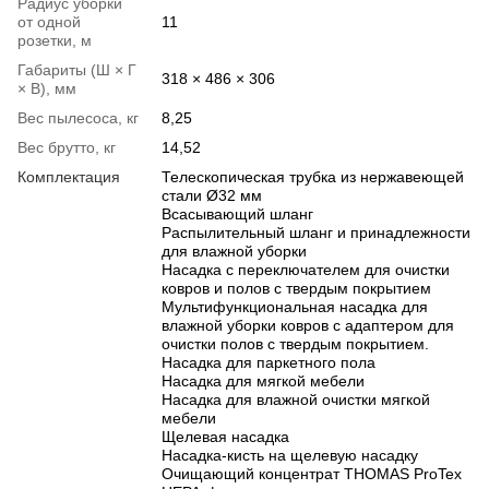
Радиус уборки
от одной
11
розетки, м
Габариты (Ш × Г
318 × 486 × 306
× В), мм
Вес пылесоса, кг
8,25
Вес брутто, кг
14,52
Комплектация
Телескопическая трубка из нержавеющей
стали Ø32 мм
Всасывающий шланг
Распылительный шланг и принадлежности
для влажной уборки
Насадка с переключателем для очистки
ковров и полов с твердым покрытием
Мультифункциональная насадка для
влажной уборки ковров с адаптером для
очистки полов с твердым покрытием.
Насадка для паркетного пола
Насадка для мягкой мебели
Насадка для влажной очистки мягкой
мебели
Щелевая насадка
Насадка-кисть на щелевую насадку
Очищающий концентрат THOMAS ProTex