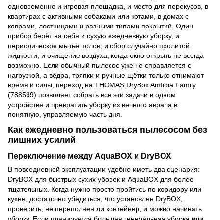
одновременно и игровая площадка, и место для перекусов, в
квартирах с активными собаками или котами, в домах с
коврами, лестницами и разными типами покрытий. Один
прибор берёт на себя и сухую ежедневную уборку, и
периодическое мытьё полов, и сбор случайно пролитой
жидкости, и очищение воздуха, когда окно открыть не всегда
возможно. Если обычный пылесос уже не справляется с
нагрузкой, а вёдра, тряпки и ручные щётки только отнимают
время и силы, переход на THOMAS DryBox Amfibia Family
(788599) позволяет собрать все эти задачи в одном
устройстве и превратить уборку из вечного аврала в
понятную, управляемую часть дня.
Как ежедневно пользоваться пылесосом без
лишних усилий
Переключение между AquaBOX и DryBOX
В повседневной эксплуатации удобно иметь два сценария:
DryBOX для быстрых сухих уборок и AquaBOX для более
тщательных. Когда нужно просто пройтись по коридору или
кухне, достаточно убедиться, что установлен DryBOX,
проверить, не переполнен ли контейнер, и можно начинать
уборку. Если планируется большая генеральная уборка или