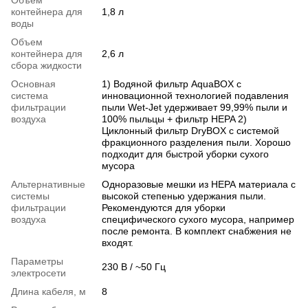
Объем
контейнера для
1,8 л
воды
Объем
контейнера для
2,6 л
сбора жидкости
Основная
1) Водяной фильтр AquaBOX с
система
инновационной технологией подавления
фильтрации
пыли Wet-Jet удерживает 99,99% пыли и
воздуха
100% пыльцы + фильтр HEPA 2)
Циклонный фильтр DryBOX с системой
фракционного разделения пыли. Хорошо
подходит для быстрой уборки сухого
мусора
Альтернативные
Одноразовые мешки из НЕРА материала с
системы
высокой степенью удержания пыли.
фильтрации
Рекомендуются для уборки
воздуха
специфического сухого мусора, например
после ремонта. В комплект снабжения не
входят.
Параметры
230 В / ~50 Гц
электросети
Длина кабеля, м
8