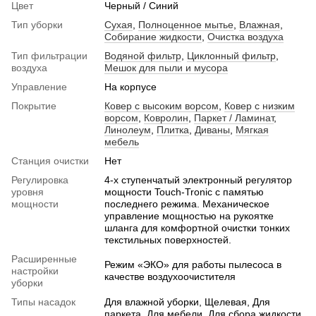
Цвет
Черный / Синий
Тип уборки
Сухая
,
Полноценное мытье
,
Влажная
,
Собирание жидкости
,
Очистка воздуха
Тип фильтрации
Водяной фильтр
,
Циклонный фильтр
,
воздуха
Мешок для пыли и мусора
Управление
На корпусе
Покрытие
Ковер с высоким ворсом
,
Ковер с низким
ворсом
,
Ковролин
,
Паркет / Ламинат
,
Линолеум
,
Плитка
,
Диваны
,
Мягкая
мебель
Станция очистки
Нет
Регулировка
4-х ступенчатый электронный регулятор
уровня
мощности Touch-Tronic с памятью
мощности
последнего режима. Механическое
управление мощностью на рукоятке
шланга для комфортной очистки тонких
текстильных поверхностей.
Расширенные
Режим «ЭКО» для работы пылесоса в
настройки
качестве воздухоочистителя
уборки
Типы насадок
Для влажной уборки, Щелевая, Для
паркета, Для мебели, Для сбора жидкости,