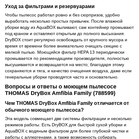
Уход за фильтрами и резервуарами
Чтобы пылесос работал ровно и без сюрпризов, удобно
выработать несколько простых привычек. После влажной
уборки воду из AquaBOX выливают, сам контейнер промывают
под краном и оставляют открытым до полного высыхания.
DryBOX стоит регулярно освобождать от крупного мусора и
время от времени более внимательно очищать секцию с
мелкой пылью. Моющийся фильтр HEPA 13 периодически
промывается по рекомендациям производителя, полностью
высушивается и возвращается на место; благодаря этому
сохраняются и тяга, и качество очищения воздуха, даже если
генеральные уборки проводятся часто и основательно.
Вопросы и ответы о моющем пылесосе
THOMAS DryBox Amfibia Family (788599)
Чем THOMAS DryBox Amfibia Family отличается от
обычного моющего пылесоса?
Эта модель совмещает две системы фильтрации и несколько
режимов работы. Есть DryBOX для быстрой сухой уборки и
AquaBOX с водяным фильтром для более глубокой чистки и
работы с аллергенами, а также возможность собирать