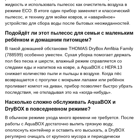
жидкость и использовать пылесос как очиститель воздуха в
режиме ECO. В итоге один прибор заменяет и классический
пылесос, и технику для мойки ковров, и «аварийное»
устройство для сбора воды после бытовых неожиданностей.
Подойдёт ли этот пылесос для семьи с маленьким
ребёнком и домашним питомцем?
В такой домашней обстановке THOMAS DryBox Amfibia Family
(788599) особенно уместен. Сухая уборка помогает держать
пол без песка и шерсти, влажный режим справляется со
следами еды и напитков на ковре, а AquaBOX с HEPA 13
снижает количество пыли и пыльцы в воздухе. Когда пёс
возвращается с прогулки с мокрыми лапами или ребёнок
проливает компот на диван, прибор позволяет быстро убрать
последствия, не откладывая это на «когда-нибудь».
Насколько сложно обслуживать AquaBOX и
DryBOX в повседневном режиме?
В обычном режиме ухода много времени не требуется. После
работы с AquaBOX достаточно вылить грязную воду,
ополоснуть контейнер и оставить его высыхать, а DryBOX
регулярно очищать от крупного мусора и периодически