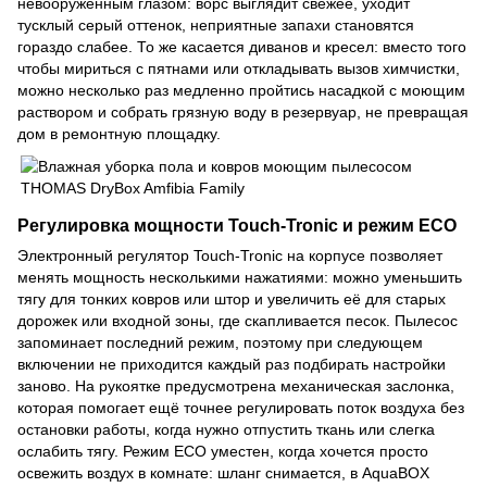
невооружённым глазом: ворс выглядит свежее, уходит
тусклый серый оттенок, неприятные запахи становятся
гораздо слабее. То же касается диванов и кресел: вместо того
чтобы мириться с пятнами или откладывать вызов химчистки,
можно несколько раз медленно пройтись насадкой с моющим
раствором и собрать грязную воду в резервуар, не превращая
дом в ремонтную площадку.
Регулировка мощности Touch-Tronic и режим ECO
Электронный регулятор Touch-Tronic на корпусе позволяет
менять мощность несколькими нажатиями: можно уменьшить
тягу для тонких ковров или штор и увеличить её для старых
дорожек или входной зоны, где скапливается песок. Пылесос
запоминает последний режим, поэтому при следующем
включении не приходится каждый раз подбирать настройки
заново. На рукоятке предусмотрена механическая заслонка,
которая помогает ещё точнее регулировать поток воздуха без
остановки работы, когда нужно отпустить ткань или слегка
ослабить тягу. Режим ECO уместен, когда хочется просто
освежить воздух в комнате: шланг снимается, в AquaBOX