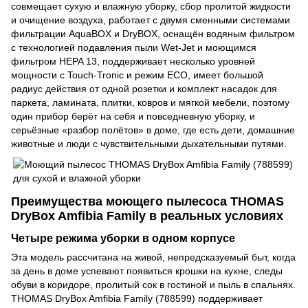
совмещает сухую и влажную уборку, сбор пролитой жидкости
и очищение воздуха, работает с двумя сменными системами
фильтрации AquaBOX и DryBOX, оснащён водяным фильтром
с технологией подавления пыли Wet-Jet и моющимся
фильтром HEPA 13, поддерживает несколько уровней
мощности с Touch-Tronic и режим ECO, имеет большой
радиус действия от одной розетки и комплект насадок для
паркета, ламината, плитки, ковров и мягкой мебели, поэтому
один прибор берёт на себя и повседневную уборку, и
серьёзные «разбор полётов» в доме, где есть дети, домашние
животные и люди с чувствительными дыхательными путями.
Преимущества моющего пылесоса THOMAS
DryBox Amfibia Family в реальных условиях
Четыре режима уборки в одном корпусе
Эта модель рассчитана на живой, непредсказуемый быт, когда
за день в доме успевают появиться крошки на кухне, следы
обуви в коридоре, пролитый сок в гостиной и пыль в спальнях.
THOMAS DryBox Amfibia Family (788599) поддерживает