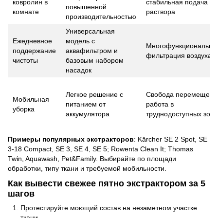
ковролин в
стабильная подача
повышенной
комнате
раствора
производительностью
Универсальная
Ежедневное
модель с
Многофункциональнос
поддержание
аквафильтром и
фильтрация воздуха
чистоты
базовым набором
насадок
Легкое решение с
Свобода перемещени
Мобильная
питанием от
работа в
уборка
аккумулятора
труднодоступных зона
Примеры популярных экстракторов
: Kärcher SE 2 Spot, SE
3-18 Compact, SE 3, SE 4, SE 5; Rowenta Clean It; Thomas
Twin, Aquawash, Pet&Family. Выбирайте по площади
обработки, типу ткани и требуемой мобильности.
Как вывести свежее пятно экстрактором за 5
шагов
Протестируйте моющий состав на незаметном участке
ткани.