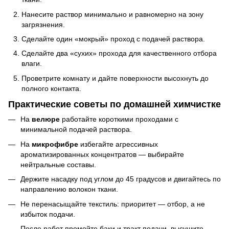
Нанесите раствор минимально и равномерно на зону
загрязнения.
Сделайте один «мокрый» проход с подачей раствора.
Сделайте два «сухих» прохода для качественного отбора
влаги.
Проветрите комнату и дайте поверхности высохнуть до
полного контакта.
Практические советы по домашней химчистке
На
велюре
работайте короткими проходами с
минимальной подачей раствора.
На
микрофибре
избегайте агрессивных
ароматизированных концентратов — выбирайте
нейтральные составы.
Держите насадку под углом до 45 градусов и двигайтесь по
направлению волокон ткани.
Не перенасыщайте текстиль: приоритет — отбор, а не
избыток подачи.
После работ промойте баки и тракт подачи, высушите