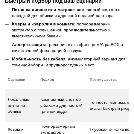
Быстрый подбор под ваш сценарий
Пятно на диване или матрасе
: компактный споттер с
насадкой для обивки и адресной подачей раствора.
Ковры и ковролин в комнате
: полноразмерный
экстрактор с повышенной производительностью и
вместительными баками.
Аллерго-защита
: решения с аквафильтром/AquaBOX и
качественной фильтрацией воздуха.
Мобильность без кабеля
: аккумуляторный вариант для
точечной уборки и труднодоступных мест.
Сценарий
Подход
Преимущества
Локальные
Компактный споттер
Точность, минимальн
пятна на
с баками для чистой/
влага, быстрый резуль
обивке
грязной воды
Полноразмерный
Ковры и
Глубокая очистка ворс
экстрактор с