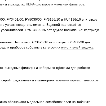
лены в разделах
HEPA-фильтров
и
угольных фильтров
.
/00, FY3401/00, FY5030/00, FY5156/10 и HU4136/10 впитывают
я с увлажняющего элемента. Водяной пар остаётся
х увлажнителей. FY5133/00 имеет другое назначение: картридж
замены. Например, AC3420/10 использует FY3400/30 для
модели приборов собраны в категориях
очистителей воздуха
я, выходные фильтры и наборы со щётками для роботов-
 серий представлены в категориях
аккумуляторных пылесосов
икса обозначают модельное семейство; если на табличке