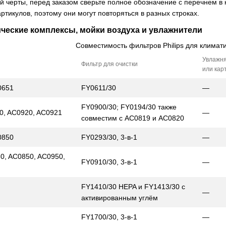
ой черты, перед заказом сверьте полное обозначение с перечнем в
ртикулов, поэтому они могут повторяться в разных строках.
ические комплексы, мойки воздуха и увлажнители
Совместимость фильтров Philips для климат
Увлажн
Фильтр для очистки
или кар
0651
FY0611/30
—
FY0900/30; FY0194/30 также
0, AC0920, AC0921
—
совместим с AC0819 и AC0820
0850
FY0293/30, 3-в-1
—
0, AC0850, AC0950,
FY0910/30, 3-в-1
—
FY1410/30 HEPA и FY1413/30 с
—
активированным углём
FY1700/30, 3-в-1
—