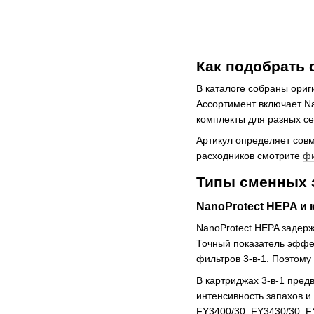
Как подобрать 
В каталоге собраны ориг
Ассортимент включает Na
комплекты для разных с
Артикул определяет сов
расходников смотрите
фи
Типы сменных э
NanoProtect HEPA и
NanoProtect HEPA задерж
Точный показатель эффек
фильтров 3-в-1. Поэтому
В картриджах 3-в-1 пред
интенсивность запахов и
FY3400/30, FY3430/30, F