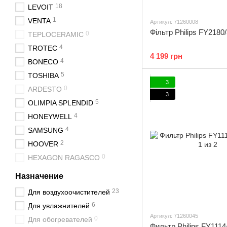
18
LEVOIT
1
VENTA
Артикул: 71260008
Фільтр Philips FY2180
0
TEPLOCERAMIC
4
TROTEC
4 199 грн
4
BONECO
5
TOSHIBA
3
0
ARDESTO
3
5
OLIMPIA SPLENDID
4
HONEYWELL
4
SAMSUNG
2
HOOVER
0
HEXAGON RAGASCO
Назначение
23
Для воздухоочистителей
6
Для увлажнителей
Артикул: 71260045
0
Для обогревателей
Фильтр Philips FY1114