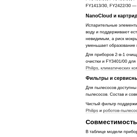
FY1413/30, FY2422/30 —
NanoCloud и картрид
Испарительные элементы 
воду и поддерживают ес
невидимым, а риск мокры
уменьшает образование 
Для приборов 2-в-1 очи
очистки и FY3401/00 для
Philips
,
климатических ком
Фильтры и сервисны
Для пылесосов доступны
пылесосов. Состав и сов
Чистый фильтр поддержи
Philips
и
роботов-пылесос
Совместимость 
В таблице модели прибо