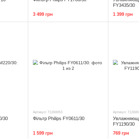
FY3435/30
3 499 грн
1 399 грн
Артикул: 71260053
Артикул: 712600
0/30
Фільтр Philips FY0611/30
Увлажняющи
FY1190/30
1 599 грн
769 грн