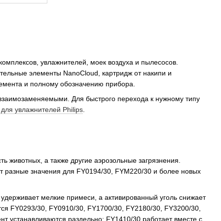
комплексов, увлажнителей, моек воздуха и пылесосов.
рительные элементы NanoCloud, картридж от накипи и
лемента и полному обозначению прибора.
 взаимозаменяемыми. Для быстрого перехода к нужному типу
для увлажнителей Philips
.
ть животных, а также другие аэрозольные загрязнения.
ит разные значения для FY0194/30, FYM220/30 и более новых
 удерживает мелкие примеси, а активированный уголь снижает
тся FY0293/30, FY0910/30, FY1700/30, FY2180/30, FY3200/30,
нт устанавливаются раздельно: FY1410/30 работает вместе с