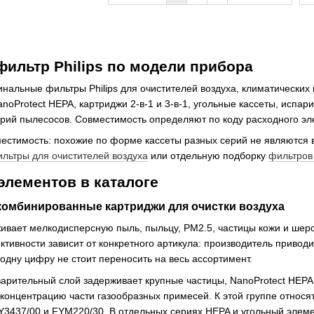
фильтр Philips по модели прибора
инальные фильтры Philips для очистителей воздуха, климатических 
noProtect HEPA, картриджи 2-в-1 и 3-в-1, угольные кассеты, испа
ерий пылесосов. Совместимость определяют по коду расходного э
местимость: похожие по форме кассеты разных серий не являются
льтры для очистителей воздуха
или отдельную подборку
фильтров 
лементов в каталоге
 комбинированные картриджи для очистки воздуха
ивает мелкодисперсную пыль, пыльцу, PM2.5, частицы кожи и шерс
тивности зависит от конкретного артикула: производитель привод
 одну цифру не стоит переносить на весь ассортимент.
варительный слой задерживает крупные частицы, NanoProtect HEPA
 концентрацию части газообразных примесей. К этой группе относя
Y3437/00 и FYM220/30. В отдельных сериях HEPA и угольный элеме