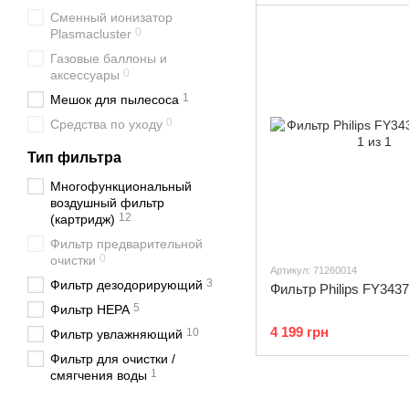
Сменный ионизатор
0
Plasmacluster
Газовые баллоны и
0
аксессуары
1
Мешок для пылесоса
0
Средства по уходу
Тип фильтра
Многофункциональный
воздушный фильтр
12
(картридж)
Фильтр предварительной
0
очистки
Артикул: 71260014
3
Фильтр дезодорирующий
Фильтр Philips FY3437
5
Фильтр НЕРА
4 199 грн
10
Фильтр увлажняющий
Фильтр для очистки /
1
смягчения воды