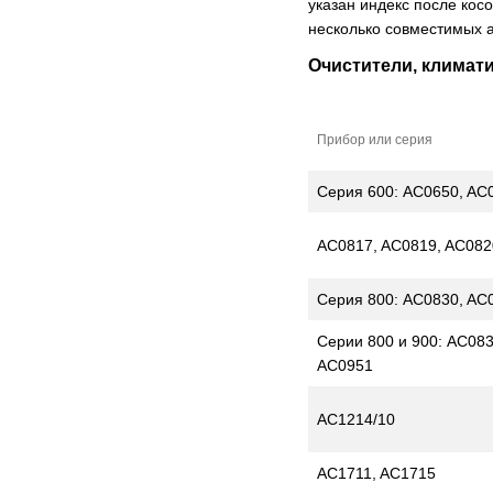
указан индекс после кос
несколько совместимых а
Очистители, климат
Прибор или серия
Серия 600: AC0650, AC
AC0817, AC0819, AC082
Серия 800: AC0830, AC
Серии 800 и 900: AC083
AC0951
AC1214/10
AC1711, AC1715