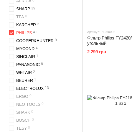
0
AFRICA
39
SHARP
0
TFA
2
KARCHER
41
Артикул: 71260002
PHILIPS
Фільтр Philips FY2420
9
COOPER&HUNTER
угольный
4
MYCOND
2 299 грн
1
SINCLAIR
8
PANASONIC
2
WETAIR
1
BEURER
13
ELECTROLUX
0
ERGO
0
NEO TOOLS
0
SHARK
0
BOSCH
0
TESY