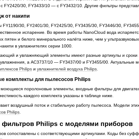
 с FY2420/30, FY3433/10 — с FY3432/10. Другие фильтры представ
ж от накипи
FY1190/30, FY2401/30, FY2425/30, FY3435/30, FY3446/30, FY3455
тественное испарение. Во время работы NanoCloud вода испаряетс
х пятен и белого минерального налёта ниже, чем у ультразвуковы
накипи в увлажнителях серии 1000.
щающий и увлажняющий элементы имеют разные артикулы и сроки 
 увлажнения, а AC3737/10 — FY3437/00 и FY3455/00. Актуальные 
плексов Philips
и
увлажнителей воздуха Philips
.
е комплекты для пылесосов Philips
 моющиеся поролоновые элементы, входные фильтры для двигател
местимость каждого комплекта указаны в таблице ниже.
вает воздушный поток и стабильную работу пылесоса. Модели этих
ов Philips
.
фильтров Philips с моделями приборов
ров сопоставлены с соответствующими артикулами. Коды без суфф