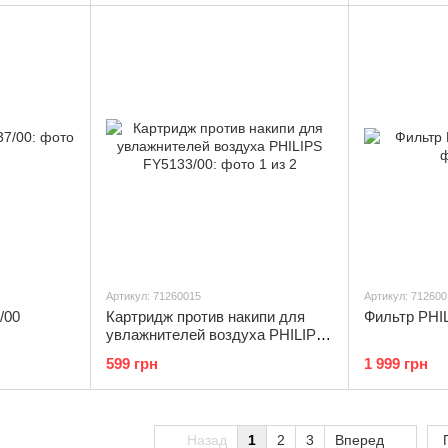
Артикул: 71260015
Артикул: 712600
/00
Картридж против накипи для
Фильтр PHI
увлажнителей воздуха PHILIPS
FY5133/00
599 грн
1 999 грн
Назад
1
2
3
Вперед